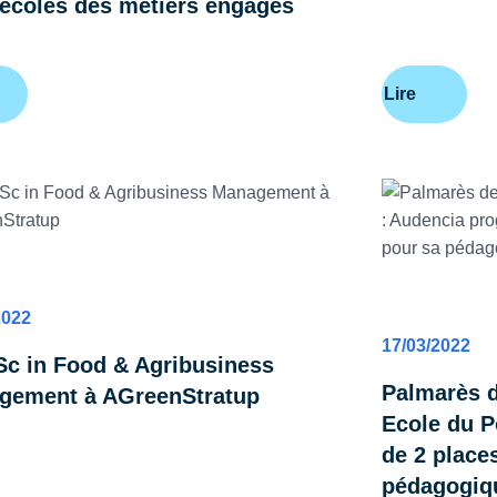
-écoles des métiers engagés
Lire
ATIONS
ADMISSIONS
2022
17/03/2022
c in Food & Agribusiness
Palmarès 
gement à AGreenStratup
Ecole du P
de 2 place
pédagogiq