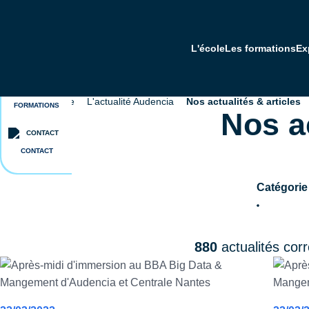
Aller
au
contenu
L'école
Les formations
Ex
principal
BROCHURES
Programme Grande Ecole - dès bac+2
Executive Education - formation continue
A propos d'Audencia
Accueil
L'école
L'actualité Audencia
Nos actualités & articles
Fil
FORMATIONS
Nos ac
d'Ariane
CONTACT
Catégorie
880
actualités cor