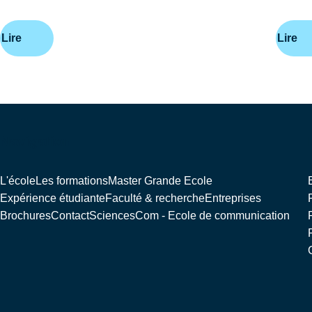
Lire
Lire
Pagination
Navigation
L'école
Les formations
Master Grande Ecole
Expérience étudiante
Faculté & recherche
Entreprises
Brochures
Contact
SciencesCom - Ecole de communication