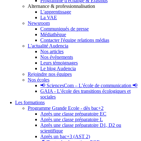
Programme d'échange & Erasmus
Alternance & professionnalisation
L'apprentissage
La VAE
Newsroom
Communiqués de presse
Médiathèque
Contacter l'équipe relations médias
L'actualité Audencia
Nos articles
Nos événements
Leurs témoignages
Le blog Audencia
Rejoindre nos équipes
Nos écoles
📢 SciencesCom – L’école de communication 📢
GAIA - L’école des transitions écologiques et
sociales
Les formations
Programme Grande Ecole - dès bac+2
Après une classe préparatoire EC
Après une classe préparatoire L
Après une classe préparatoire D1, D2 ou
scientifique
Après un bac+3 (AST 2)