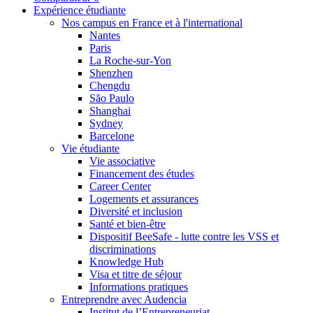
Expérience étudiante
Nos campus en France et à l'international
Nantes
Paris
La Roche-sur-Yon
Shenzhen
Chengdu
São Paulo
Shanghai
Sydney
Barcelone
Vie étudiante
Vie associative
Financement des études
Career Center
Logements et assurances
Diversité et inclusion
Santé et bien-être
Dispositif BeeSafe - lutte contre les VSS et
discriminations
Knowledge Hub
Visa et titre de séjour
Informations pratiques
Entreprendre avec Audencia
Institut de l’Entrepreneuriat