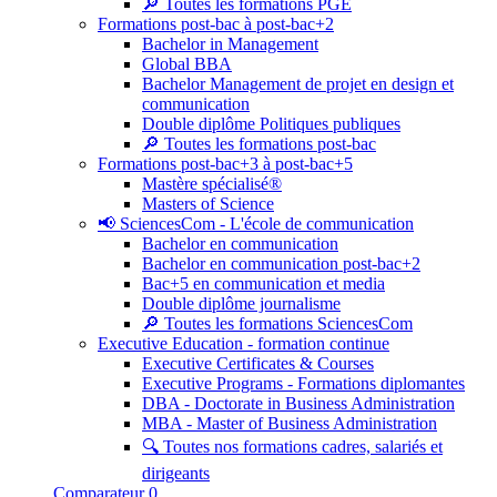
🔎 Toutes les formations PGE
Formations post-bac à post-bac+2
Bachelor in Management
Global BBA
Bachelor Management de projet en design et
communication
Double diplôme Politiques publiques
🔎 Toutes les formations post-bac
Formations post-bac+3 à post-bac+5
Mastère spécialisé®
Masters of Science
📢 SciencesCom - L'école de communication
Bachelor en communication
Bachelor en communication post-bac+2
Bac+5 en communication et media
Double diplôme journalisme
🔎 Toutes les formations SciencesCom
Executive Education - formation continue
Executive Certificates & Courses
Executive Programs - Formations diplomantes
DBA - Doctorate in Business Administration
MBA - Master of Business Administration
🔍 Toutes nos formations cadres, salariés et
dirigeants
Comparateur
0