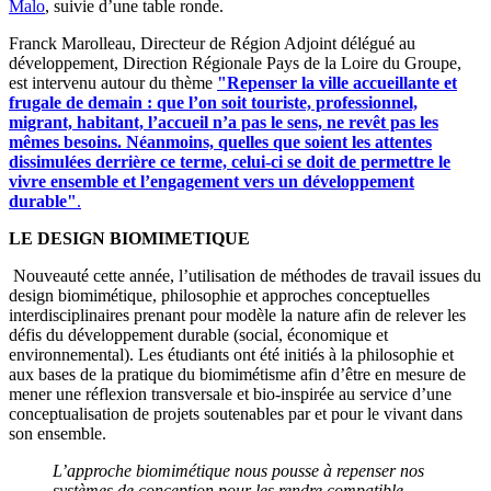
Malo
, suivie d’une table ronde.
Franck Marolleau, Directeur de Région Adjoint délégué au
développement, Direction Régionale Pays de la Loire du Groupe,
est intervenu autour du thème
"Repenser la ville accueillante et
frugale de demain : que l’on soit touriste, professionnel,
migrant, habitant, l’accueil n’a pas le sens, ne revêt pas les
mêmes besoins. Néanmoins, quelles que soient les attentes
dissimulées derrière ce terme, celui-ci se doit de permettre le
vivre ensemble et l’engagement vers un développement
durable"
.
LE DESIGN BIOMIMETIQUE
Nouveauté cette année, l’utilisation de méthodes de travail issues du
design biomimétique, philosophie et approches conceptuelles
interdisciplinaires prenant pour modèle la nature afin de relever les
défis du développement durable (social, économique et
environnemental)​. Les étudiants ont été initiés à la philosophie et
aux bases de la pratique du biomimétisme afin d’être en mesure de
mener une réflexion transversale et bio-inspirée au service d’une
conceptualisation de projets soutenables par et pour le vivant dans
son ensemble.
L’approche biomimétique nous pousse à repenser nos
systèmes de conception pour les rendre compatible