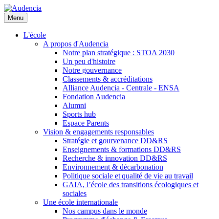
Aller
au
Menu
contenu
principal
L'école
A propos d'Audencia
Notre plan stratégique : STOA 2030
Un peu d'histoire
Notre gouvernance
Classements & accréditations
Alliance Audencia - Centrale - ENSA
Fondation Audencia
Alumni
Sports hub
Espace Parents
Vision & engagements responsables
Stratégie et gourvenance DD&RS
Enseignements & formations DD&RS
Recherche & innovation DD&RS
Environnement & décarbonation
Politique sociale et qualité de vie au travail
GAIA, l’école des transitions écologiques et
sociales
Une école internationale
Nos campus dans le monde