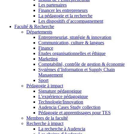
Les partenaires
Financer les entrepreneurs
La pédagogie et la recherche
Les dispositifs d’accompagnement
Faculté & Recherche
Départements
Entrepreneuriat, stratégie & innovation
Communication, culture & langues
Finance
Études organisationnelles et éthique
Marketing
Comptabilité, contrôle de gestion & économie
Systèmes d’Information et Supply Chain
Management
Sport
Pédagogie à impact
Signature pédagogique
L'expérience pédagogique
Technologie/Innovation
Audencia Cases Study collection
Pédagogie et apprentissages pour TES
Membres de la faculté
Recherche à impact
La recherche à Audencia