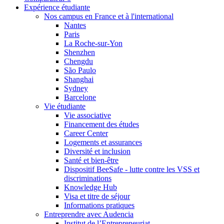
Expérience étudiante
Nos campus en France et à l'international
Nantes
Paris
La Roche-sur-Yon
Shenzhen
Chengdu
São Paulo
Shanghai
Sydney
Barcelone
Vie étudiante
Vie associative
Financement des études
Career Center
Logements et assurances
Diversité et inclusion
Santé et bien-être
Dispositif BeeSafe - lutte contre les VSS et
discriminations
Knowledge Hub
Visa et titre de séjour
Informations pratiques
Entreprendre avec Audencia
Institut de l’Entrepreneuriat