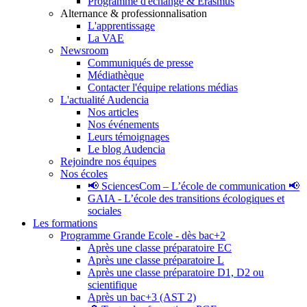
Programme d'échange & Erasmus
Alternance & professionnalisation
L'apprentissage
La VAE
Newsroom
Communiqués de presse
Médiathèque
Contacter l'équipe relations médias
L'actualité Audencia
Nos articles
Nos événements
Leurs témoignages
Le blog Audencia
Rejoindre nos équipes
Nos écoles
📢 SciencesCom – L’école de communication 📢
GAIA - L’école des transitions écologiques et
sociales
Les formations
Programme Grande Ecole - dès bac+2
Après une classe préparatoire EC
Après une classe préparatoire L
Après une classe préparatoire D1, D2 ou
scientifique
Après un bac+3 (AST 2)