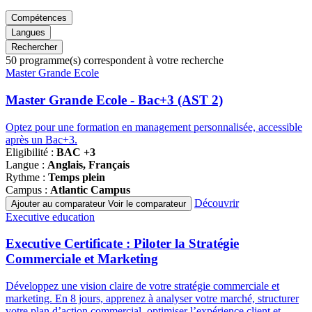
Compétences
Langues
Rechercher
50
programme(s) correspondent à votre recherche
Famille
Master Grande Ecole
de
programmes
Master Grande Ecole - Bac+3 (AST 2)
Optez pour une formation en management personnalisée, accessible
après un Bac+3.
Eligibilité :
BAC +3
Langue :
Anglais, Français
Rythme :
Temps plein
Campus :
Atlantic Campus
Découvrir
Ajouter au comparateur
Voir le comparateur
Famille
Executive education
de
programmes
Executive Certificate : Piloter la Stratégie
Commerciale et Marketing
Développez une vision claire de votre stratégie commerciale et
marketing. En 8 jours, apprenez à analyser votre marché, structurer
votre plan d’action commercial, optimiser l’expérience client et