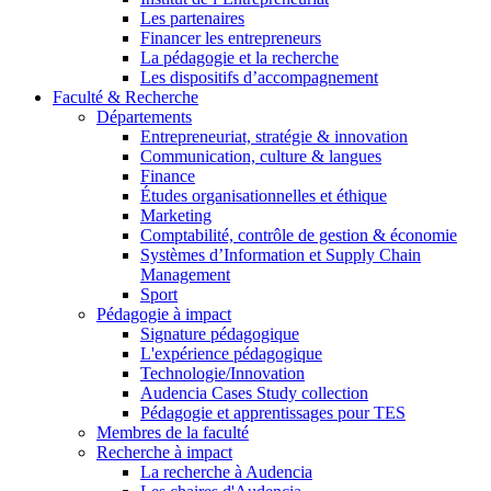
Les partenaires
Financer les entrepreneurs
La pédagogie et la recherche
Les dispositifs d’accompagnement
Faculté & Recherche
Départements
Entrepreneuriat, stratégie & innovation
Communication, culture & langues
Finance
Études organisationnelles et éthique
Marketing
Comptabilité, contrôle de gestion & économie
Systèmes d’Information et Supply Chain
Management
Sport
Pédagogie à impact
Signature pédagogique
L'expérience pédagogique
Technologie/Innovation
Audencia Cases Study collection
Pédagogie et apprentissages pour TES
Membres de la faculté
Recherche à impact
La recherche à Audencia