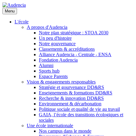
Aller
au
Menu
contenu
principal
L'école
A propos d'Audencia
Notre plan stratégique : STOA 2030
Un peu d'histoire
Notre gouvernance
Classements & accréditations
Alliance Audencia - Centrale - ENSA
Fondation Audencia
Alumni
Sports hub
Espace Parents
Vision & engagements responsables
Stratégie et gourvenance DD&RS
Enseignements & formations DD&RS
Recherche & innovation DD&RS
Environnement & décarbonation
Politique sociale et qualité de vie au travail
GAIA, l’école des transitions écologiques et
sociales
Une école internationale
Nos campus dans le monde