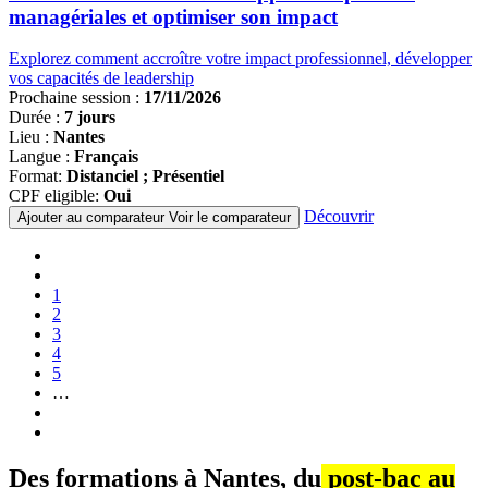
managériales et optimiser son impact
Explorez comment accroître votre impact professionnel, développer
vos capacités de leadership
Prochaine session :
17/11/2026
Durée :
7 jours
Lieu :
Nantes
Langue :
Français
Format:
Distanciel ; Présentiel
CPF eligible:
Oui
Découvrir
Ajouter au comparateur
Voir le comparateur
Pagination
Première
page
Page
précédente
Page
1
Page
2
Page
3
courante
Page
4
Page
5
…
Page
suivante
Dernière
page
Des formations à Nantes, du
post-bac au