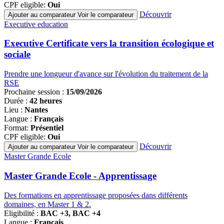
CPF eligible:
Oui
Découvrir
Ajouter au comparateur
Voir le comparateur
Famille
Executive education
de
programmes
Executive Certificate vers la transition écologique et
sociale
Prendre une longueur d'avance sur l'évolution du traitement de la
RSE
Prochaine session :
15/09/2026
Durée :
42 heures
Lieu :
Nantes
Langue :
Français
Format:
Présentiel
CPF eligible:
Oui
Découvrir
Ajouter au comparateur
Voir le comparateur
Famille
Master Grande Ecole
de
programmes
Master Grande Ecole - Apprentissage
Des formations en apprentissage proposées dans différents
domaines, en Master 1 & 2.
Eligibilité :
BAC +3, BAC +4
Langue :
Français