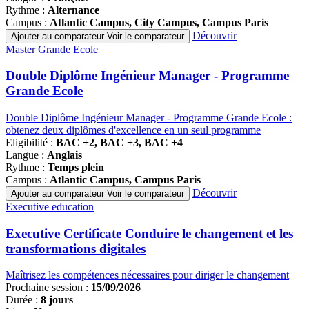
Rythme :
Alternance
Campus :
Atlantic Campus, City Campus, Campus Paris
Découvrir
Ajouter au comparateur
Voir le comparateur
Famille
Master Grande Ecole
de
programmes
Double Diplôme Ingénieur Manager - Programme
Grande Ecole
Double Diplôme Ingénieur Manager - Programme Grande Ecole :
obtenez deux diplômes d'excellence en un seul programme
Eligibilité :
BAC +2, BAC +3, BAC +4
Langue :
Anglais
Rythme :
Temps plein
Campus :
Atlantic Campus, Campus Paris
Découvrir
Ajouter au comparateur
Voir le comparateur
Famille
Executive education
de
programmes
Executive Certificate Conduire le changement et les
transformations digitales
Maîtrisez les compétences nécessaires pour diriger le changement
Prochaine session :
15/09/2026
Durée :
8 jours