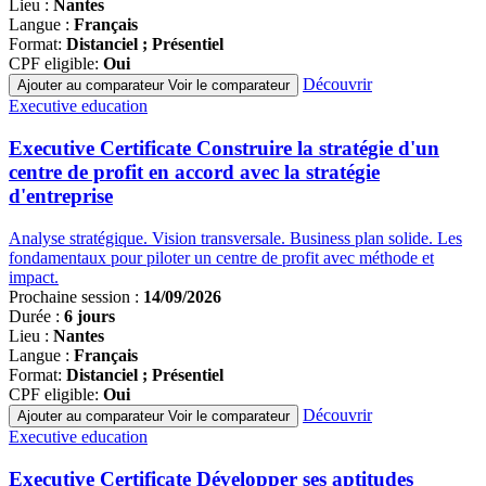
Lieu :
Nantes
Langue :
Français
Format:
Distanciel ; Présentiel
CPF eligible:
Oui
Découvrir
Ajouter au comparateur
Voir le comparateur
Famille
Executive education
de
programmes
Executive Certificate Construire la stratégie d'un
centre de profit en accord avec la stratégie
d'entreprise
Analyse stratégique. Vision transversale. Business plan solide. Les
fondamentaux pour piloter un centre de profit avec méthode et
impact.
Prochaine session :
14/09/2026
Durée :
6 jours
Lieu :
Nantes
Langue :
Français
Format:
Distanciel ; Présentiel
CPF eligible:
Oui
Découvrir
Ajouter au comparateur
Voir le comparateur
Famille
Executive education
de
programmes
Executive Certificate Développer ses aptitudes