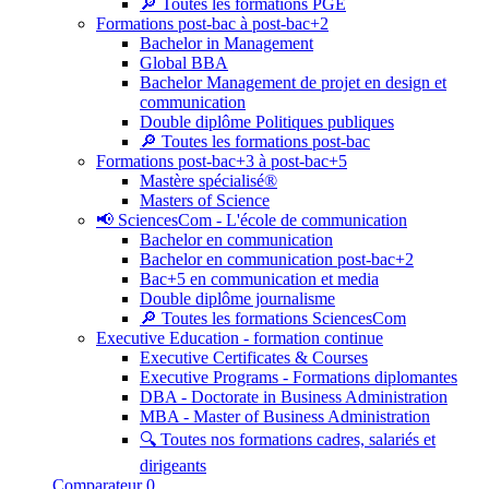
🔎 Toutes les formations PGE
Formations post-bac à post-bac+2
Bachelor in Management
Global BBA
Bachelor Management de projet en design et
communication
Double diplôme Politiques publiques
🔎 Toutes les formations post-bac
Formations post-bac+3 à post-bac+5
Mastère spécialisé®
Masters of Science
📢 SciencesCom - L'école de communication
Bachelor en communication
Bachelor en communication post-bac+2
Bac+5 en communication et media
Double diplôme journalisme
🔎 Toutes les formations SciencesCom
Executive Education - formation continue
Executive Certificates & Courses
Executive Programs - Formations diplomantes
DBA - Doctorate in Business Administration
MBA - Master of Business Administration
🔍 Toutes nos formations cadres, salariés et
dirigeants
Comparateur
0