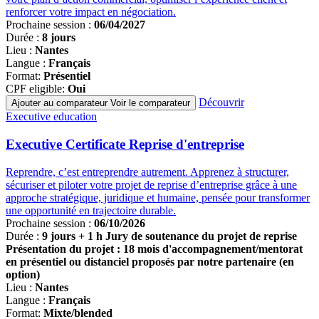
renforcer votre impact en négociation.
Prochaine session :
06/04/2027
Durée :
8 jours
Lieu :
Nantes
Langue :
Français
Format:
Présentiel
CPF eligible:
Oui
Découvrir
Ajouter au comparateur
Voir le comparateur
Famille
Executive education
de
programmes
Executive Certificate Reprise d'entreprise
Reprendre, c’est entreprendre autrement. Apprenez à structurer,
sécuriser et piloter votre projet de reprise d’entreprise grâce à une
approche stratégique, juridique et humaine, pensée pour transformer
une opportunité en trajectoire durable.
Prochaine session :
06/10/2026
Durée :
9 jours + 1 h Jury de soutenance du projet de reprise
Présentation du projet : 18 mois d'accompagnement/mentorat
en présentiel ou distanciel proposés par notre partenaire (en
option)
Lieu :
Nantes
Langue :
Français
Format:
Mixte/blended