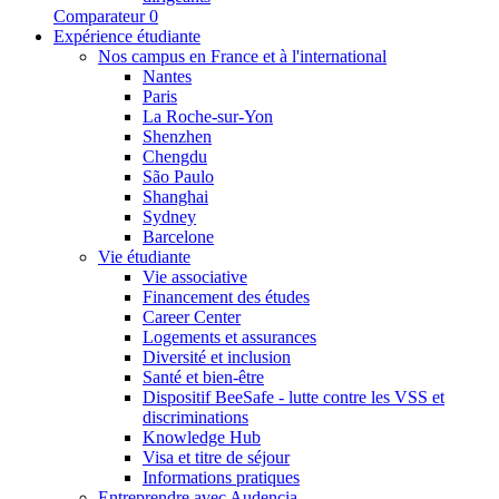
Comparateur
0
Expérience étudiante
Nos campus en France et à l'international
Nantes
Paris
La Roche-sur-Yon
Shenzhen
Chengdu
São Paulo
Shanghai
Sydney
Barcelone
Vie étudiante
Vie associative
Financement des études
Career Center
Logements et assurances
Diversité et inclusion
Santé et bien-être
Dispositif BeeSafe - lutte contre les VSS et
discriminations
Knowledge Hub
Visa et titre de séjour
Informations pratiques
Entreprendre avec Audencia