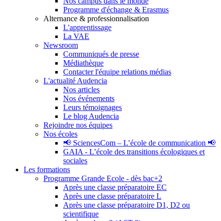
Nos campus dans le monde
Programme d'échange & Erasmus
Alternance & professionnalisation
L'apprentissage
La VAE
Newsroom
Communiqués de presse
Médiathèque
Contacter l'équipe relations médias
L'actualité Audencia
Nos articles
Nos événements
Leurs témoignages
Le blog Audencia
Rejoindre nos équipes
Nos écoles
📢 SciencesCom – L’école de communication 📢
GAIA - L’école des transitions écologiques et
sociales
Les formations
Programme Grande Ecole - dès bac+2
Après une classe préparatoire EC
Après une classe préparatoire L
Après une classe préparatoire D1, D2 ou
scientifique