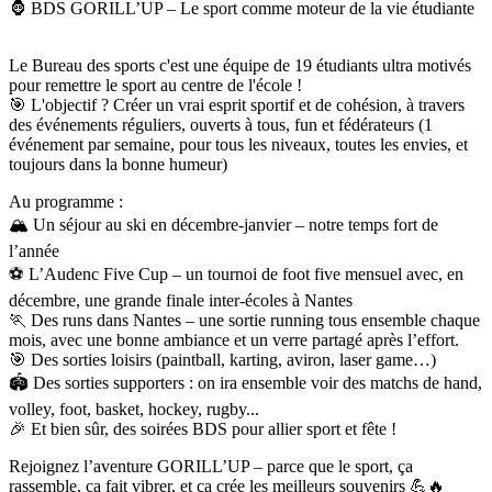
🦍 BDS GORILL’UP – Le sport comme moteur de la vie étudiante
Le Bureau des sports c'est une équipe de 19 étudiants ultra motivés
pour remettre le sport au centre de l'école !
🎯 L'objectif ? Créer un vrai esprit sportif et de cohésion, à travers
des événements réguliers, ouverts à tous, fun et fédérateurs (1
événement par semaine, pour tous les niveaux, toutes les envies, et
toujours dans la bonne humeur)
Au programme :
🏔️ Un séjour au ski en décembre-janvier – notre temps fort de
l’année
⚽ L’Audenc Five Cup – un tournoi de foot five mensuel avec, en
décembre, une grande finale inter-écoles à Nantes
🏃 Des runs dans Nantes – une sortie running tous ensemble chaque
mois, avec une bonne ambiance et un verre partagé après l’effort.
🎯 Des sorties loisirs (paintball, karting, aviron, laser game…)
🏟️ Des sorties supporters : on ira ensemble voir des matchs de hand,
volley, foot, basket, hockey, rugby...
🎉 Et bien sûr, des soirées BDS pour allier sport et fête !
Rejoignez l’aventure GORILL’UP – parce que le sport, ça
rassemble, ça fait vibrer, et ça crée les meilleurs souvenirs 💪🔥