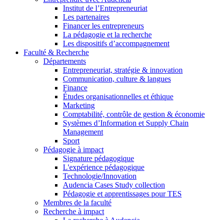
Institut de l’Entrepreneuriat
Les partenaires
Financer les entrepreneurs
La pédagogie et la recherche
Les dispositifs d’accompagnement
Faculté & Recherche
Départements
Entrepreneuriat, stratégie & innovation
Communication, culture & langues
Finance
Études organisationnelles et éthique
Marketing
Comptabilité, contrôle de gestion & économie
Systèmes d’Information et Supply Chain
Management
Sport
Pédagogie à impact
Signature pédagogique
L'expérience pédagogique
Technologie/Innovation
Audencia Cases Study collection
Pédagogie et apprentissages pour TES
Membres de la faculté
Recherche à impact