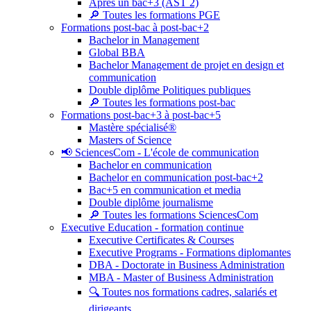
Après un bac+3 (AST 2)
🔎 Toutes les formations PGE
Formations post-bac à post-bac+2
Bachelor in Management
Global BBA
Bachelor Management de projet en design et
communication
Double diplôme Politiques publiques
🔎 Toutes les formations post-bac
Formations post-bac+3 à post-bac+5
Mastère spécialisé®
Masters of Science
📢 SciencesCom - L'école de communication
Bachelor en communication
Bachelor en communication post-bac+2
Bac+5 en communication et media
Double diplôme journalisme
🔎 Toutes les formations SciencesCom
Executive Education - formation continue
Executive Certificates & Courses
Executive Programs - Formations diplomantes
DBA - Doctorate in Business Administration
MBA - Master of Business Administration
🔍 Toutes nos formations cadres, salariés et
dirigeants