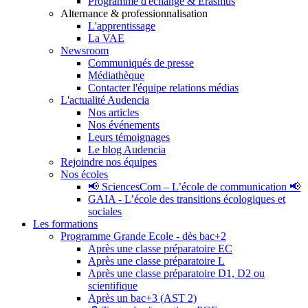
Programme d'échange & Erasmus
Alternance & professionnalisation
L'apprentissage
La VAE
Newsroom
Communiqués de presse
Médiathèque
Contacter l'équipe relations médias
L'actualité Audencia
Nos articles
Nos événements
Leurs témoignages
Le blog Audencia
Rejoindre nos équipes
Nos écoles
📢 SciencesCom – L’école de communication 📢
GAIA - L’école des transitions écologiques et
sociales
Les formations
Programme Grande Ecole - dès bac+2
Après une classe préparatoire EC
Après une classe préparatoire L
Après une classe préparatoire D1, D2 ou
scientifique
Après un bac+3 (AST 2)