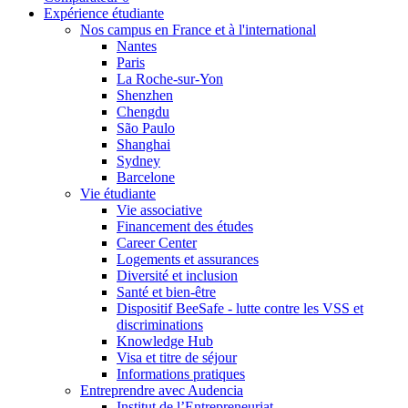
Expérience étudiante
Nos campus en France et à l'international
Nantes
Paris
La Roche-sur-Yon
Shenzhen
Chengdu
São Paulo
Shanghai
Sydney
Barcelone
Vie étudiante
Vie associative
Financement des études
Career Center
Logements et assurances
Diversité et inclusion
Santé et bien-être
Dispositif BeeSafe - lutte contre les VSS et
discriminations
Knowledge Hub
Visa et titre de séjour
Informations pratiques
Entreprendre avec Audencia
Institut de l’Entrepreneuriat