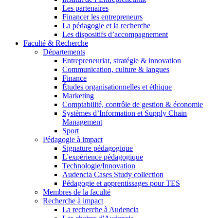
Les partenaires
Financer les entrepreneurs
La pédagogie et la recherche
Les dispositifs d’accompagnement
Faculté & Recherche
Départements
Entrepreneuriat, stratégie & innovation
Communication, culture & langues
Finance
Études organisationnelles et éthique
Marketing
Comptabilité, contrôle de gestion & économie
Systèmes d’Information et Supply Chain
Management
Sport
Pédagogie à impact
Signature pédagogique
L'expérience pédagogique
Technologie/Innovation
Audencia Cases Study collection
Pédagogie et apprentissages pour TES
Membres de la faculté
Recherche à impact
La recherche à Audencia