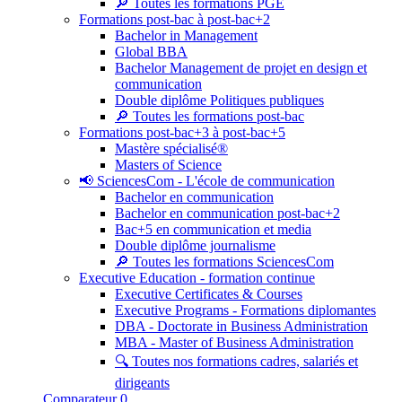
🔎 Toutes les formations PGE
Formations post-bac à post-bac+2
Bachelor in Management
Global BBA
Bachelor Management de projet en design et
communication
Double diplôme Politiques publiques
🔎 Toutes les formations post-bac
Formations post-bac+3 à post-bac+5
Mastère spécialisé®
Masters of Science
📢 SciencesCom - L'école de communication
Bachelor en communication
Bachelor en communication post-bac+2
Bac+5 en communication et media
Double diplôme journalisme
🔎 Toutes les formations SciencesCom
Executive Education - formation continue
Executive Certificates & Courses
Executive Programs - Formations diplomantes
DBA - Doctorate in Business Administration
MBA - Master of Business Administration
🔍 Toutes nos formations cadres, salariés et
dirigeants
Comparateur
0