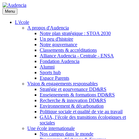
Aller
au
Menu
contenu
principal
L'école
A propos d'Audencia
Notre plan stratégique : STOA 2030
Un peu d'histoire
Notre gouvernance
Classements & accréditations
Alliance Audencia - Centrale - ENSA
Fondation Audencia
Alumni
Sports hub
Espace Parents
Vision & engagements responsables
Stratégie et gourvenance DD&RS
Enseignements & formations DD&RS
Recherche & innovation DD&RS
Environnement & décarbonation
Politique sociale et qualité de vie au travail
GAIA, l’école des transitions écologiques et
sociales
Une école internationale
Nos campus dans le monde