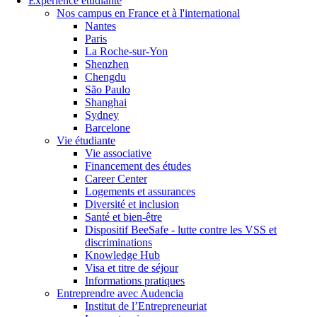
Expérience étudiante
Nos campus en France et à l'international
Nantes
Paris
La Roche-sur-Yon
Shenzhen
Chengdu
São Paulo
Shanghai
Sydney
Barcelone
Vie étudiante
Vie associative
Financement des études
Career Center
Logements et assurances
Diversité et inclusion
Santé et bien-être
Dispositif BeeSafe - lutte contre les VSS et
discriminations
Knowledge Hub
Visa et titre de séjour
Informations pratiques
Entreprendre avec Audencia
Institut de l’Entrepreneuriat