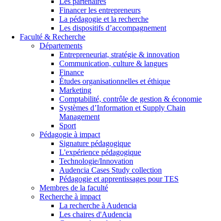
Les partenaires
Financer les entrepreneurs
La pédagogie et la recherche
Les dispositifs d’accompagnement
Faculté & Recherche
Départements
Entrepreneuriat, stratégie & innovation
Communication, culture & langues
Finance
Études organisationnelles et éthique
Marketing
Comptabilité, contrôle de gestion & économie
Systèmes d’Information et Supply Chain
Management
Sport
Pédagogie à impact
Signature pédagogique
L'expérience pédagogique
Technologie/Innovation
Audencia Cases Study collection
Pédagogie et apprentissages pour TES
Membres de la faculté
Recherche à impact
La recherche à Audencia
Les chaires d'Audencia