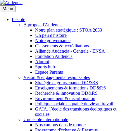
Aller
au
Menu
contenu
principal
L'école
A propos d'Audencia
Notre plan stratégique : STOA 2030
Un peu d'histoire
Notre gouvernance
Classements & accréditations
Alliance Audencia - Centrale - ENSA
Fondation Audencia
Alumni
Sports hub
Espace Parents
Vision & engagements responsables
Stratégie et gourvenance DD&RS
Enseignements & formations DD&RS
Recherche & innovation DD&RS
Environnement & décarbonation
Politique sociale et qualité de vie au travail
GAIA, l’école des transitions écologiques et
sociales
Une école internationale
Nos campus dans le monde
Programme d'échange & Erasmus