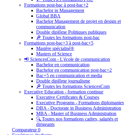
Formations post-bac à post-bac+2
Bachelor in Management
Global BBA
Bachelor Management de projet en design et
communication
Double diplôme Politiques publiques
🔎 Toutes les formations post-bac
Formations post-bac+3 à post-bac+5
Mastère spécialisé®
Masters of Science
📢 SciencesCom - L'école de communication
Bachelor en communication
Bachelor en communication post-bac+2
Bac+5 en communication et media
Double diplôme journalisme
🔎 Toutes les formations SciencesCom
Executive Education - formation continue
Executive Certificates & Courses
Executive Programs - Formations diplomantes
DBA - Doctorate in Business Administration
MBA - Master of Business Administration
🔍 Toutes nos formations cadres, salariés et
dirigeants
Comparateur
0