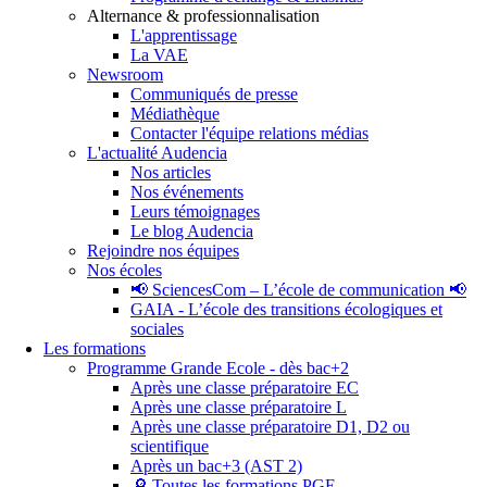
Alternance & professionnalisation
L'apprentissage
La VAE
Newsroom
Communiqués de presse
Médiathèque
Contacter l'équipe relations médias
L'actualité Audencia
Nos articles
Nos événements
Leurs témoignages
Le blog Audencia
Rejoindre nos équipes
Nos écoles
📢 SciencesCom – L’école de communication 📢
GAIA - L’école des transitions écologiques et
sociales
Les formations
Programme Grande Ecole - dès bac+2
Après une classe préparatoire EC
Après une classe préparatoire L
Après une classe préparatoire D1, D2 ou
scientifique
Après un bac+3 (AST 2)
🔎 Toutes les formations PGE