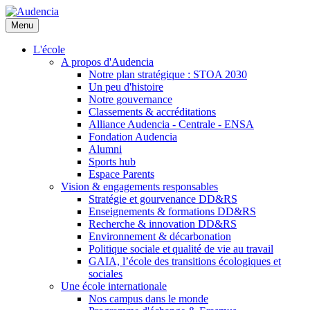
Aller
au
Menu
contenu
principal
L'école
A propos d'Audencia
Notre plan stratégique : STOA 2030
Un peu d'histoire
Notre gouvernance
Classements & accréditations
Alliance Audencia - Centrale - ENSA
Fondation Audencia
Alumni
Sports hub
Espace Parents
Vision & engagements responsables
Stratégie et gourvenance DD&RS
Enseignements & formations DD&RS
Recherche & innovation DD&RS
Environnement & décarbonation
Politique sociale et qualité de vie au travail
GAIA, l’école des transitions écologiques et
sociales
Une école internationale
Nos campus dans le monde