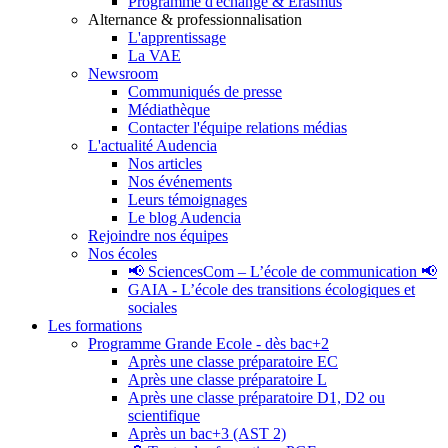
Programme d'échange & Erasmus
Alternance & professionnalisation
L'apprentissage
La VAE
Newsroom
Communiqués de presse
Médiathèque
Contacter l'équipe relations médias
L'actualité Audencia
Nos articles
Nos événements
Leurs témoignages
Le blog Audencia
Rejoindre nos équipes
Nos écoles
📢 SciencesCom – L’école de communication 📢
GAIA - L’école des transitions écologiques et
sociales
Les formations
Programme Grande Ecole - dès bac+2
Après une classe préparatoire EC
Après une classe préparatoire L
Après une classe préparatoire D1, D2 ou
scientifique
Après un bac+3 (AST 2)