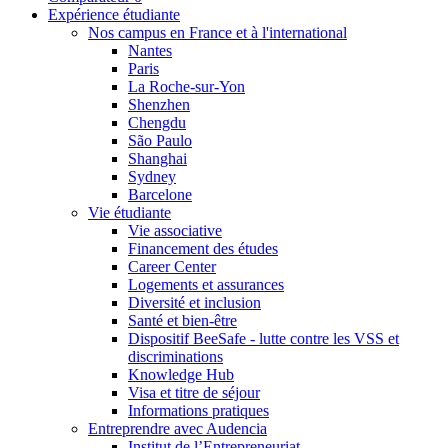
Expérience étudiante
Nos campus en France et à l'international
Nantes
Paris
La Roche-sur-Yon
Shenzhen
Chengdu
São Paulo
Shanghai
Sydney
Barcelone
Vie étudiante
Vie associative
Financement des études
Career Center
Logements et assurances
Diversité et inclusion
Santé et bien-être
Dispositif BeeSafe - lutte contre les VSS et
discriminations
Knowledge Hub
Visa et titre de séjour
Informations pratiques
Entreprendre avec Audencia
Institut de l’Entrepreneuriat