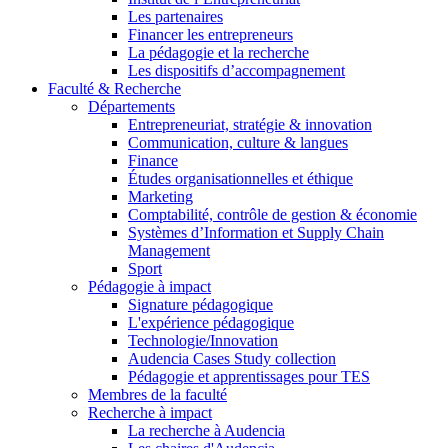
Les partenaires
Financer les entrepreneurs
La pédagogie et la recherche
Les dispositifs d’accompagnement
Faculté & Recherche
Départements
Entrepreneuriat, stratégie & innovation
Communication, culture & langues
Finance
Études organisationnelles et éthique
Marketing
Comptabilité, contrôle de gestion & économie
Systèmes d’Information et Supply Chain
Management
Sport
Pédagogie à impact
Signature pédagogique
L'expérience pédagogique
Technologie/Innovation
Audencia Cases Study collection
Pédagogie et apprentissages pour TES
Membres de la faculté
Recherche à impact
La recherche à Audencia