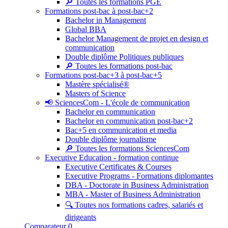
🔎 Toutes les formations PGE
Formations post-bac à post-bac+2
Bachelor in Management
Global BBA
Bachelor Management de projet en design et
communication
Double diplôme Politiques publiques
🔎 Toutes les formations post-bac
Formations post-bac+3 à post-bac+5
Mastère spécialisé®
Masters of Science
📢 SciencesCom - L'école de communication
Bachelor en communication
Bachelor en communication post-bac+2
Bac+5 en communication et media
Double diplôme journalisme
🔎 Toutes les formations SciencesCom
Executive Education - formation continue
Executive Certificates & Courses
Executive Programs - Formations diplomantes
DBA - Doctorate in Business Administration
MBA - Master of Business Administration
🔍 Toutes nos formations cadres, salariés et
dirigeants
Comparateur
0