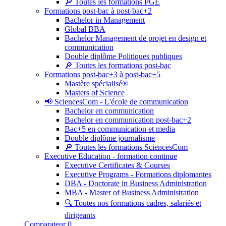
🔎 Toutes les formations PGE
Formations post-bac à post-bac+2
Bachelor in Management
Global BBA
Bachelor Management de projet en design et
communication
Double diplôme Politiques publiques
🔎 Toutes les formations post-bac
Formations post-bac+3 à post-bac+5
Mastère spécialisé®
Masters of Science
📢 SciencesCom - L'école de communication
Bachelor en communication
Bachelor en communication post-bac+2
Bac+5 en communication et media
Double diplôme journalisme
🔎 Toutes les formations SciencesCom
Executive Education - formation continue
Executive Certificates & Courses
Executive Programs - Formations diplomantes
DBA - Doctorate in Business Administration
MBA - Master of Business Administration
🔍 Toutes nos formations cadres, salariés et
dirigeants
Comparateur
0