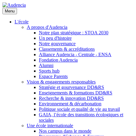
Aller
au
Menu
contenu
principal
L'école
A propos d'Audencia
Notre plan stratégique : STOA 2030
Un peu d'histoire
Notre gouvernance
Classements & accréditations
Alliance Audencia - Centrale - ENSA
Fondation Audencia
Alumni
Sports hub
Espace Parents
Vision & engagements responsables
Stratégie et gourvenance DD&RS
Enseignements & formations DD&RS
Recherche & innovation DD&RS
Environnement & décarbonation
Politique sociale et qualité de vie au travail
GAIA, l’école des transitions écologiques et
sociales
Une école internationale
Nos campus dans le monde