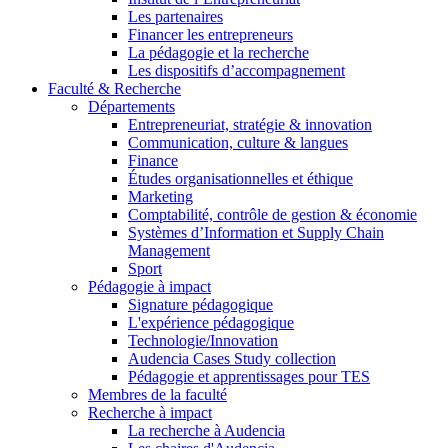
Les partenaires
Financer les entrepreneurs
La pédagogie et la recherche
Les dispositifs d’accompagnement
Faculté & Recherche
Départements
Entrepreneuriat, stratégie & innovation
Communication, culture & langues
Finance
Études organisationnelles et éthique
Marketing
Comptabilité, contrôle de gestion & économie
Systèmes d’Information et Supply Chain
Management
Sport
Pédagogie à impact
Signature pédagogique
L'expérience pédagogique
Technologie/Innovation
Audencia Cases Study collection
Pédagogie et apprentissages pour TES
Membres de la faculté
Recherche à impact
La recherche à Audencia