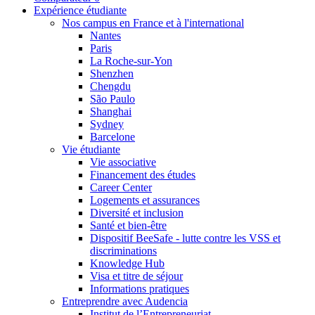
Expérience étudiante
Nos campus en France et à l'international
Nantes
Paris
La Roche-sur-Yon
Shenzhen
Chengdu
São Paulo
Shanghai
Sydney
Barcelone
Vie étudiante
Vie associative
Financement des études
Career Center
Logements et assurances
Diversité et inclusion
Santé et bien-être
Dispositif BeeSafe - lutte contre les VSS et
discriminations
Knowledge Hub
Visa et titre de séjour
Informations pratiques
Entreprendre avec Audencia
Institut de l’Entrepreneuriat