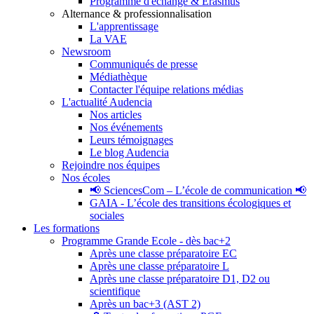
Programme d'échange & Erasmus
Alternance & professionnalisation
L'apprentissage
La VAE
Newsroom
Communiqués de presse
Médiathèque
Contacter l'équipe relations médias
L'actualité Audencia
Nos articles
Nos événements
Leurs témoignages
Le blog Audencia
Rejoindre nos équipes
Nos écoles
📢 SciencesCom – L’école de communication 📢
GAIA - L’école des transitions écologiques et
sociales
Les formations
Programme Grande Ecole - dès bac+2
Après une classe préparatoire EC
Après une classe préparatoire L
Après une classe préparatoire D1, D2 ou
scientifique
Après un bac+3 (AST 2)