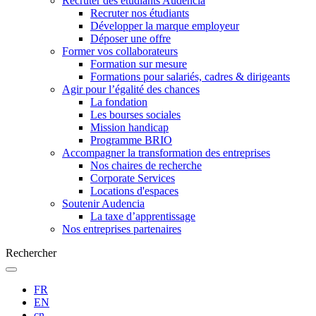
Recruter des étudiants Audencia
Recruter nos étudiants
Développer la marque employeur
Déposer une offre
Former vos collaborateurs
Formation sur mesure
Formations pour salariés, cadres & dirigeants
Agir pour l’égalité des chances
La fondation
Les bourses sociales
Mission handicap
Programme BRIO
Accompagner la transformation des entreprises
Nos chaires de recherche
Corporate Services
Locations d'espaces
Soutenir Audencia
La taxe d’apprentissage
Nos entreprises partenaires
Rechercher
FR
EN
cn