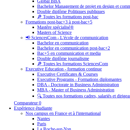
Global BBA
Bachelor Management de projet en design et com
Double diplôme Politiques publiques
🔎 Toutes les formations post-bac
Formations post-bac+3 à post-bac+5
Mastère spécialisé®
Masters of Science
📢 SciencesCom - L'école de communication
Bachelor en communication
Bachelor en communication post-bac+2
Bac+5 en communication et media
Double diplôme journalisme
🔎 Toutes les formations SciencesCom
Executive Education - formation continue
Executive Certificates & Courses
Executive Programs - Formations diplomantes
DBA - Doctorate in Business Administration
MBA - Master of Business Administration
🔍 Toutes nos formations cadres, salariés et dirigea
Comparateur
0
Expérience étudiante
Nos campus en France et à l'international
Nantes
Paris
La Roche-sur-Yon