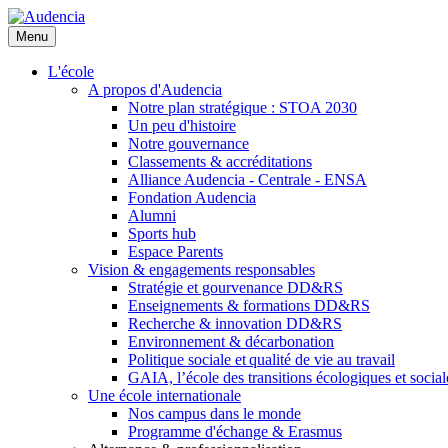
Aller
au
Menu
contenu
principal
L'école
A propos d'Audencia
Notre plan stratégique : STOA 2030
Un peu d'histoire
Notre gouvernance
Classements & accréditations
Alliance Audencia - Centrale - ENSA
Fondation Audencia
Alumni
Sports hub
Espace Parents
Vision & engagements responsables
Stratégie et gourvenance DD&RS
Enseignements & formations DD&RS
Recherche & innovation DD&RS
Environnement & décarbonation
Politique sociale et qualité de vie au travail
GAIA, l’école des transitions écologiques et social
Une école internationale
Nos campus dans le monde
Programme d'échange & Erasmus