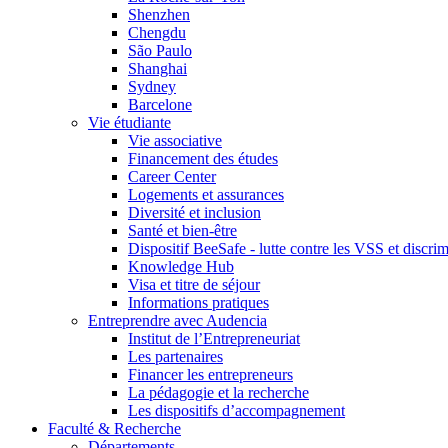
Shenzhen
Chengdu
São Paulo
Shanghai
Sydney
Barcelone
Vie étudiante
Vie associative
Financement des études
Career Center
Logements et assurances
Diversité et inclusion
Santé et bien-être
Dispositif BeeSafe - lutte contre les VSS et discri
Knowledge Hub
Visa et titre de séjour
Informations pratiques
Entreprendre avec Audencia
Institut de l’Entrepreneuriat
Les partenaires
Financer les entrepreneurs
La pédagogie et la recherche
Les dispositifs d’accompagnement
Faculté & Recherche
Départements