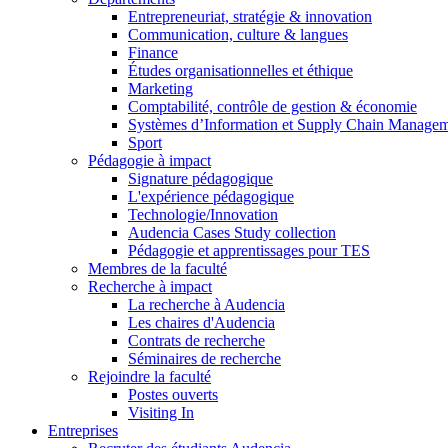
Entrepreneuriat, stratégie & innovation
Communication, culture & langues
Finance
Études organisationnelles et éthique
Marketing
Comptabilité, contrôle de gestion & économie
Systèmes d’Information et Supply Chain Manage
Sport
Pédagogie à impact
Signature pédagogique
L'expérience pédagogique
Technologie/Innovation
Audencia Cases Study collection
Pédagogie et apprentissages pour TES
Membres de la faculté
Recherche à impact
La recherche à Audencia
Les chaires d'Audencia
Contrats de recherche
Séminaires de recherche
Rejoindre la faculté
Postes ouverts
Visiting In
Entreprises