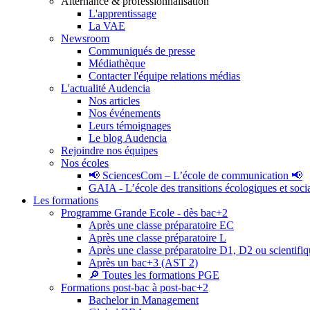
Alternance & professionnalisation
L'apprentissage
La VAE
Newsroom
Communiqués de presse
Médiathèque
Contacter l'équipe relations médias
L'actualité Audencia
Nos articles
Nos événements
Leurs témoignages
Le blog Audencia
Rejoindre nos équipes
Nos écoles
📢 SciencesCom – L’école de communication 📢
GAIA - L’école des transitions écologiques et soci
Les formations
Programme Grande Ecole - dès bac+2
Après une classe préparatoire EC
Après une classe préparatoire L
Après une classe préparatoire D1, D2 ou scientifi
Après un bac+3 (AST 2)
🔎 Toutes les formations PGE
Formations post-bac à post-bac+2
Bachelor in Management