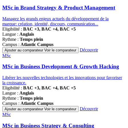
de
programmes
MSc in Brand Strategy & Product Management
Managez les grands enjeux actuels du développement de la
marque: création, identité, discours, communication...
Eligibilité :
BAC +3, BAC +4, BAC +5
Langue :
Anglais
Rythme :
Temps plein
Campus :
Atlantic Campus
Découvrir
Ajouter au comparateur
Voir le comparateur
Famille
MSc
de
programmes
MSc in Business Development & Growth Hacking
Libérer les nouvelles technologies et les innovations pour favoriser
la croissance.
Eligibilité :
BAC +3, BAC +4, BAC +5
Langue :
Anglais
Rythme :
Temps plein
Campus :
Atlantic Campus
Découvrir
Ajouter au comparateur
Voir le comparateur
Famille
MSc
de
programmes
MSc in Business Strategy & Consulting