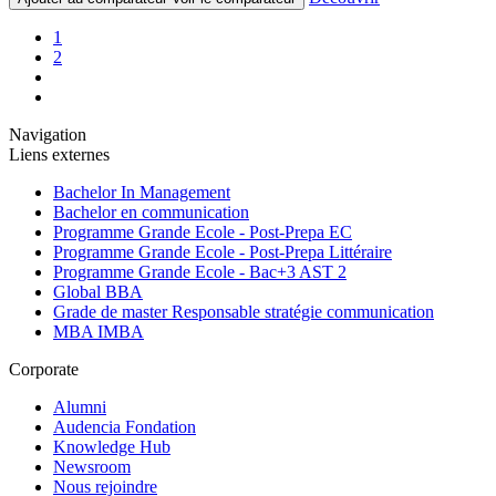
Pagination
Page
1
courante
Page
2
Page
suivante
Dernière
page
Navigation
Liens externes
Bachelor In Management
Bachelor en communication
Programme Grande Ecole - Post-Prepa EC
Programme Grande Ecole - Post-Prepa Littéraire
Programme Grande Ecole - Bac+3 AST 2
Global BBA
Grade de master Responsable stratégie communication
MBA IMBA
Corporate
Alumni
Audencia Fondation
Knowledge Hub
Newsroom
Nous rejoindre