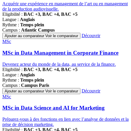
Acquérir une expérience en management de l’art ou en management
de la production audiovisuelle.
Eligibilité :
BAC +3, BAC +4, BAC +5
Langue :
Anglais
Rythme :
Temps plein
Campus :
Atlantic Campus
Découvrir
Ajouter au comparateur
Voir le comparateur
Famille
MSc
de
programmes
MSc in Data Management in Corporate Finance
Devenez acteur du monde de la data, au service de la finance.
Eligibilité :
BAC +3, BAC +4, BAC +5
Langue :
Anglais
Rythme :
Temps plein
Campus :
Campus Paris
Découvrir
Ajouter au comparateur
Voir le comparateur
Famille
MSc
de
programmes
MSc in Data Science and AI for Marketing
Préparez-vous à des fonctions en lien avec l’analyse de données et la
prise de décision marketing.
Eligibilité :
BAC +3, BAC +4, BAC +5