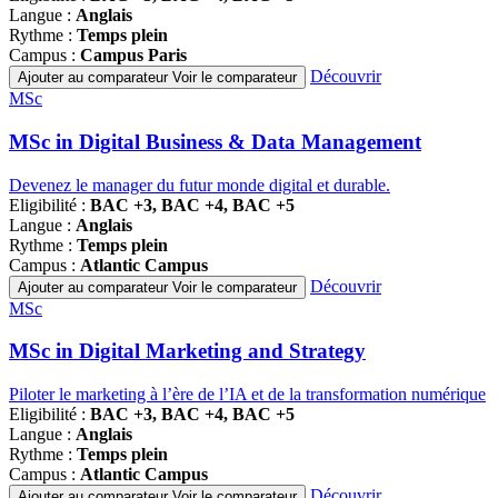
Langue :
Anglais
Rythme :
Temps plein
Campus :
Campus Paris
Découvrir
Ajouter au comparateur
Voir le comparateur
Famille
MSc
de
programmes
MSc in Digital Business & Data Management
Devenez le manager du futur monde digital et durable.
Eligibilité :
BAC +3, BAC +4, BAC +5
Langue :
Anglais
Rythme :
Temps plein
Campus :
Atlantic Campus
Découvrir
Ajouter au comparateur
Voir le comparateur
Famille
MSc
de
programmes
MSc in Digital Marketing and Strategy
Piloter le marketing à l’ère de l’IA et de la transformation numérique
Eligibilité :
BAC +3, BAC +4, BAC +5
Langue :
Anglais
Rythme :
Temps plein
Campus :
Atlantic Campus
Découvrir
Ajouter au comparateur
Voir le comparateur