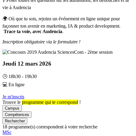
❓ Poser toutes tes questions sur les admissions, les débouchés et la
vie à Audencia
🌍 Où que tu sois, rejoins un événement en ligne unique pour
façonner ton avenir en marketing, IA & product development.
Trace ta voie, avec Audencia
.
Inscription obligatoire via le formulaire !
Jeudi 12 mars 2026
🕒 18h30 - 19h30
💻 En ligne
Je m'inscris
Trouve le
programme qui te correspond
!
Campus
Compétences
Rechercher
18
programme(s) correspondent à votre recherche
Famille
MSc