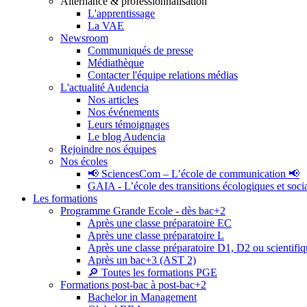
Alternance & professionnalisation
L'apprentissage
La VAE
Newsroom
Communiqués de presse
Médiathèque
Contacter l'équipe relations médias
L'actualité Audencia
Nos articles
Nos événements
Leurs témoignages
Le blog Audencia
Rejoindre nos équipes
Nos écoles
📢 SciencesCom – L’école de communication 📢
GAIA - L’école des transitions écologiques et soci
Les formations
Programme Grande Ecole - dès bac+2
Après une classe préparatoire EC
Après une classe préparatoire L
Après une classe préparatoire D1, D2 ou scientifi
Après un bac+3 (AST 2)
🔎 Toutes les formations PGE
Formations post-bac à post-bac+2
Bachelor in Management