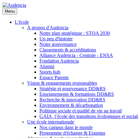
Aller
au
Menu
contenu
principal
L'école
A propos d'Audencia
Notre plan stratégique : STOA 2030
Un peu d'histoire
Notre gouvernance
Classements & accréditations
Alliance Audencia - Centrale - ENSA
Fondation Audencia
Alumni
Sports hub
Espace Parents
Vision & engagements responsables
Stratégie et gourvenance DD&RS
Enseignements & formations DD&RS
Recherche & innovation DD&RS
Environnement & décarbonation
Politique sociale et qualité de vie au travail
GAIA, l’école des transitions écologiques et social
Une école internationale
Nos campus dans le monde
Programme d'échange & Erasmus