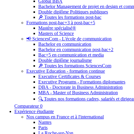
Global BBA
Bachelor Management de projet en design et com
Double diplôme Politiques publiques
🔎 Toutes les formations post-bac
Formations post-bac+3 à post-bac+5
Mastère spécialisé®
Masters of Science
📢 SciencesCom - L'école de communication
Bachelor en communication
Bachelor en communication post-bac+2
Bac+5 en communication et media
Double diplôme journalisme
🔎 Toutes les formations SciencesCom
Executive Education - formation continue
Executive Certificates & Courses
Executive Programs - Formations diplomantes
DBA - Doctorate in Business Administration
MBA - Master of Business Administration
🔍 Toutes nos formations cadres, salariés et dirigea
Comparateur
0
Expérience étudiante
Nos campus en France et à l'international
Nantes
Paris
La Roche-sur-Yon