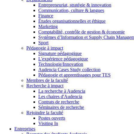
Entrepreneuriat, stratégie & innovation
Communication, culture & langues
Finance
Études organisationnelles et éthique
Marketing
Comptabilité, contrôle de gestion & économie
Systèmes d’Information et Supply Chain Manage
Sport
Pédagogie à impact
Signature pédagogique
L'expérience pédagogique
Technologie/Innovation
Audencia Cases Study collection
Pédagogie et apprentissages pour TES
Membres de la faculté
Recherche à impact
La recherche à Audencia
Les chaires d'Audencia
Contrats de recherche
Séminaires de recherche
Rejoindre la faculté
Postes ouverts
Visiting In
Entreprises