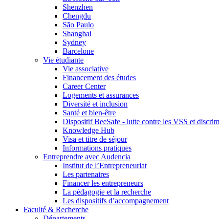
Shenzhen
Chengdu
São Paulo
Shanghai
Sydney
Barcelone
Vie étudiante
Vie associative
Financement des études
Career Center
Logements et assurances
Diversité et inclusion
Santé et bien-être
Dispositif BeeSafe - lutte contre les VSS et discri
Knowledge Hub
Visa et titre de séjour
Informations pratiques
Entreprendre avec Audencia
Institut de l’Entrepreneuriat
Les partenaires
Financer les entrepreneurs
La pédagogie et la recherche
Les dispositifs d’accompagnement
Faculté & Recherche
Départements