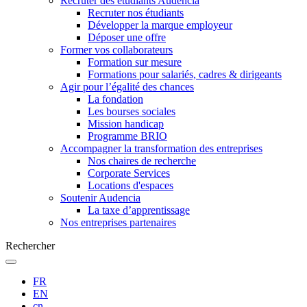
Recruter des étudiants Audencia
Recruter nos étudiants
Développer la marque employeur
Déposer une offre
Former vos collaborateurs
Formation sur mesure
Formations pour salariés, cadres & dirigeants
Agir pour l’égalité des chances
La fondation
Les bourses sociales
Mission handicap
Programme BRIO
Accompagner la transformation des entreprises
Nos chaires de recherche
Corporate Services
Locations d'espaces
Soutenir Audencia
La taxe d’apprentissage
Nos entreprises partenaires
Rechercher
FR
EN
cn