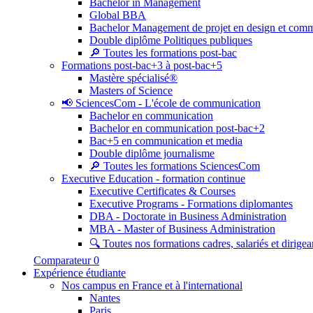
Bachelor in Management
Global BBA
Bachelor Management de projet en design et com
Double diplôme Politiques publiques
🔎 Toutes les formations post-bac
Formations post-bac+3 à post-bac+5
Mastère spécialisé®
Masters of Science
📢 SciencesCom - L'école de communication
Bachelor en communication
Bachelor en communication post-bac+2
Bac+5 en communication et media
Double diplôme journalisme
🔎 Toutes les formations SciencesCom
Executive Education - formation continue
Executive Certificates & Courses
Executive Programs - Formations diplomantes
DBA - Doctorate in Business Administration
MBA - Master of Business Administration
🔍 Toutes nos formations cadres, salariés et dirigea
Comparateur
0
Expérience étudiante
Nos campus en France et à l'international
Nantes
Paris