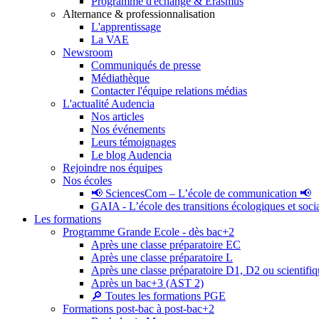
Programme d'échange & Erasmus
Alternance & professionnalisation
L'apprentissage
La VAE
Newsroom
Communiqués de presse
Médiathèque
Contacter l'équipe relations médias
L'actualité Audencia
Nos articles
Nos événements
Leurs témoignages
Le blog Audencia
Rejoindre nos équipes
Nos écoles
📢 SciencesCom – L’école de communication 📢
GAIA - L’école des transitions écologiques et soci
Les formations
Programme Grande Ecole - dès bac+2
Après une classe préparatoire EC
Après une classe préparatoire L
Après une classe préparatoire D1, D2 ou scientifi
Après un bac+3 (AST 2)
🔎 Toutes les formations PGE
Formations post-bac à post-bac+2