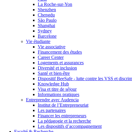
La Roche-sur-Yon
Shenzhen
Chengdu
São Paulo
Shanghai
Sydney
Barcelone
Vie étudiante
Vie associative
Financement des études
Career Center
Logements et assurances
Diversité et inclusion
Santé et bien-être
Dispositif BeeSafe - lutte contre les VSS et discri
Knowledge Hub
Visa et titre de séjour
Informations pratiques
Entreprendre avec Audencia
Institut de l’Entrepreneuriat
Les partenaires
Financer les entrepreneurs
La pédagogie et la recherche
Les dispositifs d’accompagnement
Faculté & Recherche