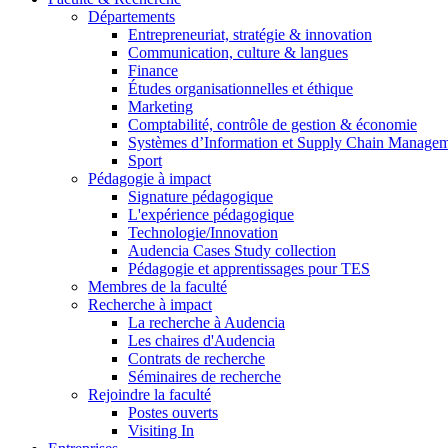
Départements
Entrepreneuriat, stratégie & innovation
Communication, culture & langues
Finance
Études organisationnelles et éthique
Marketing
Comptabilité, contrôle de gestion & économie
Systèmes d’Information et Supply Chain Manage
Sport
Pédagogie à impact
Signature pédagogique
L'expérience pédagogique
Technologie/Innovation
Audencia Cases Study collection
Pédagogie et apprentissages pour TES
Membres de la faculté
Recherche à impact
La recherche à Audencia
Les chaires d'Audencia
Contrats de recherche
Séminaires de recherche
Rejoindre la faculté
Postes ouverts
Visiting In