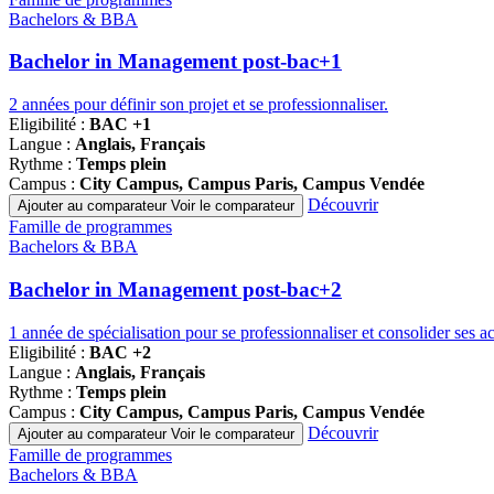
Bachelors & BBA
Bachelor in Management post-bac+1
2 années pour définir son projet et se professionnaliser.
Eligibilité :
BAC +1
Langue :
Anglais, Français
Rythme :
Temps plein
Campus :
City Campus, Campus Paris, Campus Vendée
Découvrir
Ajouter au comparateur
Voir le comparateur
Famille de programmes
Bachelors & BBA
Bachelor in Management post-bac+2
1 année de spécialisation pour se professionnaliser et consolider ses a
Eligibilité :
BAC +2
Langue :
Anglais, Français
Rythme :
Temps plein
Campus :
City Campus, Campus Paris, Campus Vendée
Découvrir
Ajouter au comparateur
Voir le comparateur
Famille de programmes
Bachelors & BBA