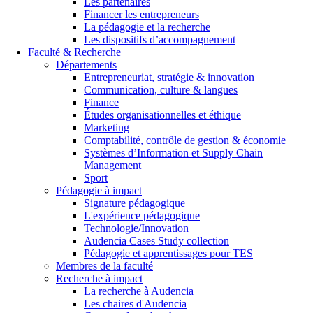
Les partenaires
Financer les entrepreneurs
La pédagogie et la recherche
Les dispositifs d’accompagnement
Faculté & Recherche
Départements
Entrepreneuriat, stratégie & innovation
Communication, culture & langues
Finance
Études organisationnelles et éthique
Marketing
Comptabilité, contrôle de gestion & économie
Systèmes d’Information et Supply Chain
Management
Sport
Pédagogie à impact
Signature pédagogique
L'expérience pédagogique
Technologie/Innovation
Audencia Cases Study collection
Pédagogie et apprentissages pour TES
Membres de la faculté
Recherche à impact
La recherche à Audencia
Les chaires d'Audencia