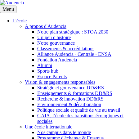
Aller
au
Menu
contenu
principal
L'école
A propos d'Audencia
Notre plan stratégique : STOA 2030
Un peu d'histoire
Notre gouvernance
Classements & accréditations
Alliance Audencia - Centrale - ENSA
Fondation Audencia
Alumni
Sports hub
Espace Parents
Vision & engagements responsables
Stratégie et gourvenance DD&RS
Enseignements & formations DD&RS
Recherche & innovation DD&RS
Environnement & décarbonation
Politique sociale et qualité de vie au travail
GAIA, l’école des transitions écologiques et
sociales
Une école internationale
Nos campus dans le monde
Programme d'échange & Erasmus