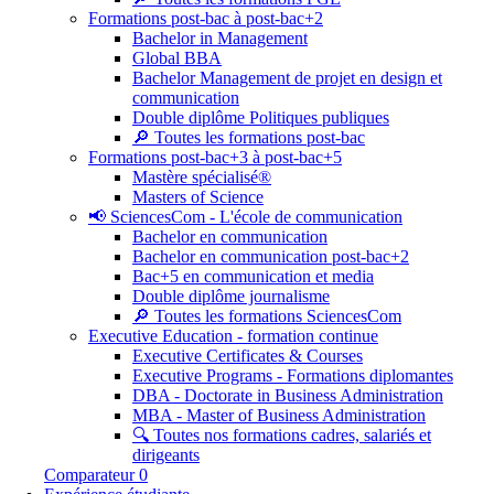
Formations post-bac à post-bac+2
Bachelor in Management
Global BBA
Bachelor Management de projet en design et
communication
Double diplôme Politiques publiques
🔎 Toutes les formations post-bac
Formations post-bac+3 à post-bac+5
Mastère spécialisé®
Masters of Science
📢 SciencesCom - L'école de communication
Bachelor en communication
Bachelor en communication post-bac+2
Bac+5 en communication et media
Double diplôme journalisme
🔎 Toutes les formations SciencesCom
Executive Education - formation continue
Executive Certificates & Courses
Executive Programs - Formations diplomantes
DBA - Doctorate in Business Administration
MBA - Master of Business Administration
🔍 Toutes nos formations cadres, salariés et
dirigeants
Comparateur
0