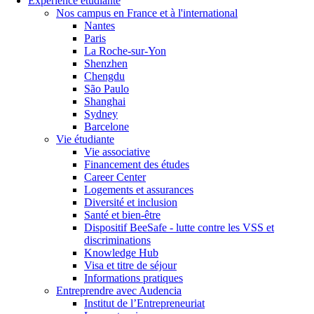
Expérience étudiante
Nos campus en France et à l'international
Nantes
Paris
La Roche-sur-Yon
Shenzhen
Chengdu
São Paulo
Shanghai
Sydney
Barcelone
Vie étudiante
Vie associative
Financement des études
Career Center
Logements et assurances
Diversité et inclusion
Santé et bien-être
Dispositif BeeSafe - lutte contre les VSS et
discriminations
Knowledge Hub
Visa et titre de séjour
Informations pratiques
Entreprendre avec Audencia
Institut de l’Entrepreneuriat