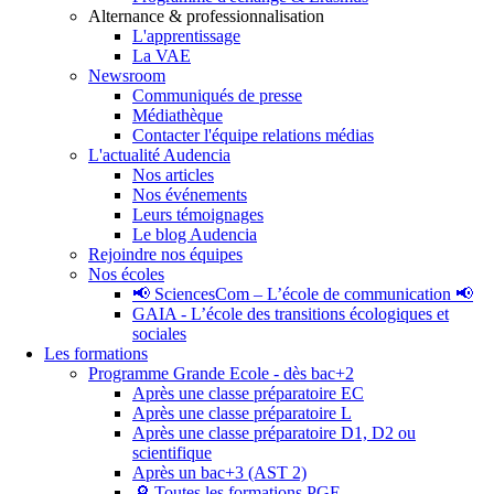
Alternance & professionnalisation
L'apprentissage
La VAE
Newsroom
Communiqués de presse
Médiathèque
Contacter l'équipe relations médias
L'actualité Audencia
Nos articles
Nos événements
Leurs témoignages
Le blog Audencia
Rejoindre nos équipes
Nos écoles
📢 SciencesCom – L’école de communication 📢
GAIA - L’école des transitions écologiques et
sociales
Les formations
Programme Grande Ecole - dès bac+2
Après une classe préparatoire EC
Après une classe préparatoire L
Après une classe préparatoire D1, D2 ou
scientifique
Après un bac+3 (AST 2)
🔎 Toutes les formations PGE