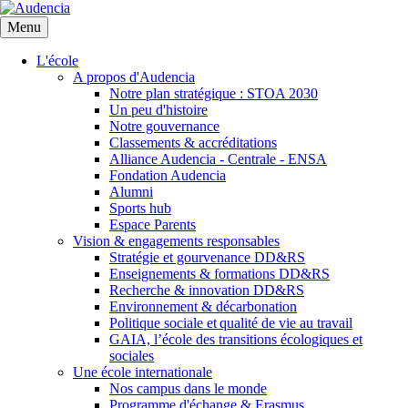
Aller
au
Menu
contenu
principal
L'école
A propos d'Audencia
Notre plan stratégique : STOA 2030
Un peu d'histoire
Notre gouvernance
Classements & accréditations
Alliance Audencia - Centrale - ENSA
Fondation Audencia
Alumni
Sports hub
Espace Parents
Vision & engagements responsables
Stratégie et gourvenance DD&RS
Enseignements & formations DD&RS
Recherche & innovation DD&RS
Environnement & décarbonation
Politique sociale et qualité de vie au travail
GAIA, l’école des transitions écologiques et
sociales
Une école internationale
Nos campus dans le monde
Programme d'échange & Erasmus