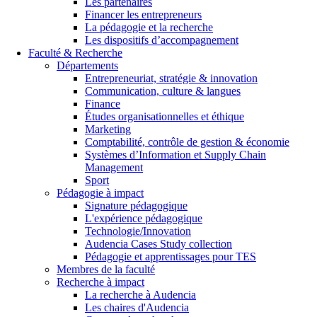
Les partenaires
Financer les entrepreneurs
La pédagogie et la recherche
Les dispositifs d’accompagnement
Faculté & Recherche
Départements
Entrepreneuriat, stratégie & innovation
Communication, culture & langues
Finance
Études organisationnelles et éthique
Marketing
Comptabilité, contrôle de gestion & économie
Systèmes d’Information et Supply Chain
Management
Sport
Pédagogie à impact
Signature pédagogique
L'expérience pédagogique
Technologie/Innovation
Audencia Cases Study collection
Pédagogie et apprentissages pour TES
Membres de la faculté
Recherche à impact
La recherche à Audencia
Les chaires d'Audencia