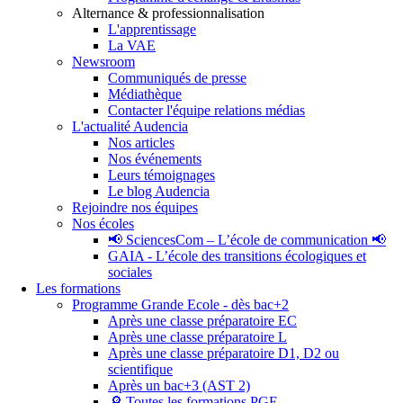
Alternance & professionnalisation
L'apprentissage
La VAE
Newsroom
Communiqués de presse
Médiathèque
Contacter l'équipe relations médias
L'actualité Audencia
Nos articles
Nos événements
Leurs témoignages
Le blog Audencia
Rejoindre nos équipes
Nos écoles
📢 SciencesCom – L’école de communication 📢
GAIA - L’école des transitions écologiques et
sociales
Les formations
Programme Grande Ecole - dès bac+2
Après une classe préparatoire EC
Après une classe préparatoire L
Après une classe préparatoire D1, D2 ou
scientifique
Après un bac+3 (AST 2)
🔎 Toutes les formations PGE