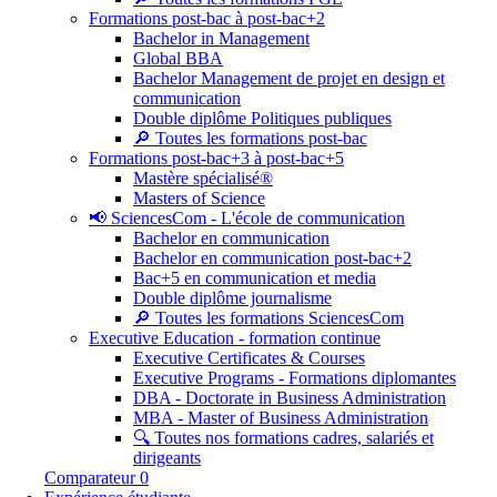
Formations post-bac à post-bac+2
Bachelor in Management
Global BBA
Bachelor Management de projet en design et
communication
Double diplôme Politiques publiques
🔎 Toutes les formations post-bac
Formations post-bac+3 à post-bac+5
Mastère spécialisé®
Masters of Science
📢 SciencesCom - L'école de communication
Bachelor en communication
Bachelor en communication post-bac+2
Bac+5 en communication et media
Double diplôme journalisme
🔎 Toutes les formations SciencesCom
Executive Education - formation continue
Executive Certificates & Courses
Executive Programs - Formations diplomantes
DBA - Doctorate in Business Administration
MBA - Master of Business Administration
🔍 Toutes nos formations cadres, salariés et
dirigeants
Comparateur
0