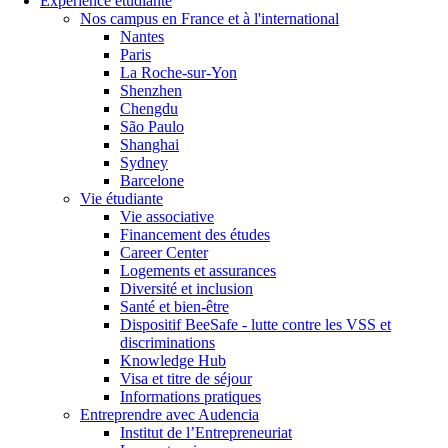
Expérience étudiante
Nos campus en France et à l'international
Nantes
Paris
La Roche-sur-Yon
Shenzhen
Chengdu
São Paulo
Shanghai
Sydney
Barcelone
Vie étudiante
Vie associative
Financement des études
Career Center
Logements et assurances
Diversité et inclusion
Santé et bien-être
Dispositif BeeSafe - lutte contre les VSS et
discriminations
Knowledge Hub
Visa et titre de séjour
Informations pratiques
Entreprendre avec Audencia
Institut de l’Entrepreneuriat