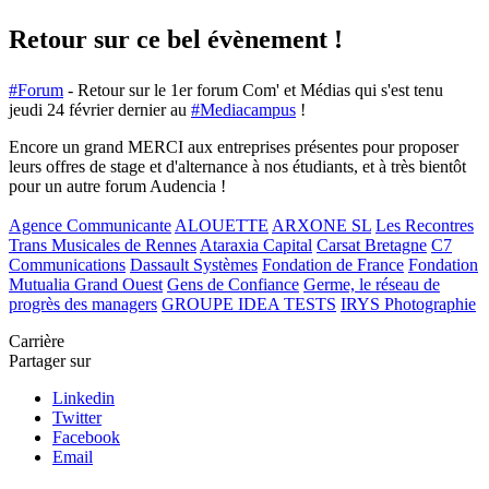
Retour sur ce bel évènement !
#Forum
- Retour sur le 1er forum Com' et Médias qui s'est tenu
jeudi 24 février dernier au
#Mediacampus
!
Encore un grand MERCI aux entreprises présentes pour proposer
leurs offres de stage et d'alternance à nos étudiants, et à très bientôt
pour un autre forum Audencia !
Agence Communicante
ALOUETTE
ARXONE SL
Les Recontres
Trans Musicales de Rennes
Ataraxia Capital
Carsat Bretagne
C7
Communications
Dassault Systèmes
Fondation de France
Fondation
Mutualia Grand Ouest
Gens de Confiance
Germe, le réseau de
progrès des managers
GROUPE IDEA TESTS
IRYS Photographie
Carrière
Partager sur
Linkedin
Twitter
Facebook
Email