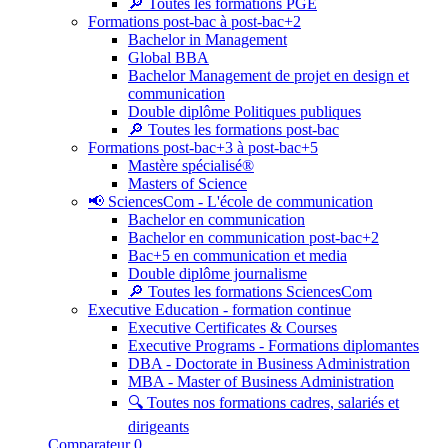
🔎 Toutes les formations PGE
Formations post-bac à post-bac+2
Bachelor in Management
Global BBA
Bachelor Management de projet en design et
communication
Double diplôme Politiques publiques
🔎 Toutes les formations post-bac
Formations post-bac+3 à post-bac+5
Mastère spécialisé®
Masters of Science
📢 SciencesCom - L'école de communication
Bachelor en communication
Bachelor en communication post-bac+2
Bac+5 en communication et media
Double diplôme journalisme
🔎 Toutes les formations SciencesCom
Executive Education - formation continue
Executive Certificates & Courses
Executive Programs - Formations diplomantes
DBA - Doctorate in Business Administration
MBA - Master of Business Administration
🔍 Toutes nos formations cadres, salariés et
dirigeants
Comparateur
0