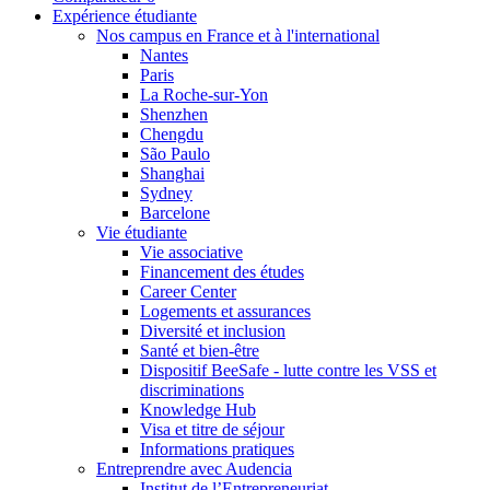
Expérience étudiante
Nos campus en France et à l'international
Nantes
Paris
La Roche-sur-Yon
Shenzhen
Chengdu
São Paulo
Shanghai
Sydney
Barcelone
Vie étudiante
Vie associative
Financement des études
Career Center
Logements et assurances
Diversité et inclusion
Santé et bien-être
Dispositif BeeSafe - lutte contre les VSS et
discriminations
Knowledge Hub
Visa et titre de séjour
Informations pratiques
Entreprendre avec Audencia
Institut de l’Entrepreneuriat