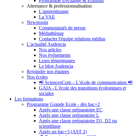
Programme d'échange & Erasmus
Alternance & professionnalisation
L'apprentissage
La VAE
Newsroom
Communiqués de presse
Médiathèque
Contacter l'équipe relations médias
L'actualité Audencia
Nos articles
Nos événements
Leurs témoignages
Le blog Audencia
Rejoindre nos équipes
Nos écoles
📢 SciencesCom – L’école de communication 📢
GAIA - L’école des transitions écologiques et
sociales
Les formations
Programme Grande Ecole - dès bac+2
Après une classe préparatoire EC
Après une classe préparatoire L
Après une classe préparatoire D1, D2 ou
scientifique
Après un bac+3 (AST 2)