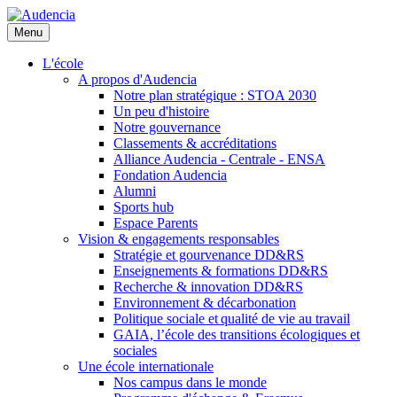
Aller
au
Menu
contenu
principal
L'école
A propos d'Audencia
Notre plan stratégique : STOA 2030
Un peu d'histoire
Notre gouvernance
Classements & accréditations
Alliance Audencia - Centrale - ENSA
Fondation Audencia
Alumni
Sports hub
Espace Parents
Vision & engagements responsables
Stratégie et gourvenance DD&RS
Enseignements & formations DD&RS
Recherche & innovation DD&RS
Environnement & décarbonation
Politique sociale et qualité de vie au travail
GAIA, l’école des transitions écologiques et
sociales
Une école internationale
Nos campus dans le monde