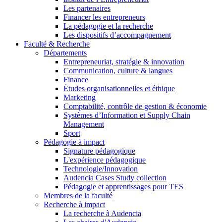
Les partenaires
Financer les entrepreneurs
La pédagogie et la recherche
Les dispositifs d’accompagnement
Faculté & Recherche
Départements
Entrepreneuriat, stratégie & innovation
Communication, culture & langues
Finance
Études organisationnelles et éthique
Marketing
Comptabilité, contrôle de gestion & économie
Systèmes d’Information et Supply Chain
Management
Sport
Pédagogie à impact
Signature pédagogique
L'expérience pédagogique
Technologie/Innovation
Audencia Cases Study collection
Pédagogie et apprentissages pour TES
Membres de la faculté
Recherche à impact
La recherche à Audencia