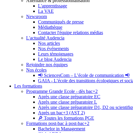
Alternance & professionnalisation
L'apprentissage
La VAE
Newsroom
Communiqués de presse
Médiathèque
Contacter l'équipe relations médias
L'actualité Audencia
Nos articles
Nos événements
Leurs témoignages
Le blog Audencia
Rejoindre nos équipes
Nos écoles
📢 SciencesCom – L’école de communication 📢
GAIA - L’école des transitions écologiques et soci
Les formations
Programme Grande Ecole - dès bac+2
Après une classe préparatoire EC
Après une classe préparatoire L
Après une classe préparatoire D1, D2 ou scientifi
Après un bac+3 (AST 2)
🔎 Toutes les formations PGE
Formations post-bac à post-bac+2
Bachelor in Management