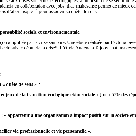
onse aux crises sociétales et écologiques, à un besoin de se sentir utile
encia en collaboration avec jobs_that_makesense permet de mieux cerner
ois d’aller jusque-là pour assouvir sa quête de sens.
esponsabilité sociale et environnementale
açon amplifiée par la crise sanitaire. Une étude réalisée par Factorial a
nnelle depuis le début de la crise*. L’étude Audencia X jobs_that_makes
e
 « quête de sens » ?
x
e
njeux de la transition écologique et/ou sociale »
(pour 57% des rép
.
 : «
appartenir à une organisation à impact positif sur la société et
cilier vie professionnelle et vie personnelle ».