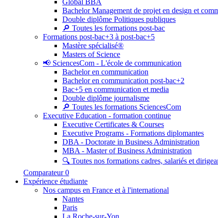
Global BBA
Bachelor Management de projet en design et com
Double diplôme Politiques publiques
🔎 Toutes les formations post-bac
Formations post-bac+3 à post-bac+5
Mastère spécialisé®
Masters of Science
📢 SciencesCom - L'école de communication
Bachelor en communication
Bachelor en communication post-bac+2
Bac+5 en communication et media
Double diplôme journalisme
🔎 Toutes les formations SciencesCom
Executive Education - formation continue
Executive Certificates & Courses
Executive Programs - Formations diplomantes
DBA - Doctorate in Business Administration
MBA - Master of Business Administration
🔍 Toutes nos formations cadres, salariés et dirigea
Comparateur
0
Expérience étudiante
Nos campus en France et à l'international
Nantes
Paris
La Roche-sur-Yon