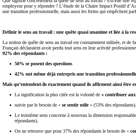
Que signifie concrètement la quête de sens au travail ? Est-elle une rép
employeur pour y répondre ? L’étude de la Chaire Impact Positif d’Aud
une transition professionnelle, mais aussi les freins qui empêchent parf
Définir le sens au travail : une quête quasi unanime et liée à la r
La notion de quête de sens au travail est constamment utilisée, et de f
Français déclaraient avoir perdu tout sens en leur activité professio
92% des répondants :
50% se posent des questions
42% ont même déjà entrepris une transition professionnell
Mais qu’entendent-ils exactement quand ils affirment ainsi être en
La signification la plus citée est la volonté de
« contribuer au
suivie par le besoin de «
se sentir utile
» (53% des répondants)
Le troisième sens concerne à nouveau la dimension responsable
répondants).
On ne retrouve que pour 37% des répondants le besoin de «
con