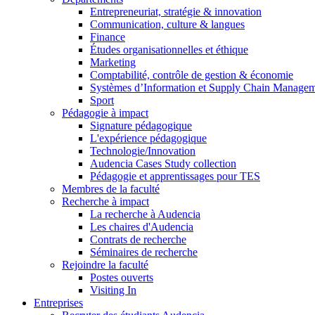
Entrepreneuriat, stratégie & innovation
Communication, culture & langues
Finance
Études organisationnelles et éthique
Marketing
Comptabilité, contrôle de gestion & économie
Systèmes d’Information et Supply Chain Manage
Sport
Pédagogie à impact
Signature pédagogique
L'expérience pédagogique
Technologie/Innovation
Audencia Cases Study collection
Pédagogie et apprentissages pour TES
Membres de la faculté
Recherche à impact
La recherche à Audencia
Les chaires d'Audencia
Contrats de recherche
Séminaires de recherche
Rejoindre la faculté
Postes ouverts
Visiting In
Entreprises