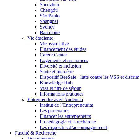
Shenzhen
Chengdu
São Paulo
Shanghai
Sydney
Barcelone
Vie étudiante
Vie associative
Financement des études
Career Center
Logements et assurances
Diversité et inclusion
Santé et bien-être
Dispositif BeeSafe - lutte contre les VSS et discri
Knowledge Hub
Visa et titre de séjour
Informations pratiques
Entreprendre avec Audencia
Institut de l’Entrepreneuriat
Les partenaires
Financer les entrepreneurs
La pédagogie et la recherche
Les dispositifs d’accompagnement
Faculté & Recherche
Départements