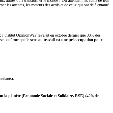
 aux autres ou à transformer le monde ? Qu’attendent les actifs de leur
 les attentes, les moteurs des actifs et de ceux qui ont déjà entamé
vec l’institut OpinionWay révélait en octobre dernier que 33% des
ense confirme que
le sens au travail est une préoccupation pour
ondants),
/ou la planète (Economie Sociale et Solidaire, RSE)
(42% des