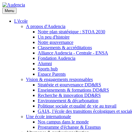
Aller
au
Menu
contenu
principal
L'école
A propos d'Audencia
Notre plan stratégique : STOA 2030
Un peu d'histoire
Notre gouvernance
Classements & accréditations
Alliance Audencia - Centrale - ENSA
Fondation Audencia
Alumni
Sports hub
Espace Parents
Vision & engagements responsables
Stratégie et gourvenance DD&RS
Enseignements & formations DD&RS
Recherche & innovation DD&RS
Environnement & décarbonation
Politique sociale et qualité de vie au travail
GAIA, l’école des transitions écologiques et social
Une école internationale
Nos campus dans le monde
Programme d'échange & Erasmus