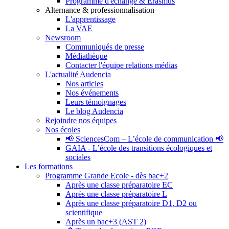
Programme d'échange & Erasmus
Alternance & professionnalisation
L'apprentissage
La VAE
Newsroom
Communiqués de presse
Médiathèque
Contacter l'équipe relations médias
L'actualité Audencia
Nos articles
Nos événements
Leurs témoignages
Le blog Audencia
Rejoindre nos équipes
Nos écoles
📢 SciencesCom – L’école de communication 📢
GAIA - L’école des transitions écologiques et
sociales
Les formations
Programme Grande Ecole - dès bac+2
Après une classe préparatoire EC
Après une classe préparatoire L
Après une classe préparatoire D1, D2 ou
scientifique
Après un bac+3 (AST 2)