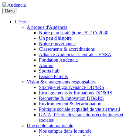
Aller
au
Menu
contenu
principal
L'école
A propos d'Audencia
Notre plan stratégique : STOA 2030
Un peu d'histoire
Notre gouvernance
Classements & accréditations
Alliance Audencia - Centrale - ENSA
Fondation Audencia
Alumni
Sports hub
Espace Parents
Vision & engagements responsables
Stratégie et gourvenance DD&RS
Enseignements & formations DD&RS
Recherche & innovation DD&RS
Environnement & décarbonation
Politique sociale et qualité de vie au travail
GAIA, l’école des transitions écologiques et
sociales
Une école internationale
Nos campus dans le monde