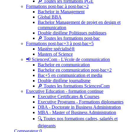
🔎 Toutes les formations PGE
Formations post-bac à post-bac+2
Bachelor in Management
Global BBA
Bachelor Management de projet en design et
communication
Double diplôme Politiques publiques
🔎 Toutes les formations post-bac
Formations post-bac+3 à post-bac+5
Mastère spécialisé®
Masters of Science
📢 SciencesCom - L'école de communication
Bachelor en communication
Bachelor en communication post-bac+2
Bac+5 en communication et media
Double diplôme journalisme
🔎 Toutes les formations SciencesCom
Executive Education - formation continue
Executive Certificates & Courses
Executive Programs - Formations diplomantes
DBA - Doctorate in Business Administration
MBA - Master of Business Administration
🔍 Toutes nos formations cadres, salariés et
dirigeants
Comparateur
0