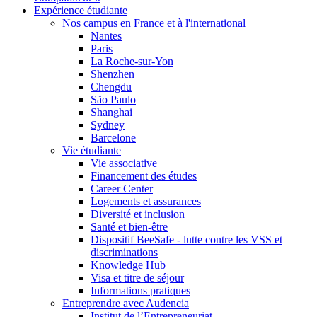
Expérience étudiante
Nos campus en France et à l'international
Nantes
Paris
La Roche-sur-Yon
Shenzhen
Chengdu
São Paulo
Shanghai
Sydney
Barcelone
Vie étudiante
Vie associative
Financement des études
Career Center
Logements et assurances
Diversité et inclusion
Santé et bien-être
Dispositif BeeSafe - lutte contre les VSS et
discriminations
Knowledge Hub
Visa et titre de séjour
Informations pratiques
Entreprendre avec Audencia
Institut de l’Entrepreneuriat