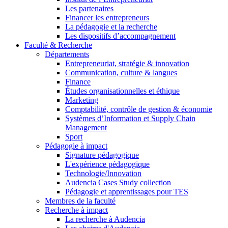
Les partenaires
Financer les entrepreneurs
La pédagogie et la recherche
Les dispositifs d’accompagnement
Faculté & Recherche
Départements
Entrepreneuriat, stratégie & innovation
Communication, culture & langues
Finance
Études organisationnelles et éthique
Marketing
Comptabilité, contrôle de gestion & économie
Systèmes d’Information et Supply Chain
Management
Sport
Pédagogie à impact
Signature pédagogique
L'expérience pédagogique
Technologie/Innovation
Audencia Cases Study collection
Pédagogie et apprentissages pour TES
Membres de la faculté
Recherche à impact
La recherche à Audencia