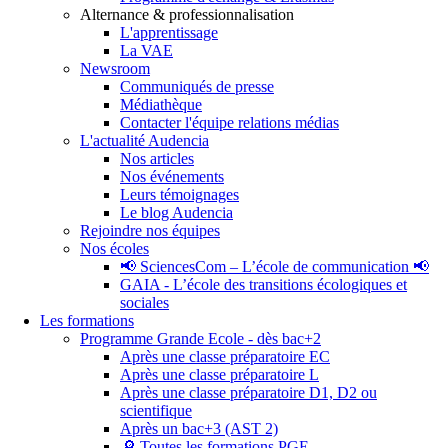
Alternance & professionnalisation
L'apprentissage
La VAE
Newsroom
Communiqués de presse
Médiathèque
Contacter l'équipe relations médias
L'actualité Audencia
Nos articles
Nos événements
Leurs témoignages
Le blog Audencia
Rejoindre nos équipes
Nos écoles
📢 SciencesCom – L’école de communication 📢
GAIA - L’école des transitions écologiques et
sociales
Les formations
Programme Grande Ecole - dès bac+2
Après une classe préparatoire EC
Après une classe préparatoire L
Après une classe préparatoire D1, D2 ou
scientifique
Après un bac+3 (AST 2)
🔎 Toutes les formations PGE