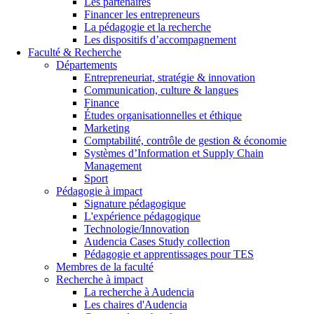
Les partenaires
Financer les entrepreneurs
La pédagogie et la recherche
Les dispositifs d’accompagnement
Faculté & Recherche
Départements
Entrepreneuriat, stratégie & innovation
Communication, culture & langues
Finance
Études organisationnelles et éthique
Marketing
Comptabilité, contrôle de gestion & économie
Systèmes d’Information et Supply Chain
Management
Sport
Pédagogie à impact
Signature pédagogique
L'expérience pédagogique
Technologie/Innovation
Audencia Cases Study collection
Pédagogie et apprentissages pour TES
Membres de la faculté
Recherche à impact
La recherche à Audencia
Les chaires d'Audencia