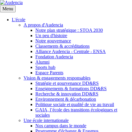
Aller
au
Menu
contenu
principal
L'école
A propos d'Audencia
Notre plan stratégique : STOA 2030
Un peu d'histoire
Notre gouvernance
Classements & accréditations
Alliance Audencia - Centrale - ENSA
Fondation Audencia
Alumni
Sports hub
Espace Parents
Vision & engagements responsables
Stratégie et gourvenance DD&RS
Enseignements & formations DD&RS
Recherche & innovation DD&RS
Environnement & décarbonation
Politique sociale et qualité de vie au travail
GAIA, l’école des transitions écologiques et
sociales
Une école internationale
Nos campus dans le monde
Programme d'échange & Erasmus