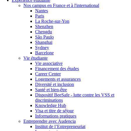
Expérience étudiante
Nos campus en France et à l'international
Nantes
Paris
La Roche-sur-Yon
Shenzhen
Chengdu
São Paulo
Shanghai
Sydney
Barcelone
Vie étudiante
Vie associative
Financement des études
Career Center
Logements et assurances
Diversité et inclusion
Santé et bien-être
Dispositif BeeSafe - lutte contre les VSS et
discriminations
Knowledge Hub
Visa et titre de séjour
Informations pratiques
Entreprendre avec Audencia
Institut de l’Entrepreneuriat