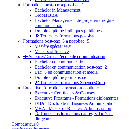
Formations post-bac à post-bac+2
Bachelor in Management
Global BBA
Bachelor Management de projet en design et
communication
Double diplôme Politiques publiques
🔎 Toutes les formations post-bac
Formations post-bac+3 à post-bac+5
Mastère spécialisé®
Masters of Science
📢 SciencesCom - L'école de communication
Bachelor en communication
Bachelor en communication post-bac+2
Bac+5 en communication et media
Double diplôme journalisme
🔎 Toutes les formations SciencesCom
Executive Education - formation continue
Executive Certificates & Courses
Executive Programs - Formations diplomantes
DBA - Doctorate in Business Administration
MBA - Master of Business Administration
🔍 Toutes nos formations cadres, salariés et
dirigeants
Comparateur
0