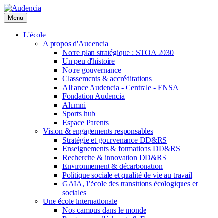
Aller
au
Menu
contenu
principal
L'école
A propos d'Audencia
Notre plan stratégique : STOA 2030
Un peu d'histoire
Notre gouvernance
Classements & accréditations
Alliance Audencia - Centrale - ENSA
Fondation Audencia
Alumni
Sports hub
Espace Parents
Vision & engagements responsables
Stratégie et gourvenance DD&RS
Enseignements & formations DD&RS
Recherche & innovation DD&RS
Environnement & décarbonation
Politique sociale et qualité de vie au travail
GAIA, l’école des transitions écologiques et
sociales
Une école internationale
Nos campus dans le monde