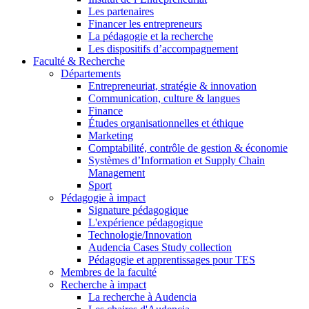
Les partenaires
Financer les entrepreneurs
La pédagogie et la recherche
Les dispositifs d’accompagnement
Faculté & Recherche
Départements
Entrepreneuriat, stratégie & innovation
Communication, culture & langues
Finance
Études organisationnelles et éthique
Marketing
Comptabilité, contrôle de gestion & économie
Systèmes d’Information et Supply Chain
Management
Sport
Pédagogie à impact
Signature pédagogique
L'expérience pédagogique
Technologie/Innovation
Audencia Cases Study collection
Pédagogie et apprentissages pour TES
Membres de la faculté
Recherche à impact
La recherche à Audencia