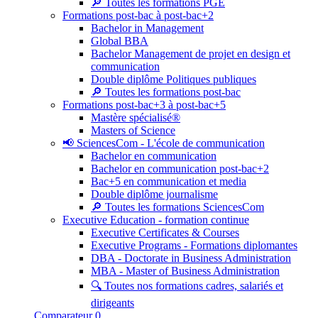
🔎 Toutes les formations PGE
Formations post-bac à post-bac+2
Bachelor in Management
Global BBA
Bachelor Management de projet en design et
communication
Double diplôme Politiques publiques
🔎 Toutes les formations post-bac
Formations post-bac+3 à post-bac+5
Mastère spécialisé®
Masters of Science
📢 SciencesCom - L'école de communication
Bachelor en communication
Bachelor en communication post-bac+2
Bac+5 en communication et media
Double diplôme journalisme
🔎 Toutes les formations SciencesCom
Executive Education - formation continue
Executive Certificates & Courses
Executive Programs - Formations diplomantes
DBA - Doctorate in Business Administration
MBA - Master of Business Administration
🔍 Toutes nos formations cadres, salariés et
dirigeants
Comparateur
0