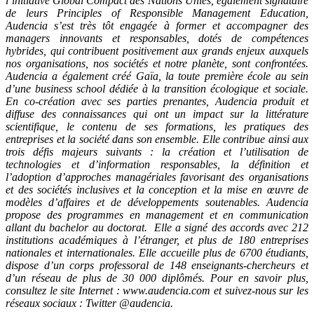
l’initiative Global Compact des Nations Unies, également signataire
de leurs Principles of Responsible Management Education,
Audencia s’est très tôt engagée à former et accompagner des
managers innovants et responsables, dotés de compétences
hybrides, qui contribuent positivement aux grands enjeux auxquels
nos organisations, nos sociétés et notre planète, sont confrontées.
Audencia a également créé Gaïa, la toute première école au sein
d’une business school dédiée à la transition écologique et sociale.
En co-création avec ses parties prenantes, Audencia produit et
diffuse des connaissances qui ont un impact sur la littérature
scientifique, le contenu de ses formations, les pratiques des
entreprises et la société dans son ensemble. Elle contribue ainsi aux
trois défis majeurs suivants : la création et l’utilisation de
technologies et d’information responsables, la définition et
l’adoption d’approches managériales favorisant des organisations
et des sociétés inclusives et la conception et la mise en œuvre de
modèles d’affaires et de développements soutenables. Audencia
propose des programmes en management et en communication
allant du bachelor au doctorat. Elle a signé des accords avec 212
institutions académiques à l’étranger, et plus de 180 entreprises
nationales et internationales. Elle accueille plus de 6700 étudiants,
dispose d’un corps professoral de 148 enseignants-chercheurs et
d’un réseau de plus de 30 000 diplômés. Pour en savoir plus,
consultez le site Internet : www.audencia.com et suivez-nous sur les
réseaux sociaux : Twitter @audencia.