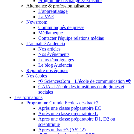
Programme d'échange & Erasmus
Alternance & professionnalisation
L'apprentissage
La VAE
Newsroom
Communiqués de presse
Médiathèque
Contacter l'équipe relations médias
L'actualité Audencia
Nos articles
Nos événements
Leurs témoignages
Le blog Audencia
Rejoindre nos équipes
Nos écoles
📢 SciencesCom – L’école de communication 📢
GAIA - L’école des transitions écologiques et
sociales
Les formations
Programme Grande Ecole - dès bac+2
Après une classe préparatoire EC
Après une classe préparatoire L
Après une classe préparatoire D1, D2 ou
scientifique
Après un bac+3 (AST 2)