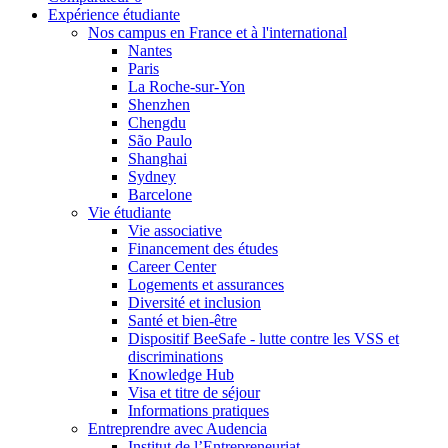
Expérience étudiante
Nos campus en France et à l'international
Nantes
Paris
La Roche-sur-Yon
Shenzhen
Chengdu
São Paulo
Shanghai
Sydney
Barcelone
Vie étudiante
Vie associative
Financement des études
Career Center
Logements et assurances
Diversité et inclusion
Santé et bien-être
Dispositif BeeSafe - lutte contre les VSS et
discriminations
Knowledge Hub
Visa et titre de séjour
Informations pratiques
Entreprendre avec Audencia
Institut de l’Entrepreneuriat