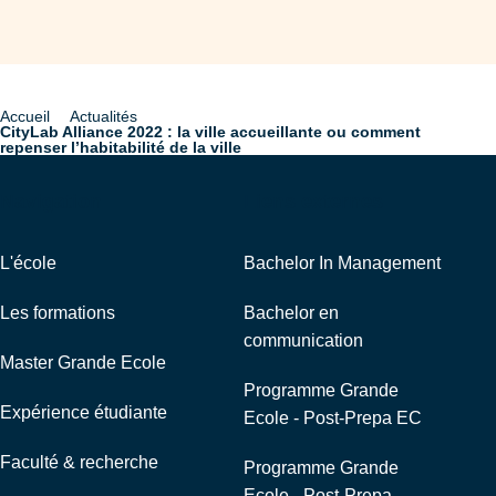
Accueil
Actualités
Fil
CityLab Alliance 2022 : la ville accueillante ou comment
repenser l’habitabilité de la ville
d'Ariane
Navigation
Liens externes
L'école
Bachelor In Management
Les formations
Bachelor en
communication
Master Grande Ecole
Programme Grande
Expérience étudiante
Ecole - Post-Prepa EC
Faculté & recherche
Programme Grande
Ecole - Post-Prepa