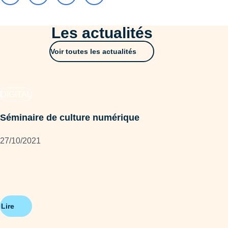
Les actualités
Voir toutes les actualités
DIGITAL
RS
Séminaire de culture numérique
BRI
27/10/2021
08/
Lire
Lire