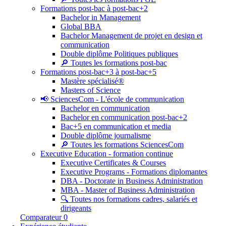
Formations post-bac à post-bac+2
Bachelor in Management
Global BBA
Bachelor Management de projet en design et
communication
Double diplôme Politiques publiques
🔎 Toutes les formations post-bac
Formations post-bac+3 à post-bac+5
Mastère spécialisé®
Masters of Science
📢 SciencesCom - L'école de communication
Bachelor en communication
Bachelor en communication post-bac+2
Bac+5 en communication et media
Double diplôme journalisme
🔎 Toutes les formations SciencesCom
Executive Education - formation continue
Executive Certificates & Courses
Executive Programs - Formations diplomantes
DBA - Doctorate in Business Administration
MBA - Master of Business Administration
🔍 Toutes nos formations cadres, salariés et
dirigeants
Comparateur
0