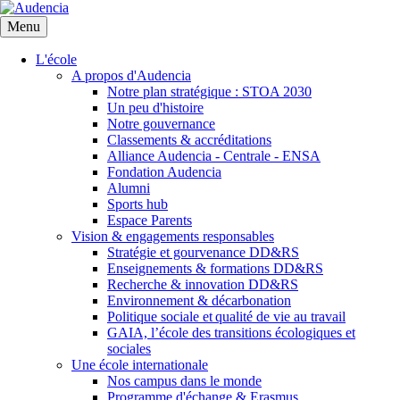
Aller
au
Menu
contenu
principal
L'école
A propos d'Audencia
Notre plan stratégique : STOA 2030
Un peu d'histoire
Notre gouvernance
Classements & accréditations
Alliance Audencia - Centrale - ENSA
Fondation Audencia
Alumni
Sports hub
Espace Parents
Vision & engagements responsables
Stratégie et gourvenance DD&RS
Enseignements & formations DD&RS
Recherche & innovation DD&RS
Environnement & décarbonation
Politique sociale et qualité de vie au travail
GAIA, l’école des transitions écologiques et
sociales
Une école internationale
Nos campus dans le monde
Programme d'échange & Erasmus