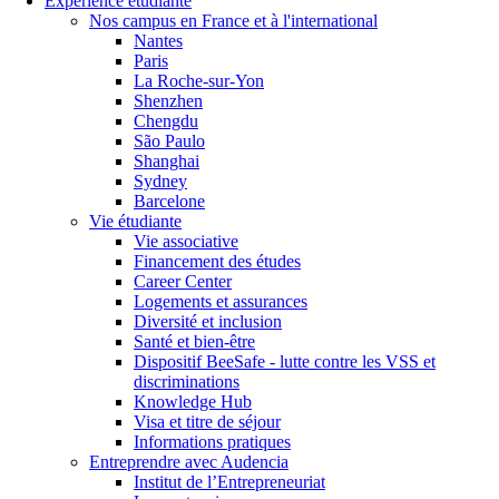
Expérience étudiante
Nos campus en France et à l'international
Nantes
Paris
La Roche-sur-Yon
Shenzhen
Chengdu
São Paulo
Shanghai
Sydney
Barcelone
Vie étudiante
Vie associative
Financement des études
Career Center
Logements et assurances
Diversité et inclusion
Santé et bien-être
Dispositif BeeSafe - lutte contre les VSS et
discriminations
Knowledge Hub
Visa et titre de séjour
Informations pratiques
Entreprendre avec Audencia
Institut de l’Entrepreneuriat