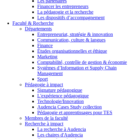
Les partenaires
Financer les entrepreneurs
La pédagogie et la recherche
Les dispositifs d’accompagnement
Faculté & Recherche
Départements
Entrepreneuriat, stratégie & innovation
Communication, culture & langues
Finance
Études organisationnelles et éthique
Marketing
Comptabilité, contrôle de gestion & économie
Systèmes d’Information et Supply Chain
Management
Sport
Pédagogie à impact
Signature pédagogique
L'expérience pédagogique
Technologie/Innovation
Audencia Cases Study collection
Pédagogie et apprentissages pour TES
Membres de la faculté
Recherche à impact
La recherche à Audencia
Les chaires d'Audencia