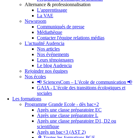
Alternance & professionnalisation
L'apprentissage
La VAE
Newsroom
Communiqués de presse
Médiathèque
Contacter l'équipe relations médias
L'actualité Audencia
Nos articles
Nos événements
Leurs témoignages
Le blog Audencia
Rejoindre nos équipes
Nos écoles
📢 SciencesCom – L’école de communication 📢
GAIA - L’école des transitions écologiques et
sociales
Les formations
Programme Grande Ecole - dès bac+2
Après une classe préparatoire EC
Après une classe préparatoire L
Après une classe préparatoire D1, D2 ou
scientifique
Après un bac+3 (AST 2)
🔎 Toutes les formations PGE