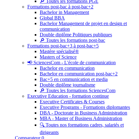
🔎 Toutes les formations PGE
Formations post-bac à post-bac+2
Bachelor in Management
Global BBA
Bachelor Management de projet en design et
communication
Double diplôme Politiques publiques
🔎 Toutes les formations post-bac
Formations post-bac+3 à post-bac+5
Mastère spécialisé®
Masters of Science
📢 SciencesCom - L'école de communication
Bachelor en communication
Bachelor en communication post-bac+2
Bac+5 en communication et media
Double diplôme journalisme
🔎 Toutes les formations SciencesCom
Executive Education - formation continue
Executive Certificates & Courses
Executive Programs - Formations diplomantes
DBA - Doctorate in Business Administration
MBA - Master of Business Administration
🔍 Toutes nos formations cadres, salariés et
dirigeants
Comparateur
0