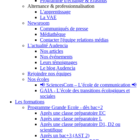
Programme d'échange & Erasmus
Alternance & professionnalisation
L'apprentissage
La VAE
Newsroom
Communiqués de presse
Médiathèque
Contacter l'équipe relations médias
L'actualité Audencia
Nos articles
Nos événements
Leurs témoignages
Le blog Audencia
Rejoindre nos équipes
Nos écoles
📢 SciencesCom – L’école de communication 📢
GAIA - L’école des transitions écologiques et
sociales
Les formations
Programme Grande Ecole - dès bac+2
Après une classe préparatoire EC
Après une classe préparatoire L
Après une classe préparatoire D1, D2 ou
scientifique
Après un bac+3 (AST 2)