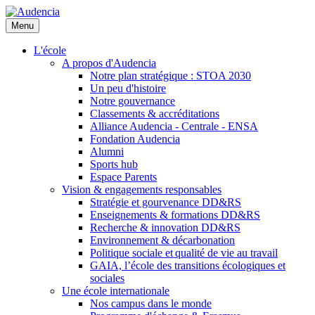
Aller
au
Menu
contenu
principal
L'école
A propos d'Audencia
Notre plan stratégique : STOA 2030
Un peu d'histoire
Notre gouvernance
Classements & accréditations
Alliance Audencia - Centrale - ENSA
Fondation Audencia
Alumni
Sports hub
Espace Parents
Vision & engagements responsables
Stratégie et gourvenance DD&RS
Enseignements & formations DD&RS
Recherche & innovation DD&RS
Environnement & décarbonation
Politique sociale et qualité de vie au travail
GAIA, l’école des transitions écologiques et
sociales
Une école internationale
Nos campus dans le monde