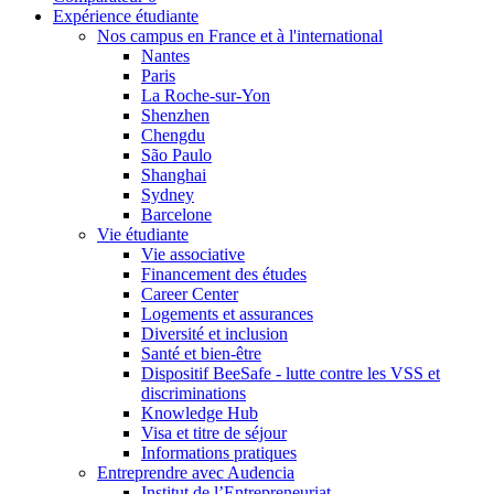
Expérience étudiante
Nos campus en France et à l'international
Nantes
Paris
La Roche-sur-Yon
Shenzhen
Chengdu
São Paulo
Shanghai
Sydney
Barcelone
Vie étudiante
Vie associative
Financement des études
Career Center
Logements et assurances
Diversité et inclusion
Santé et bien-être
Dispositif BeeSafe - lutte contre les VSS et
discriminations
Knowledge Hub
Visa et titre de séjour
Informations pratiques
Entreprendre avec Audencia
Institut de l’Entrepreneuriat