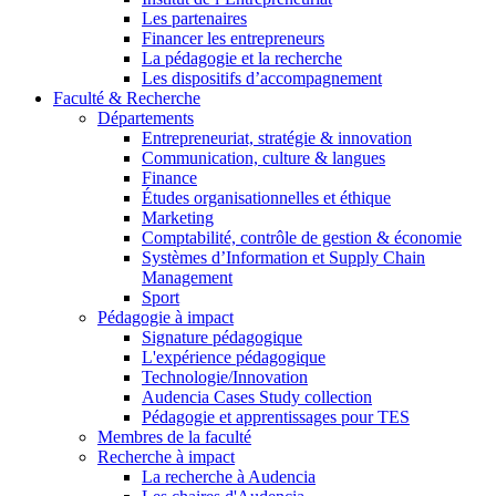
Les partenaires
Financer les entrepreneurs
La pédagogie et la recherche
Les dispositifs d’accompagnement
Faculté & Recherche
Départements
Entrepreneuriat, stratégie & innovation
Communication, culture & langues
Finance
Études organisationnelles et éthique
Marketing
Comptabilité, contrôle de gestion & économie
Systèmes d’Information et Supply Chain
Management
Sport
Pédagogie à impact
Signature pédagogique
L'expérience pédagogique
Technologie/Innovation
Audencia Cases Study collection
Pédagogie et apprentissages pour TES
Membres de la faculté
Recherche à impact
La recherche à Audencia