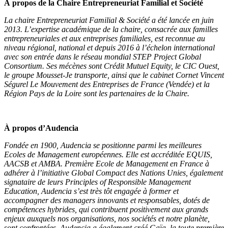
À propos de la Chaire Entrepreneuriat Familial et Société
La chaire Entrepreneuriat Familial & Société a été lancée en juin
2013. L’expertise académique de la chaire, consacrée aux familles
entrepreneuriales et aux entreprises familiales, est reconnue au
niveau régional, national et depuis 2016 à l’échelon international
avec son entrée dans le réseau mondial STEP Project Global
Consortium. Ses mécènes sont Crédit Mutuel Equity, le CIC Ouest,
le groupe Mousset-Je transporte, ainsi que le cabinet Cornet Vincent
Ségurel Le Mouvement des Entreprises de France (Vendée) et la
Région Pays de la Loire sont les partenaires de la Chaire.
À propos d’Audencia
Fondée en 1900, Audencia se positionne parmi les meilleures
Ecoles de Management européennes. Elle est accréditée EQUIS,
AACSB et AMBA. Première Ecole de Management en France à
adhérer à l’initiative Global Compact des Nations Unies, également
signataire de leurs Principles of Responsible Management
Education, Audencia s’est très tôt engagée à former et
accompagner des managers innovants et responsables, dotés de
compétences hybrides, qui contribuent positivement aux grands
enjeux auxquels nos organisations, nos sociétés et notre planète,
sont confrontées. Audencia a également créé Gaïa, la toute première