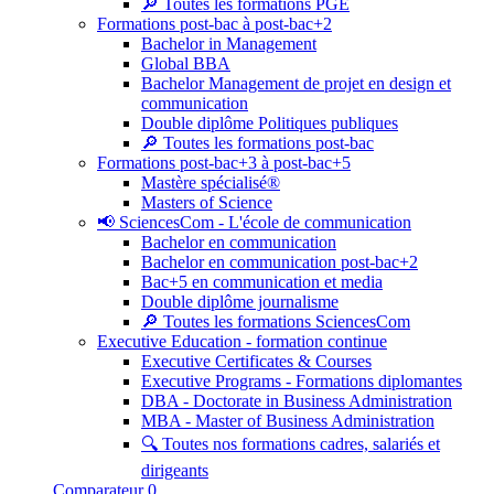
🔎 Toutes les formations PGE
Formations post-bac à post-bac+2
Bachelor in Management
Global BBA
Bachelor Management de projet en design et
communication
Double diplôme Politiques publiques
🔎 Toutes les formations post-bac
Formations post-bac+3 à post-bac+5
Mastère spécialisé®
Masters of Science
📢 SciencesCom - L'école de communication
Bachelor en communication
Bachelor en communication post-bac+2
Bac+5 en communication et media
Double diplôme journalisme
🔎 Toutes les formations SciencesCom
Executive Education - formation continue
Executive Certificates & Courses
Executive Programs - Formations diplomantes
DBA - Doctorate in Business Administration
MBA - Master of Business Administration
🔍 Toutes nos formations cadres, salariés et
dirigeants
Comparateur
0