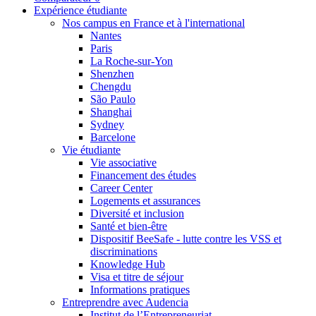
Expérience étudiante
Nos campus en France et à l'international
Nantes
Paris
La Roche-sur-Yon
Shenzhen
Chengdu
São Paulo
Shanghai
Sydney
Barcelone
Vie étudiante
Vie associative
Financement des études
Career Center
Logements et assurances
Diversité et inclusion
Santé et bien-être
Dispositif BeeSafe - lutte contre les VSS et
discriminations
Knowledge Hub
Visa et titre de séjour
Informations pratiques
Entreprendre avec Audencia
Institut de l’Entrepreneuriat