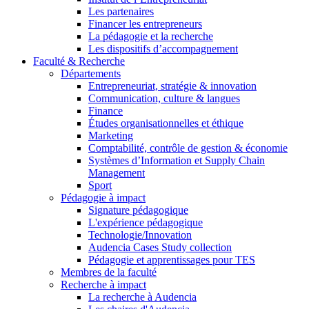
Les partenaires
Financer les entrepreneurs
La pédagogie et la recherche
Les dispositifs d’accompagnement
Faculté & Recherche
Départements
Entrepreneuriat, stratégie & innovation
Communication, culture & langues
Finance
Études organisationnelles et éthique
Marketing
Comptabilité, contrôle de gestion & économie
Systèmes d’Information et Supply Chain
Management
Sport
Pédagogie à impact
Signature pédagogique
L'expérience pédagogique
Technologie/Innovation
Audencia Cases Study collection
Pédagogie et apprentissages pour TES
Membres de la faculté
Recherche à impact
La recherche à Audencia