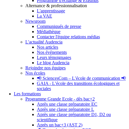
Programme d'échange & Erasmus
Alternance & professionnalisation
L'apprentissage
La VAE
Newsroom
Communiqués de presse
Médiathèque
Contacter l'équipe relations médias
L'actualité Audencia
Nos articles
Nos événements
Leurs témoignages
Le blog Audencia
Rejoindre nos équipes
Nos écoles
📢 SciencesCom – L’école de communication 📢
GAIA - L’école des transitions écologiques et
sociales
Les formations
Programme Grande Ecole - dès bac+2
Après une classe préparatoire EC
Après une classe préparatoire L
Après une classe préparatoire D1, D2 ou
scientifique
Après un bac+3 (AST 2)