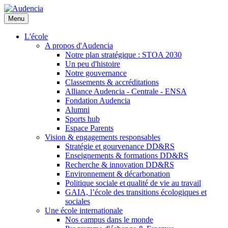
Aller
au
Menu
contenu
principal
L'école
A propos d'Audencia
Notre plan stratégique : STOA 2030
Un peu d'histoire
Notre gouvernance
Classements & accréditations
Alliance Audencia - Centrale - ENSA
Fondation Audencia
Alumni
Sports hub
Espace Parents
Vision & engagements responsables
Stratégie et gourvenance DD&RS
Enseignements & formations DD&RS
Recherche & innovation DD&RS
Environnement & décarbonation
Politique sociale et qualité de vie au travail
GAIA, l’école des transitions écologiques et
sociales
Une école internationale
Nos campus dans le monde