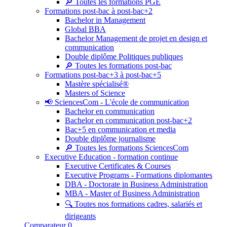
🔎 Toutes les formations PGE
Formations post-bac à post-bac+2
Bachelor in Management
Global BBA
Bachelor Management de projet en design et
communication
Double diplôme Politiques publiques
🔎 Toutes les formations post-bac
Formations post-bac+3 à post-bac+5
Mastère spécialisé®
Masters of Science
📢 SciencesCom - L'école de communication
Bachelor en communication
Bachelor en communication post-bac+2
Bac+5 en communication et media
Double diplôme journalisme
🔎 Toutes les formations SciencesCom
Executive Education - formation continue
Executive Certificates & Courses
Executive Programs - Formations diplomantes
DBA - Doctorate in Business Administration
MBA - Master of Business Administration
🔍 Toutes nos formations cadres, salariés et
dirigeants
Comparateur
0