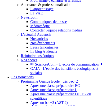
Programme d'échange & Erasmus
Alternance & professionnalisation
L'apprentissage
La VAE
Newsroom
Communiqués de presse
Médiathèque
Contacter l'équipe relations médias
L'actualité Audencia
Nos articles
Nos événements
Leurs témoignages
Le blog Audencia
Rejoindre nos équipes
Nos écoles
📢 SciencesCom – L’école de communication 📢
GAIA - L’école des transitions écologiques et
sociales
Les formations
Programme Grande Ecole - dès bac+2
Après une classe préparatoire EC
Après une classe préparatoire L
Après une classe préparatoire D1, D2 ou
scientifique
Après un bac+3 (AST 2)