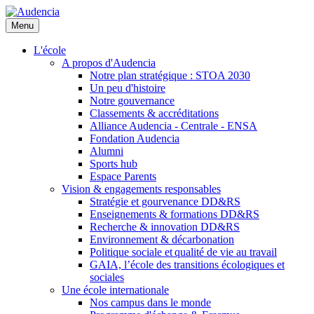
Aller
au
Menu
contenu
principal
L'école
A propos d'Audencia
Notre plan stratégique : STOA 2030
Un peu d'histoire
Notre gouvernance
Classements & accréditations
Alliance Audencia - Centrale - ENSA
Fondation Audencia
Alumni
Sports hub
Espace Parents
Vision & engagements responsables
Stratégie et gourvenance DD&RS
Enseignements & formations DD&RS
Recherche & innovation DD&RS
Environnement & décarbonation
Politique sociale et qualité de vie au travail
GAIA, l’école des transitions écologiques et
sociales
Une école internationale
Nos campus dans le monde