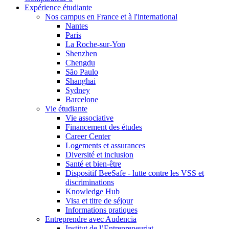
Expérience étudiante
Nos campus en France et à l'international
Nantes
Paris
La Roche-sur-Yon
Shenzhen
Chengdu
São Paulo
Shanghai
Sydney
Barcelone
Vie étudiante
Vie associative
Financement des études
Career Center
Logements et assurances
Diversité et inclusion
Santé et bien-être
Dispositif BeeSafe - lutte contre les VSS et
discriminations
Knowledge Hub
Visa et titre de séjour
Informations pratiques
Entreprendre avec Audencia
Institut de l’Entrepreneuriat