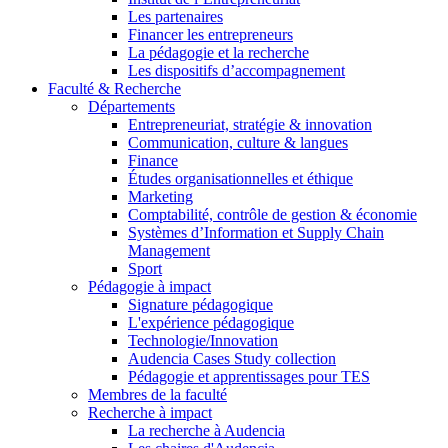
Les partenaires
Financer les entrepreneurs
La pédagogie et la recherche
Les dispositifs d’accompagnement
Faculté & Recherche
Départements
Entrepreneuriat, stratégie & innovation
Communication, culture & langues
Finance
Études organisationnelles et éthique
Marketing
Comptabilité, contrôle de gestion & économie
Systèmes d’Information et Supply Chain
Management
Sport
Pédagogie à impact
Signature pédagogique
L'expérience pédagogique
Technologie/Innovation
Audencia Cases Study collection
Pédagogie et apprentissages pour TES
Membres de la faculté
Recherche à impact
La recherche à Audencia