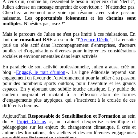
À ceux qui, comme lui, ressentent le besoin impérieux d'un ‘déclic’,
Julien adresse un message empreint de conviction : "N'attendez pas.
Cherchez activement une voie qui résonne avec votre passion
naissante. Les
opportunités foisonnent
et les
chemins sont
multiples.
N'hésitez pas, osez !"
Mais le parcours de Julien ne s'est pas limité à ces réalisations. En
tant que
consultant RSE
au sein de "l'
Agence Déclic
", il a ensuite
joué un rôle actif dans l'accompagnement d'entreprises, d'acteurs
publics et d'organisations diverses pour intégrer les considérations
sociales et environnementales dans leurs activités.
En parallèle de son activité professionnelle, Julien a aussi créé un
blog «
Engagé, le trait d’union
». La ligne éditoriale reprend son
engagement en faveur de l’environnement pour la mêler à sa passion
pour des nombreux sports outdoor, pour l’aventure et les grands
espaces. En y ajoutant une subtile touche artistique, il y publie du
contenu inspirant et incitant à la réflexion atour de formes
d’engagements plus atypiques, qui s’inscrivent à la croisée de ces
différents chemins.
Aujourd’hui
Responsable de Sensibilisation et Formation
au sein
du «
Projet Celsius
», un cabinet d'expertise scientifique et
pédagogique sur les enjeux du changement climatique, il crée et
anime des formations, des ateliers et des conférences engageantes