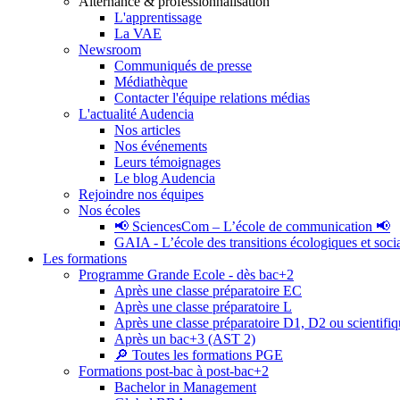
Alternance & professionnalisation
L'apprentissage
La VAE
Newsroom
Communiqués de presse
Médiathèque
Contacter l'équipe relations médias
L'actualité Audencia
Nos articles
Nos événements
Leurs témoignages
Le blog Audencia
Rejoindre nos équipes
Nos écoles
📢 SciencesCom – L’école de communication 📢
GAIA - L’école des transitions écologiques et soci
Les formations
Programme Grande Ecole - dès bac+2
Après une classe préparatoire EC
Après une classe préparatoire L
Après une classe préparatoire D1, D2 ou scientifi
Après un bac+3 (AST 2)
🔎 Toutes les formations PGE
Formations post-bac à post-bac+2
Bachelor in Management