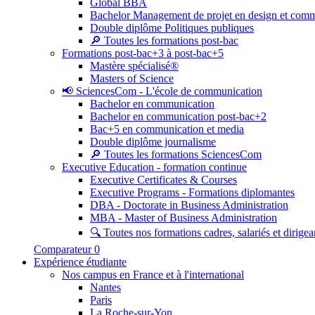
Global BBA
Bachelor Management de projet en design et com
Double diplôme Politiques publiques
🔎 Toutes les formations post-bac
Formations post-bac+3 à post-bac+5
Mastère spécialisé®
Masters of Science
📢 SciencesCom - L'école de communication
Bachelor en communication
Bachelor en communication post-bac+2
Bac+5 en communication et media
Double diplôme journalisme
🔎 Toutes les formations SciencesCom
Executive Education - formation continue
Executive Certificates & Courses
Executive Programs - Formations diplomantes
DBA - Doctorate in Business Administration
MBA - Master of Business Administration
🔍 Toutes nos formations cadres, salariés et dirigea
Comparateur
0
Expérience étudiante
Nos campus en France et à l'international
Nantes
Paris
La Roche-sur-Yon