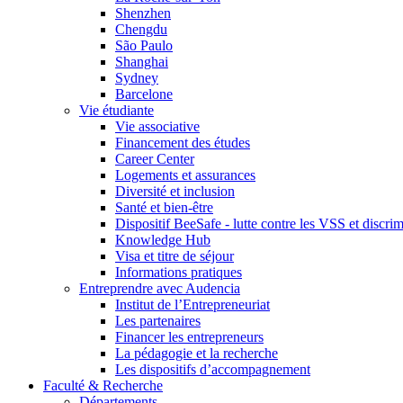
Shenzhen
Chengdu
São Paulo
Shanghai
Sydney
Barcelone
Vie étudiante
Vie associative
Financement des études
Career Center
Logements et assurances
Diversité et inclusion
Santé et bien-être
Dispositif BeeSafe - lutte contre les VSS et discri
Knowledge Hub
Visa et titre de séjour
Informations pratiques
Entreprendre avec Audencia
Institut de l’Entrepreneuriat
Les partenaires
Financer les entrepreneurs
La pédagogie et la recherche
Les dispositifs d’accompagnement
Faculté & Recherche
Départements