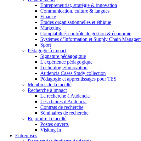
Entrepreneuriat, stratégie & innovation
Communication, culture & langues
Finance
Études organisationnelles et éthique
Marketing
Comptabilité, contrôle de gestion & économie
Systèmes d’Information et Supply Chain Manage
Sport
Pédagogie à impact
Signature pédagogique
L'expérience pédagogique
Technologie/Innovation
Audencia Cases Study collection
Pédagogie et apprentissages pour TES
Membres de la faculté
Recherche à impact
La recherche à Audencia
Les chaires d'Audencia
Contrats de recherche
Séminaires de recherche
Rejoindre la faculté
Postes ouverts
Visiting In
Entreprises