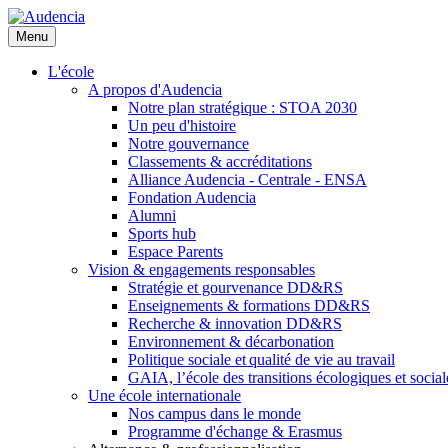
Aller
au
Menu
contenu
principal
L'école
A propos d'Audencia
Notre plan stratégique : STOA 2030
Un peu d'histoire
Notre gouvernance
Classements & accréditations
Alliance Audencia - Centrale - ENSA
Fondation Audencia
Alumni
Sports hub
Espace Parents
Vision & engagements responsables
Stratégie et gourvenance DD&RS
Enseignements & formations DD&RS
Recherche & innovation DD&RS
Environnement & décarbonation
Politique sociale et qualité de vie au travail
GAIA, l’école des transitions écologiques et social
Une école internationale
Nos campus dans le monde
Programme d'échange & Erasmus