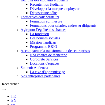
Recruter des étudiants Audencia
Recruter nos étudiants
Développer la marque employeur
Déposer une offre
Former vos collaborateurs
Formation sur mesure
Formations pour salariés, cadres & dirigeants
Agir pour l’égalité des chances
La fondation
Les bourses sociales
Mission handicap
Programme BRIO
Accompagner la transformation des entreprises
Nos chaires de recherche
Corporate Services
Locations d'espaces
Soutenir Audencia
La taxe d’apprentissage
Nos entreprises partenaires
Rechercher
FR
EN
cn