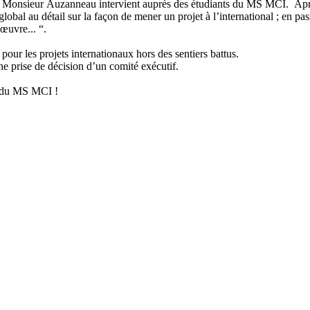
e Monsieur Auzanneau intervient auprès des étudiants du MS MCI. Après a
global au détail sur la façon de mener un projet à l’international ; en pas
 œuvre... “.
 pour les projets internationaux hors des sentiers battus.
une prise de décision d’un comité exécutif.
ts du MS MCI !