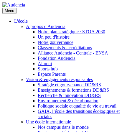
Aller
au
Menu
contenu
principal
L'école
A propos d'Audencia
Notre plan stratégique : STOA 2030
Un peu d'histoire
Notre gouvernance
Classements & accréditations
Alliance Audencia - Centrale - ENSA
Fondation Audencia
Alumni
Sports hub
Espace Parents
Vision & engagements responsables
Stratégie et gourvenance DD&RS
Enseignements & formations DD&RS
Recherche & innovation DD&RS
Environnement & décarbonation
Politique sociale et qualité de vie au travail
GAIA, l’école des transitions écologiques et
sociales
Une école internationale
Nos campus dans le monde