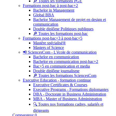
🔎 Toutes les formations PGE
Formations post-bac à post-bac+2
Bachelor in Management
Global BBA
Bachelor Management de projet en design et
communication
Double diplôme Politiques publiques
🔎 Toutes les formations post-bac
Formations post-bac+3 à post-bac+5
Mastère spécialisé®
Masters of Science
📢 SciencesCom - L'école de communication
Bachelor en communication
Bachelor en communication post-bac+2
Bac+5 en communication et media
Double diplôme journalisme
🔎 Toutes les formations SciencesCom
Executive Education - formation continue
Executive Certificates & Courses
Executive Programs - Formations diplomantes
DBA - Doctorate in Business Administration
MBA - Master of Business Administration
🔍 Toutes nos formations cadres, salariés et
dirigeants
Comparateur
0