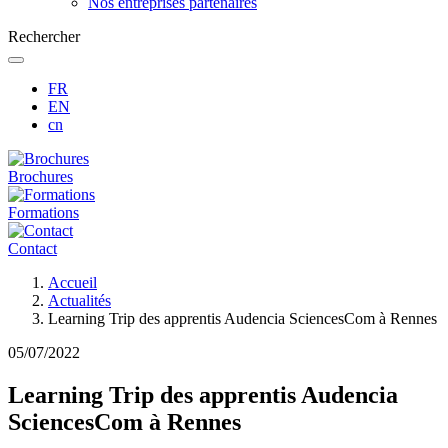
Nos entreprises partenaires
Rechercher
FR
EN
cn
Brochures
Formations
Contact
Fil
Accueil
d'Ariane
Actualités
Learning Trip des apprentis Audencia SciencesCom à Rennes
05/07/2022
Learning Trip des apprentis Audencia
SciencesCom à Rennes