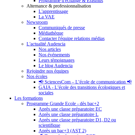
Programme d'échange & Erasmus
Alternance & professionnalisation
L'apprentissage
La VAE
Newsroom
Communiqués de presse
Médiathèque
Contacter l'équipe relations médias
L'actualité Audencia
Nos articles
Nos événements
Leurs témoignages
Le blog Audencia
Rejoindre nos équipes
Nos écoles
📢 SciencesCom – L’école de communication 📢
GAIA - L’école des transitions écologiques et
sociales
Les formations
Programme Grande Ecole - dès bac+2
Après une classe préparatoire EC
Après une classe préparatoire L
Après une classe préparatoire D1, D2 ou
scientifique
Après un bac+3 (AST 2)