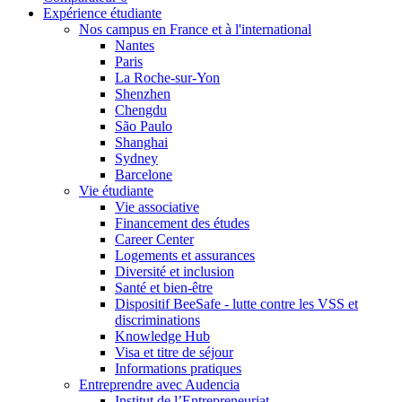
Expérience étudiante
Nos campus en France et à l'international
Nantes
Paris
La Roche-sur-Yon
Shenzhen
Chengdu
São Paulo
Shanghai
Sydney
Barcelone
Vie étudiante
Vie associative
Financement des études
Career Center
Logements et assurances
Diversité et inclusion
Santé et bien-être
Dispositif BeeSafe - lutte contre les VSS et
discriminations
Knowledge Hub
Visa et titre de séjour
Informations pratiques
Entreprendre avec Audencia
Institut de l’Entrepreneuriat