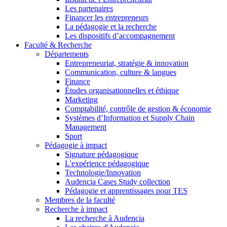
Les partenaires
Financer les entrepreneurs
La pédagogie et la recherche
Les dispositifs d’accompagnement
Faculté & Recherche
Départements
Entrepreneuriat, stratégie & innovation
Communication, culture & langues
Finance
Études organisationnelles et éthique
Marketing
Comptabilité, contrôle de gestion & économie
Systèmes d’Information et Supply Chain
Management
Sport
Pédagogie à impact
Signature pédagogique
L'expérience pédagogique
Technologie/Innovation
Audencia Cases Study collection
Pédagogie et apprentissages pour TES
Membres de la faculté
Recherche à impact
La recherche à Audencia