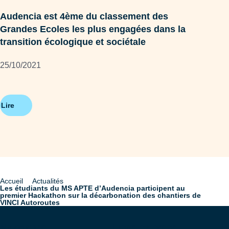
RS
Audencia est 4ème du classement des
Grandes Ecoles les plus engagées dans la
BRI
transition écologique et sociétale
08/
25/10/2021
Lire
Lire
Accueil
Actualités
Fil
Les étudiants du MS APTE d’Audencia participent au
premier Hackathon sur la décarbonation des chantiers de
d'Ariane
VINCI Autoroutes
Navigation
Liens externes