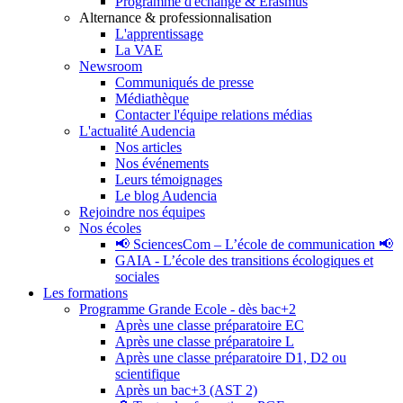
Programme d'échange & Erasmus
Alternance & professionnalisation
L'apprentissage
La VAE
Newsroom
Communiqués de presse
Médiathèque
Contacter l'équipe relations médias
L'actualité Audencia
Nos articles
Nos événements
Leurs témoignages
Le blog Audencia
Rejoindre nos équipes
Nos écoles
📢 SciencesCom – L’école de communication 📢
GAIA - L’école des transitions écologiques et
sociales
Les formations
Programme Grande Ecole - dès bac+2
Après une classe préparatoire EC
Après une classe préparatoire L
Après une classe préparatoire D1, D2 ou
scientifique
Après un bac+3 (AST 2)