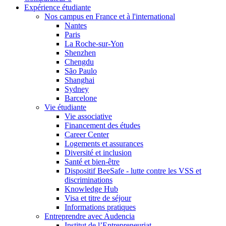
Expérience étudiante
Nos campus en France et à l'international
Nantes
Paris
La Roche-sur-Yon
Shenzhen
Chengdu
São Paulo
Shanghai
Sydney
Barcelone
Vie étudiante
Vie associative
Financement des études
Career Center
Logements et assurances
Diversité et inclusion
Santé et bien-être
Dispositif BeeSafe - lutte contre les VSS et
discriminations
Knowledge Hub
Visa et titre de séjour
Informations pratiques
Entreprendre avec Audencia
Institut de l’Entrepreneuriat