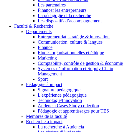
Les partenaires
Financer les entrepreneurs
La pédagogie et la recherche
Les dispositifs d’accompagnement
Faculté & Recherche
Départements
Entrepreneuriat, stratégie & innovation
Communication, culture & langues
Finance
Études organisationnelles et éthique
Marketing
Comptabilité, contrôle de gestion & économie
Systèmes d’Information et Supply Chain
Management
Sport
Pédagogie à impact
Signature pédagogique
L'expérience pédagogique
Technologie/Innovation
Audencia Cases Study collection
Pédagogie et apprentissages pour TES
Membres de la faculté
Recherche à impact
La recherche à Audencia