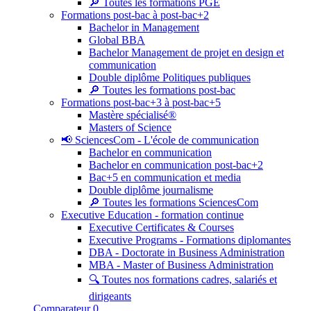
🔎 Toutes les formations PGE
Formations post-bac à post-bac+2
Bachelor in Management
Global BBA
Bachelor Management de projet en design et
communication
Double diplôme Politiques publiques
🔎 Toutes les formations post-bac
Formations post-bac+3 à post-bac+5
Mastère spécialisé®
Masters of Science
📢 SciencesCom - L'école de communication
Bachelor en communication
Bachelor en communication post-bac+2
Bac+5 en communication et media
Double diplôme journalisme
🔎 Toutes les formations SciencesCom
Executive Education - formation continue
Executive Certificates & Courses
Executive Programs - Formations diplomantes
DBA - Doctorate in Business Administration
MBA - Master of Business Administration
🔍 Toutes nos formations cadres, salariés et
dirigeants
Comparateur
0