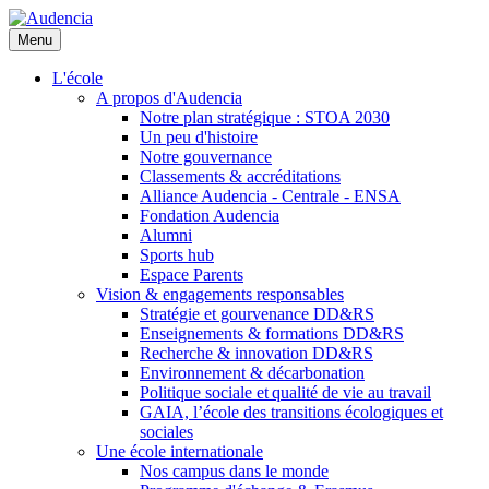
Aller
au
Menu
contenu
principal
L'école
A propos d'Audencia
Notre plan stratégique : STOA 2030
Un peu d'histoire
Notre gouvernance
Classements & accréditations
Alliance Audencia - Centrale - ENSA
Fondation Audencia
Alumni
Sports hub
Espace Parents
Vision & engagements responsables
Stratégie et gourvenance DD&RS
Enseignements & formations DD&RS
Recherche & innovation DD&RS
Environnement & décarbonation
Politique sociale et qualité de vie au travail
GAIA, l’école des transitions écologiques et
sociales
Une école internationale
Nos campus dans le monde