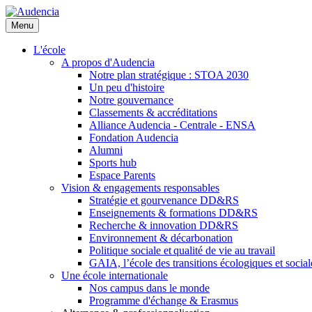
Aller
au
Menu
contenu
principal
L'école
A propos d'Audencia
Notre plan stratégique : STOA 2030
Un peu d'histoire
Notre gouvernance
Classements & accréditations
Alliance Audencia - Centrale - ENSA
Fondation Audencia
Alumni
Sports hub
Espace Parents
Vision & engagements responsables
Stratégie et gourvenance DD&RS
Enseignements & formations DD&RS
Recherche & innovation DD&RS
Environnement & décarbonation
Politique sociale et qualité de vie au travail
GAIA, l’école des transitions écologiques et social
Une école internationale
Nos campus dans le monde
Programme d'échange & Erasmus