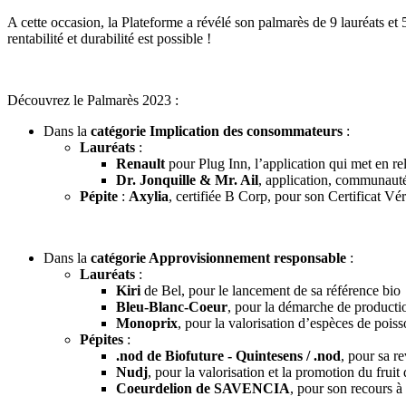
A cette occasion, la Plateforme a révélé son palmarès de 9 lauréats et 5
rentabilité et durabilité est possible !
Découvrez le Palmarès 2023 :
Dans la
catégorie Implication des consommateurs
:
Lauréats
:
Renault
pour Plug Inn, l’application qui met en rel
Dr. Jonquille & Mr. Ail
, application, communauté
Pépite
:
Axylia
, certifiée B Corp, pour son Certificat Vér
Dans la
catégorie Approvisionnement responsable
:
Lauréats
:
Kiri
de Bel, pour le lancement de sa référence bio
Bleu-Blanc-Coeur
, pour la démarche de producti
Monoprix
, pour la valorisation d’espèces de pois
Pépites
:
.nod de Biofuture - Quintesens / .nod
, pour sa r
Nudj
, pour la valorisation et la promotion du frui
Coeurdelion de SAVENCIA
, pour son recours à