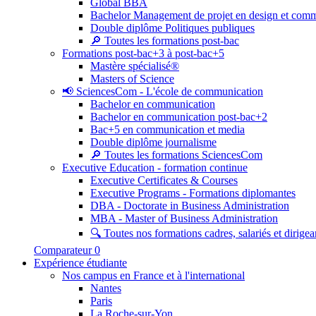
Global BBA
Bachelor Management de projet en design et com
Double diplôme Politiques publiques
🔎 Toutes les formations post-bac
Formations post-bac+3 à post-bac+5
Mastère spécialisé®
Masters of Science
📢 SciencesCom - L'école de communication
Bachelor en communication
Bachelor en communication post-bac+2
Bac+5 en communication et media
Double diplôme journalisme
🔎 Toutes les formations SciencesCom
Executive Education - formation continue
Executive Certificates & Courses
Executive Programs - Formations diplomantes
DBA - Doctorate in Business Administration
MBA - Master of Business Administration
🔍 Toutes nos formations cadres, salariés et dirigea
Comparateur
0
Expérience étudiante
Nos campus en France et à l'international
Nantes
Paris
La Roche-sur-Yon