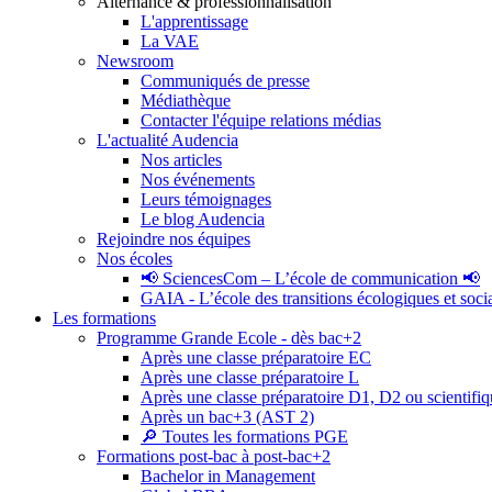
Alternance & professionnalisation
L'apprentissage
La VAE
Newsroom
Communiqués de presse
Médiathèque
Contacter l'équipe relations médias
L'actualité Audencia
Nos articles
Nos événements
Leurs témoignages
Le blog Audencia
Rejoindre nos équipes
Nos écoles
📢 SciencesCom – L’école de communication 📢
GAIA - L’école des transitions écologiques et soci
Les formations
Programme Grande Ecole - dès bac+2
Après une classe préparatoire EC
Après une classe préparatoire L
Après une classe préparatoire D1, D2 ou scientifi
Après un bac+3 (AST 2)
🔎 Toutes les formations PGE
Formations post-bac à post-bac+2
Bachelor in Management