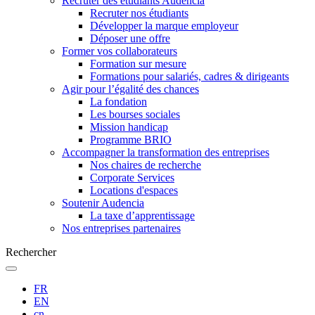
Recruter des étudiants Audencia
Recruter nos étudiants
Développer la marque employeur
Déposer une offre
Former vos collaborateurs
Formation sur mesure
Formations pour salariés, cadres & dirigeants
Agir pour l’égalité des chances
La fondation
Les bourses sociales
Mission handicap
Programme BRIO
Accompagner la transformation des entreprises
Nos chaires de recherche
Corporate Services
Locations d'espaces
Soutenir Audencia
La taxe d’apprentissage
Nos entreprises partenaires
Rechercher
FR
EN
cn