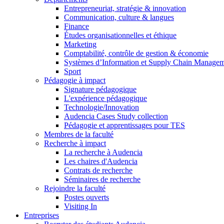
Entrepreneuriat, stratégie & innovation
Communication, culture & langues
Finance
Études organisationnelles et éthique
Marketing
Comptabilité, contrôle de gestion & économie
Systèmes d’Information et Supply Chain Manage
Sport
Pédagogie à impact
Signature pédagogique
L'expérience pédagogique
Technologie/Innovation
Audencia Cases Study collection
Pédagogie et apprentissages pour TES
Membres de la faculté
Recherche à impact
La recherche à Audencia
Les chaires d'Audencia
Contrats de recherche
Séminaires de recherche
Rejoindre la faculté
Postes ouverts
Visiting In
Entreprises