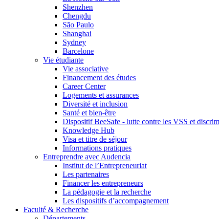
Shenzhen
Chengdu
São Paulo
Shanghai
Sydney
Barcelone
Vie étudiante
Vie associative
Financement des études
Career Center
Logements et assurances
Diversité et inclusion
Santé et bien-être
Dispositif BeeSafe - lutte contre les VSS et discri
Knowledge Hub
Visa et titre de séjour
Informations pratiques
Entreprendre avec Audencia
Institut de l’Entrepreneuriat
Les partenaires
Financer les entrepreneurs
La pédagogie et la recherche
Les dispositifs d’accompagnement
Faculté & Recherche
Départements