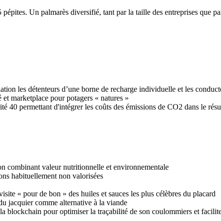
 pépites. Un palmarès diversifié, tant par la taille des entreprises que p
ation les détenteurs d’une borne de recharge individuelle et les conduct
 et marketplace pour potagers « natures »
ité 40 permettant d'intégrer les coûts des émissions de CO2 dans le résul
on combinant valeur nutritionnelle et environnementale
sons habituellement non valorisées
evisite « pour de bon » des huiles et sauces les plus célèbres du placard
t du jacquier comme alternative à la viande
 la blockchain pour optimiser la traçabilité de son coulommiers et facili