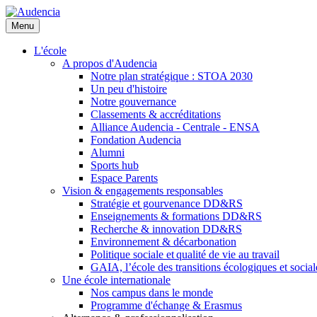
Aller
au
Menu
contenu
principal
L'école
A propos d'Audencia
Notre plan stratégique : STOA 2030
Un peu d'histoire
Notre gouvernance
Classements & accréditations
Alliance Audencia - Centrale - ENSA
Fondation Audencia
Alumni
Sports hub
Espace Parents
Vision & engagements responsables
Stratégie et gourvenance DD&RS
Enseignements & formations DD&RS
Recherche & innovation DD&RS
Environnement & décarbonation
Politique sociale et qualité de vie au travail
GAIA, l’école des transitions écologiques et social
Une école internationale
Nos campus dans le monde
Programme d'échange & Erasmus