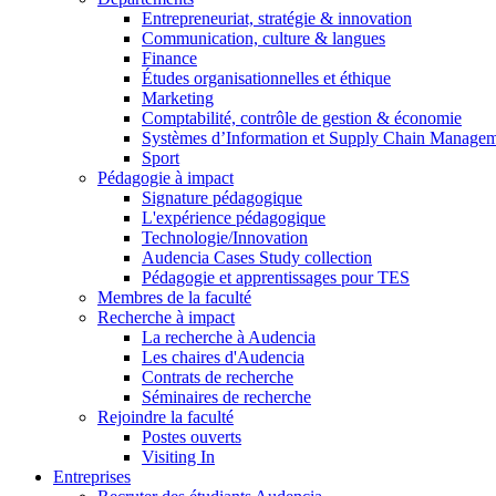
Entrepreneuriat, stratégie & innovation
Communication, culture & langues
Finance
Études organisationnelles et éthique
Marketing
Comptabilité, contrôle de gestion & économie
Systèmes d’Information et Supply Chain Manage
Sport
Pédagogie à impact
Signature pédagogique
L'expérience pédagogique
Technologie/Innovation
Audencia Cases Study collection
Pédagogie et apprentissages pour TES
Membres de la faculté
Recherche à impact
La recherche à Audencia
Les chaires d'Audencia
Contrats de recherche
Séminaires de recherche
Rejoindre la faculté
Postes ouverts
Visiting In
Entreprises