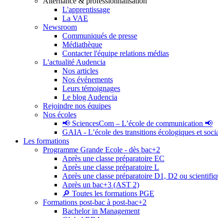
Alternance & professionnalisation
L'apprentissage
La VAE
Newsroom
Communiqués de presse
Médiathèque
Contacter l'équipe relations médias
L'actualité Audencia
Nos articles
Nos événements
Leurs témoignages
Le blog Audencia
Rejoindre nos équipes
Nos écoles
📢 SciencesCom – L’école de communication 📢
GAIA - L’école des transitions écologiques et soci
Les formations
Programme Grande Ecole - dès bac+2
Après une classe préparatoire EC
Après une classe préparatoire L
Après une classe préparatoire D1, D2 ou scientifi
Après un bac+3 (AST 2)
🔎 Toutes les formations PGE
Formations post-bac à post-bac+2
Bachelor in Management