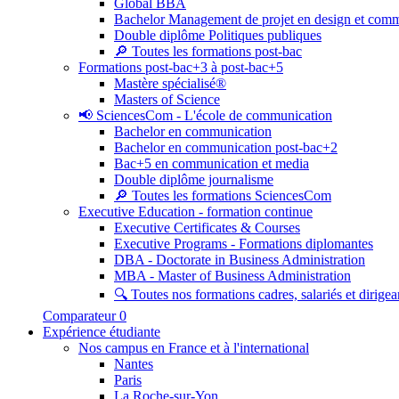
Global BBA
Bachelor Management de projet en design et com
Double diplôme Politiques publiques
🔎 Toutes les formations post-bac
Formations post-bac+3 à post-bac+5
Mastère spécialisé®
Masters of Science
📢 SciencesCom - L'école de communication
Bachelor en communication
Bachelor en communication post-bac+2
Bac+5 en communication et media
Double diplôme journalisme
🔎 Toutes les formations SciencesCom
Executive Education - formation continue
Executive Certificates & Courses
Executive Programs - Formations diplomantes
DBA - Doctorate in Business Administration
MBA - Master of Business Administration
🔍 Toutes nos formations cadres, salariés et dirigea
Comparateur
0
Expérience étudiante
Nos campus en France et à l'international
Nantes
Paris
La Roche-sur-Yon