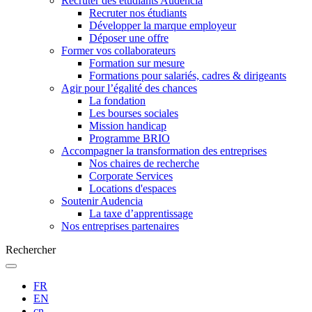
Recruter des étudiants Audencia
Recruter nos étudiants
Développer la marque employeur
Déposer une offre
Former vos collaborateurs
Formation sur mesure
Formations pour salariés, cadres & dirigeants
Agir pour l’égalité des chances
La fondation
Les bourses sociales
Mission handicap
Programme BRIO
Accompagner la transformation des entreprises
Nos chaires de recherche
Corporate Services
Locations d'espaces
Soutenir Audencia
La taxe d’apprentissage
Nos entreprises partenaires
Rechercher
FR
EN
cn