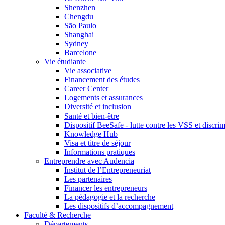
Shenzhen
Chengdu
São Paulo
Shanghai
Sydney
Barcelone
Vie étudiante
Vie associative
Financement des études
Career Center
Logements et assurances
Diversité et inclusion
Santé et bien-être
Dispositif BeeSafe - lutte contre les VSS et discri
Knowledge Hub
Visa et titre de séjour
Informations pratiques
Entreprendre avec Audencia
Institut de l’Entrepreneuriat
Les partenaires
Financer les entrepreneurs
La pédagogie et la recherche
Les dispositifs d’accompagnement
Faculté & Recherche
Départements