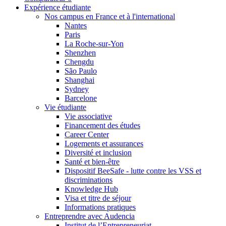
Expérience étudiante
Nos campus en France et à l'international
Nantes
Paris
La Roche-sur-Yon
Shenzhen
Chengdu
São Paulo
Shanghai
Sydney
Barcelone
Vie étudiante
Vie associative
Financement des études
Career Center
Logements et assurances
Diversité et inclusion
Santé et bien-être
Dispositif BeeSafe - lutte contre les VSS et
discriminations
Knowledge Hub
Visa et titre de séjour
Informations pratiques
Entreprendre avec Audencia
Institut de l’Entrepreneuriat