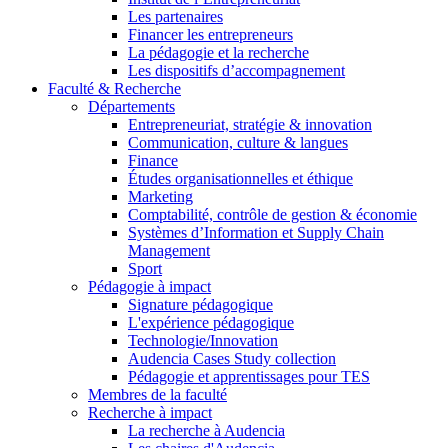
Les partenaires
Financer les entrepreneurs
La pédagogie et la recherche
Les dispositifs d’accompagnement
Faculté & Recherche
Départements
Entrepreneuriat, stratégie & innovation
Communication, culture & langues
Finance
Études organisationnelles et éthique
Marketing
Comptabilité, contrôle de gestion & économie
Systèmes d’Information et Supply Chain
Management
Sport
Pédagogie à impact
Signature pédagogique
L'expérience pédagogique
Technologie/Innovation
Audencia Cases Study collection
Pédagogie et apprentissages pour TES
Membres de la faculté
Recherche à impact
La recherche à Audencia