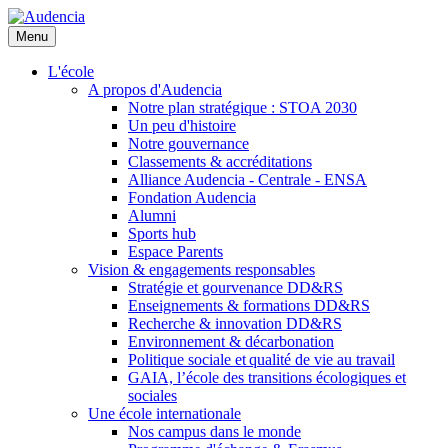
Aller
au
Menu
contenu
principal
L'école
A propos d'Audencia
Notre plan stratégique : STOA 2030
Un peu d'histoire
Notre gouvernance
Classements & accréditations
Alliance Audencia - Centrale - ENSA
Fondation Audencia
Alumni
Sports hub
Espace Parents
Vision & engagements responsables
Stratégie et gourvenance DD&RS
Enseignements & formations DD&RS
Recherche & innovation DD&RS
Environnement & décarbonation
Politique sociale et qualité de vie au travail
GAIA, l’école des transitions écologiques et
sociales
Une école internationale
Nos campus dans le monde