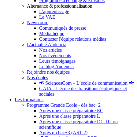
Programme d'échange & Erasmus
Alternance & professionnalisation
L'apprentissage
La VAE
Newsroom
Communiqués de presse
Médiathèque
Contacter l'équipe relations médias
L'actualité Audencia
Nos articles
Nos événements
Leurs témoignages
Le blog Audencia
Rejoindre nos équipes
Nos écoles
📢 SciencesCom – L’école de communication 📢
GAIA - L’école des transitions écologiques et
sociales
Les formations
Programme Grande Ecole - dès bac+2
Après une classe préparatoire EC
Après une classe préparatoire L
Après une classe préparatoire D1, D2 ou
scientifique
Après un bac+3 (AST 2)