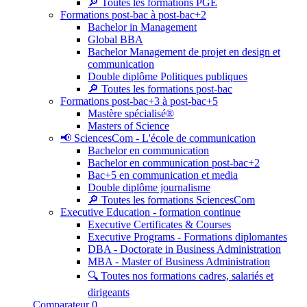
🔎 Toutes les formations PGE
Formations post-bac à post-bac+2
Bachelor in Management
Global BBA
Bachelor Management de projet en design et
communication
Double diplôme Politiques publiques
🔎 Toutes les formations post-bac
Formations post-bac+3 à post-bac+5
Mastère spécialisé®
Masters of Science
📢 SciencesCom - L'école de communication
Bachelor en communication
Bachelor en communication post-bac+2
Bac+5 en communication et media
Double diplôme journalisme
🔎 Toutes les formations SciencesCom
Executive Education - formation continue
Executive Certificates & Courses
Executive Programs - Formations diplomantes
DBA - Doctorate in Business Administration
MBA - Master of Business Administration
🔍 Toutes nos formations cadres, salariés et
dirigeants
Comparateur
0