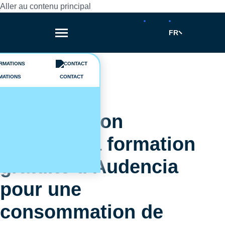
Aller au contenu principal
FR
Fil d'Ariane
Actualités
MATIONS
CONTACT
15/04/2024
Slow Fashion
Training, la formation
gratuite d’Audencia
pour une
consommation de