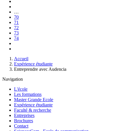
Pagination
Première
page
Page
précédente
…
Page
70
Page
71
Page
72
Page
73
courante
Page
74
Page
suivante
Dernière
page
Fil
Accueil
d'Ariane
Expérience étudiante
Entreprendre avec Audencia
Navigation
L'école
Les formations
Master Grande Ecole
Expérience étudiante
Faculté & recherche
Entreprises
Brochures
Contact