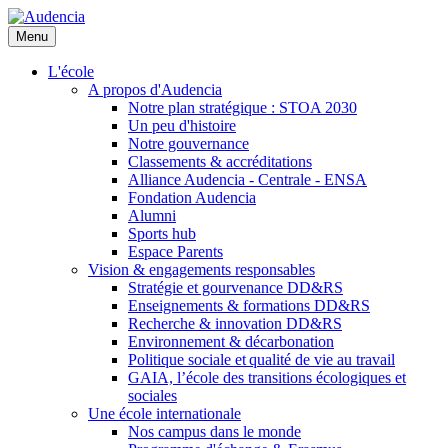
Aller
au
Menu
contenu
principal
L'école
A propos d'Audencia
Notre plan stratégique : STOA 2030
Un peu d'histoire
Notre gouvernance
Classements & accréditations
Alliance Audencia - Centrale - ENSA
Fondation Audencia
Alumni
Sports hub
Espace Parents
Vision & engagements responsables
Stratégie et gourvenance DD&RS
Enseignements & formations DD&RS
Recherche & innovation DD&RS
Environnement & décarbonation
Politique sociale et qualité de vie au travail
GAIA, l’école des transitions écologiques et
sociales
Une école internationale
Nos campus dans le monde