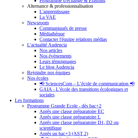
Programme d'échange & Erasmus
Alternance & professionnalisation
L'apprentissage
La VAE
Newsroom
Communiqués de presse
Médiathèque
Contacter l'équipe relations médias
L'actualité Audencia
Nos articles
Nos événements
Leurs témoignages
Le blog Audencia
Rejoindre nos équipes
Nos écoles
📢 SciencesCom – L’école de communication 📢
GAIA - L’école des transitions écologiques et
sociales
Les formations
Programme Grande Ecole - dès bac+2
Après une classe préparatoire EC
Après une classe préparatoire L
Après une classe préparatoire D1, D2 ou
scientifique
Après un bac+3 (AST 2)