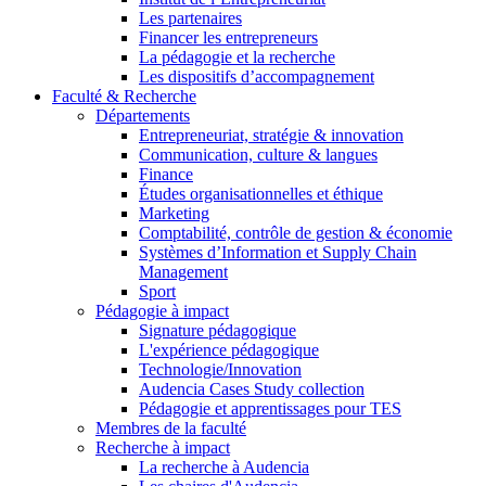
Les partenaires
Financer les entrepreneurs
La pédagogie et la recherche
Les dispositifs d’accompagnement
Faculté & Recherche
Départements
Entrepreneuriat, stratégie & innovation
Communication, culture & langues
Finance
Études organisationnelles et éthique
Marketing
Comptabilité, contrôle de gestion & économie
Systèmes d’Information et Supply Chain
Management
Sport
Pédagogie à impact
Signature pédagogique
L'expérience pédagogique
Technologie/Innovation
Audencia Cases Study collection
Pédagogie et apprentissages pour TES
Membres de la faculté
Recherche à impact
La recherche à Audencia