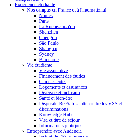
Expérience étudiante
Nos campus en France et à l'international
Nantes
Paris
La Roche-sur-Yon
Shenzhen
Chengdu
São Paulo
Shanghai
Sydney
Barcelone
Vie étudiante
Vie associative
Financement des études
Career Center
Logements et assurances
Diversité et inclusion
Santé et bien-être
Dispositif BeeSafe - lutte contre les VSS et
discriminations
Knowledge Hub
Visa et titre de séjour
Informations pratiques
Entreprendre avec Audencia
Institut de l’Entrepreneuriat