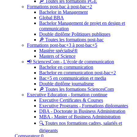
🔎 Toutes les formations PGE
Formations post-bac à post-bac+2
Bachelor in Management
Global BBA
Bachelor Management de projet en design et
communication
Double diplôme Politiques publiques
🔎 Toutes les formations post-bac
Formations post-bac+3 à post-bac+5
Mastère spécialisé®
Masters of Science
📢 SciencesCom - L'école de communication
Bachelor en communication
Bachelor en communication post-bac+2
Bac+5 en communication et media
Double diplôme journalisme
🔎 Toutes les formations SciencesCom
Executive Education - formation continue
Executive Certificates & Courses
Executive Programs - Formations diplomantes
DBA - Doctorate in Business Administration
MBA - Master of Business Administration
🔍 Toutes nos formations cadres, salariés et
dirigeants
Comparateur
0