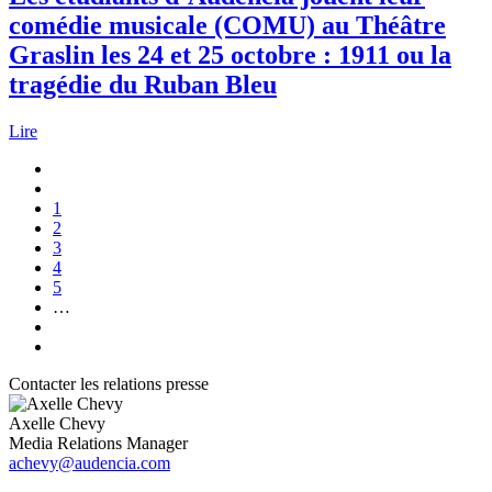
comédie musicale (COMU) au Théâtre
Graslin les 24 et 25 octobre : 1911 ou la
tragédie du Ruban Bleu
Lire
Pagination
Première
page
Page
précédente
Page
1
Page
2
courante
Page
3
Page
4
Page
5
…
Page
suivante
Dernière
page
Contacter les relations presse
Axelle Chevy
Media Relations Manager
achevy@audencia.com