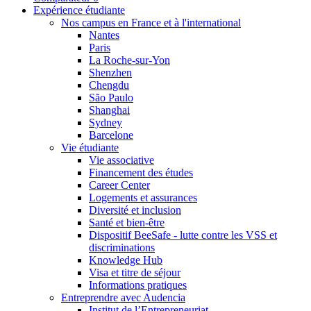
Expérience étudiante
Nos campus en France et à l'international
Nantes
Paris
La Roche-sur-Yon
Shenzhen
Chengdu
São Paulo
Shanghai
Sydney
Barcelone
Vie étudiante
Vie associative
Financement des études
Career Center
Logements et assurances
Diversité et inclusion
Santé et bien-être
Dispositif BeeSafe - lutte contre les VSS et
discriminations
Knowledge Hub
Visa et titre de séjour
Informations pratiques
Entreprendre avec Audencia
Institut de l’Entrepreneuriat