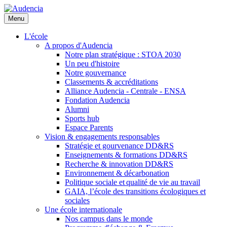
Aller
au
Menu
contenu
principal
L'école
A propos d'Audencia
Notre plan stratégique : STOA 2030
Un peu d'histoire
Notre gouvernance
Classements & accréditations
Alliance Audencia - Centrale - ENSA
Fondation Audencia
Alumni
Sports hub
Espace Parents
Vision & engagements responsables
Stratégie et gourvenance DD&RS
Enseignements & formations DD&RS
Recherche & innovation DD&RS
Environnement & décarbonation
Politique sociale et qualité de vie au travail
GAIA, l’école des transitions écologiques et
sociales
Une école internationale
Nos campus dans le monde