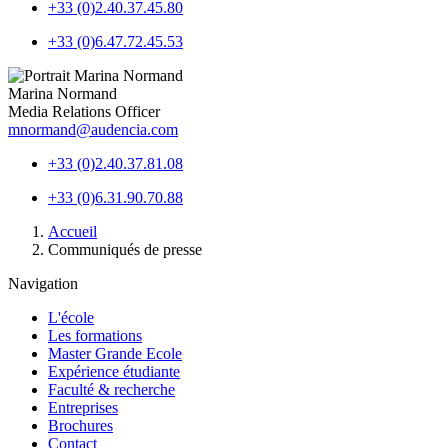
+33 (0)2.40.37.45.80
+33 (0)6.47.72.45.53
Marina Normand
Media Relations Officer
mnormand@audencia.com
+33 (0)2.40.37.81.08
+33 (0)6.31.90.70.88
Fil
Accueil
d'Ariane
Communiqués de presse
Navigation
L'école
Les formations
Master Grande Ecole
Expérience étudiante
Faculté & recherche
Entreprises
Brochures
Contact