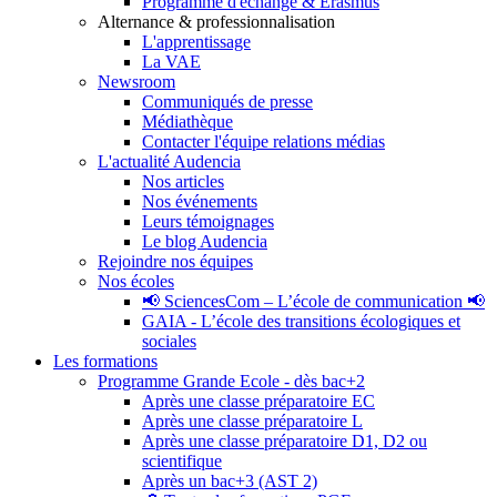
Programme d'échange & Erasmus
Alternance & professionnalisation
L'apprentissage
La VAE
Newsroom
Communiqués de presse
Médiathèque
Contacter l'équipe relations médias
L'actualité Audencia
Nos articles
Nos événements
Leurs témoignages
Le blog Audencia
Rejoindre nos équipes
Nos écoles
📢 SciencesCom – L’école de communication 📢
GAIA - L’école des transitions écologiques et
sociales
Les formations
Programme Grande Ecole - dès bac+2
Après une classe préparatoire EC
Après une classe préparatoire L
Après une classe préparatoire D1, D2 ou
scientifique
Après un bac+3 (AST 2)