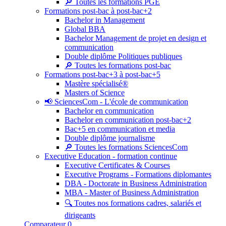
🔎 Toutes les formations PGE
Formations post-bac à post-bac+2
Bachelor in Management
Global BBA
Bachelor Management de projet en design et
communication
Double diplôme Politiques publiques
🔎 Toutes les formations post-bac
Formations post-bac+3 à post-bac+5
Mastère spécialisé®
Masters of Science
📢 SciencesCom - L'école de communication
Bachelor en communication
Bachelor en communication post-bac+2
Bac+5 en communication et media
Double diplôme journalisme
🔎 Toutes les formations SciencesCom
Executive Education - formation continue
Executive Certificates & Courses
Executive Programs - Formations diplomantes
DBA - Doctorate in Business Administration
MBA - Master of Business Administration
🔍 Toutes nos formations cadres, salariés et
dirigeants
Comparateur
0