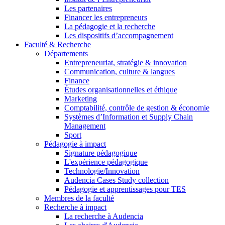
Les partenaires
Financer les entrepreneurs
La pédagogie et la recherche
Les dispositifs d’accompagnement
Faculté & Recherche
Départements
Entrepreneuriat, stratégie & innovation
Communication, culture & langues
Finance
Études organisationnelles et éthique
Marketing
Comptabilité, contrôle de gestion & économie
Systèmes d’Information et Supply Chain
Management
Sport
Pédagogie à impact
Signature pédagogique
L'expérience pédagogique
Technologie/Innovation
Audencia Cases Study collection
Pédagogie et apprentissages pour TES
Membres de la faculté
Recherche à impact
La recherche à Audencia