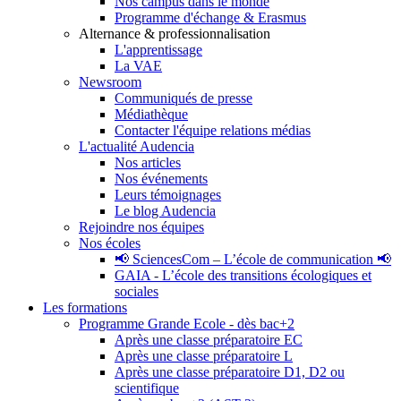
Nos campus dans le monde
Programme d'échange & Erasmus
Alternance & professionnalisation
L'apprentissage
La VAE
Newsroom
Communiqués de presse
Médiathèque
Contacter l'équipe relations médias
L'actualité Audencia
Nos articles
Nos événements
Leurs témoignages
Le blog Audencia
Rejoindre nos équipes
Nos écoles
📢 SciencesCom – L’école de communication 📢
GAIA - L’école des transitions écologiques et
sociales
Les formations
Programme Grande Ecole - dès bac+2
Après une classe préparatoire EC
Après une classe préparatoire L
Après une classe préparatoire D1, D2 ou
scientifique