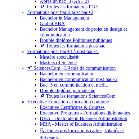
Après un bac+3 (AST 2)
🔎 Toutes les formations PGE
Formations post-bac à post-bac+2
Bachelor in Management
Global BBA
Bachelor Management de projet en design et
communication
Double diplôme Politiques publiques
🔎 Toutes les formations post-bac
Formations post-bac+3 à post-bac+5
Mastère spécialisé®
Masters of Science
📢 SciencesCom - L'école de communication
Bachelor en communication
Bachelor en communication post-bac+2
Bac+5 en communication et media
Double diplôme journalisme
🔎 Toutes les formations SciencesCom
Executive Education - formation continue
Executive Certificates & Courses
Executive Programs - Formations diplomantes
DBA - Doctorate in Business Administration
MBA - Master of Business Administration
🔍 Toutes nos formations cadres, salariés et
dirigeants