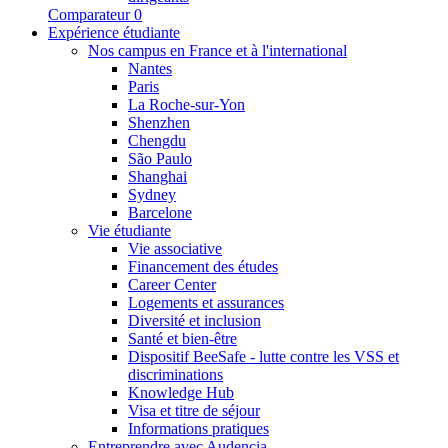
Comparateur
0
Expérience étudiante
Nos campus en France et à l'international
Nantes
Paris
La Roche-sur-Yon
Shenzhen
Chengdu
São Paulo
Shanghai
Sydney
Barcelone
Vie étudiante
Vie associative
Financement des études
Career Center
Logements et assurances
Diversité et inclusion
Santé et bien-être
Dispositif BeeSafe - lutte contre les VSS et
discriminations
Knowledge Hub
Visa et titre de séjour
Informations pratiques
Entreprendre avec Audencia