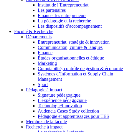
Institut de l’Entrepreneuriat
Les partenaires
Financer les entrepreneurs
La pédagogie et la recherche
Les dispositifs d’accompagnement
Faculté & Recherche
Départements
Entrepreneuriat, stratégie & innovation
Communication, culture & langues
Finance
Études organisationnelles et éthique
Marketing
Comptabilité, contrôle de gestion & économie
Systèmes d’Information et Supply Chain
Management
Sport
Pédagogie à impact
Signature pédagogique
L'expérience pédagogique
Technologie/Innovation
Audencia Cases Study collection
Pédagogie et apprentissages pour TES
Membres de la faculté
Recherche à impact