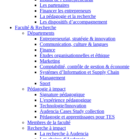
Les partenaires
Financer les entrepreneurs
La pédagogie et la recherche
Les dispositifs d’accompagnement
Faculté & Recherche
Départements
Entrepreneuriat, stratégie & innovation
Communication, culture & langues
Finance
Études organisationnelles et éthique
Marketing
Comptabilité, contrôle de gestion & économie
Systèmes d’Information et Supply Chain
Management
Sport
Pédagogie à impact
Signature pédagogique
L'expérience pédagogique
Technologie/Innovation
Audencia Cases Study collection
Pédagogie et apprentissages pour TES
Membres de la faculté
Recherche à impact
La recherche à Audencia