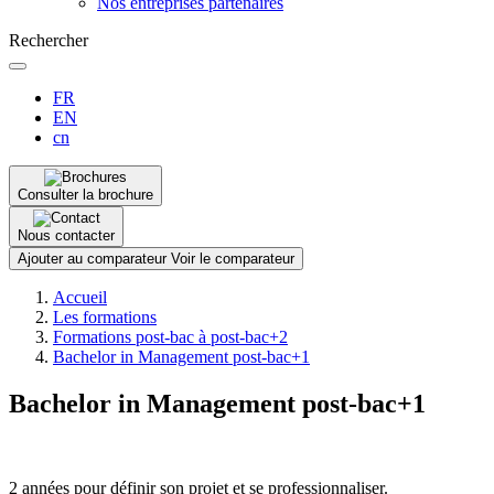
Nos entreprises partenaires
Rechercher
FR
EN
cn
Consulter la brochure
Nous contacter
Ajouter au comparateur
Voir le comparateur
Fil
Accueil
d'Ariane
Les formations
Formations post-bac à post-bac+2
Bachelor in Management post-bac+1
Bachelor in Management post-bac+1
2 années pour définir son projet et se professionnaliser.