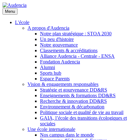
Aller
au
Menu
contenu
principal
L'école
A propos d'Audencia
Notre plan stratégique : STOA 2030
Un peu d'histoire
Notre gouvernance
Classements & accréditations
Alliance Audencia - Centrale - ENSA
Fondation Audencia
Alumni
Sports hub
Espace Parents
Vision & engagements responsables
Stratégie et gourvenance DD&RS
Enseignements & formations DD&RS
Recherche & innovation DD&RS
Environnement & décarbonation
Politique sociale et qualité de vie au travail
GAIA, l’école des transitions écologiques et
sociales
Une école internationale
Nos campus dans le monde