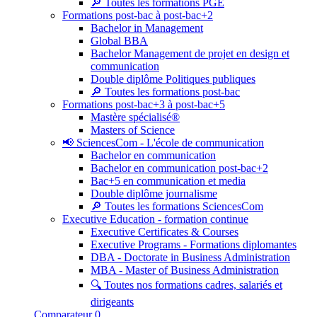
🔎 Toutes les formations PGE
Formations post-bac à post-bac+2
Bachelor in Management
Global BBA
Bachelor Management de projet en design et
communication
Double diplôme Politiques publiques
🔎 Toutes les formations post-bac
Formations post-bac+3 à post-bac+5
Mastère spécialisé®
Masters of Science
📢 SciencesCom - L'école de communication
Bachelor en communication
Bachelor en communication post-bac+2
Bac+5 en communication et media
Double diplôme journalisme
🔎 Toutes les formations SciencesCom
Executive Education - formation continue
Executive Certificates & Courses
Executive Programs - Formations diplomantes
DBA - Doctorate in Business Administration
MBA - Master of Business Administration
🔍 Toutes nos formations cadres, salariés et
dirigeants
Comparateur
0