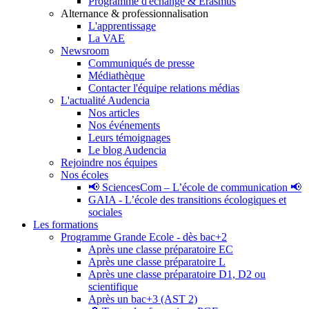
Programme d'échange & Erasmus
Alternance & professionnalisation
L'apprentissage
La VAE
Newsroom
Communiqués de presse
Médiathèque
Contacter l'équipe relations médias
L'actualité Audencia
Nos articles
Nos événements
Leurs témoignages
Le blog Audencia
Rejoindre nos équipes
Nos écoles
📢 SciencesCom – L’école de communication 📢
GAIA - L’école des transitions écologiques et
sociales
Les formations
Programme Grande Ecole - dès bac+2
Après une classe préparatoire EC
Après une classe préparatoire L
Après une classe préparatoire D1, D2 ou
scientifique
Après un bac+3 (AST 2)