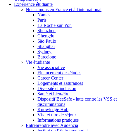
Expérience étudiante
Nos campus en France et à l'international
Nantes
Paris
La Roche-sur-Yon
Shenzhen
Chengdu
São Paulo
Shanghai
Sydney
Barcelone
Vie étudiante
Vie associative
Financement des études
Career Center
Logements et assurances
Diversité et inclusion
Santé et bien-être
Dispositif BeeSafe - lutte contre les VSS et
discriminations
Knowledge Hub
Visa et titre de séjour
Informations pratiques
Entreprendre avec Audencia
Institut de l’Entrepreneuriat