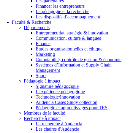
Les partenaires
Financer les entrepreneurs
La pédagogie et la recherche
Les dispositifs d’accompagnement
Faculté & Recherche
Départements
Entrepreneuriat, stratégie & innovation
Communication, culture & langues
Finance
Études organisationnelles et éthique
Marketing
Comptabilité, contrôle de gestion & économie
Systèmes d’Information et Supply Chain
Management
Sport
Pédagogie à impact
Signature pédagogique
L'expérience pédagogique
Technologie/Innovation
Audencia Cases Study collection
Pédagogie et apprentissages pour TES
Membres de la faculté
Recherche à impact
La recherche à Audencia
Les chaires d'Audencia