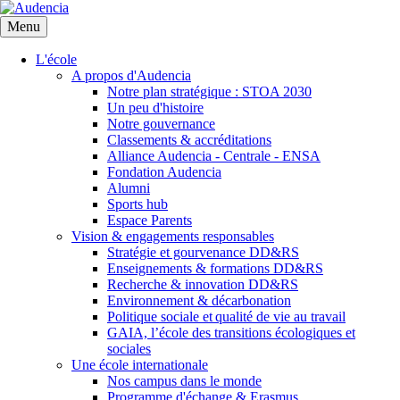
Aller
au
Menu
contenu
principal
L'école
A propos d'Audencia
Notre plan stratégique : STOA 2030
Un peu d'histoire
Notre gouvernance
Classements & accréditations
Alliance Audencia - Centrale - ENSA
Fondation Audencia
Alumni
Sports hub
Espace Parents
Vision & engagements responsables
Stratégie et gourvenance DD&RS
Enseignements & formations DD&RS
Recherche & innovation DD&RS
Environnement & décarbonation
Politique sociale et qualité de vie au travail
GAIA, l’école des transitions écologiques et
sociales
Une école internationale
Nos campus dans le monde
Programme d'échange & Erasmus