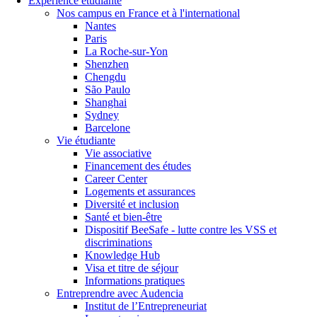
Expérience étudiante
Nos campus en France et à l'international
Nantes
Paris
La Roche-sur-Yon
Shenzhen
Chengdu
São Paulo
Shanghai
Sydney
Barcelone
Vie étudiante
Vie associative
Financement des études
Career Center
Logements et assurances
Diversité et inclusion
Santé et bien-être
Dispositif BeeSafe - lutte contre les VSS et
discriminations
Knowledge Hub
Visa et titre de séjour
Informations pratiques
Entreprendre avec Audencia
Institut de l’Entrepreneuriat