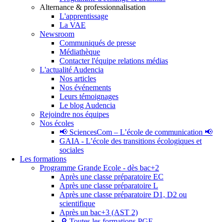
Alternance & professionnalisation
L'apprentissage
La VAE
Newsroom
Communiqués de presse
Médiathèque
Contacter l'équipe relations médias
L'actualité Audencia
Nos articles
Nos événements
Leurs témoignages
Le blog Audencia
Rejoindre nos équipes
Nos écoles
📢 SciencesCom – L’école de communication 📢
GAIA - L’école des transitions écologiques et
sociales
Les formations
Programme Grande Ecole - dès bac+2
Après une classe préparatoire EC
Après une classe préparatoire L
Après une classe préparatoire D1, D2 ou
scientifique
Après un bac+3 (AST 2)
🔎 Toutes les formations PGE