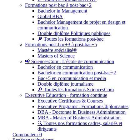
Formations post-bac à post-bac+2
Bachelor in Management
Global BBA
Bachelor Management de projet en design et
communication
Double diplôme Politiques publiques
🔎 Toutes les formations post-bac
Formations post-bac+3 à post-bac+5
Mastère spécialisé®
Masters of Science
📢 SciencesCom - L'école de communication
Bachelor en communication
Bachelor en communication post-bac+2
Bac+5 en communication et media
Double diplôme journalisme
🔎 Toutes les formations SciencesCom
Executive Education - formation continue
Executive Certificates & Courses
Executive Programs - Formations diplomantes
DBA - Doctorate in Business Administration
MBA - Master of Business Administration
🔍 Toutes nos formations cadres, salariés et
dirigeants
Comparateur
0