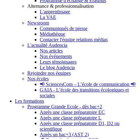
Programme d'échange & Erasmus
Alternance & professionnalisation
L'apprentissage
La VAE
Newsroom
Communiqués de presse
Médiathèque
Contacter l'équipe relations médias
L'actualité Audencia
Nos articles
Nos événements
Leurs témoignages
Le blog Audencia
Rejoindre nos équipes
Nos écoles
📢 SciencesCom – L’école de communication 📢
GAIA - L’école des transitions écologiques et
sociales
Les formations
Programme Grande Ecole - dès bac+2
Après une classe préparatoire EC
Après une classe préparatoire L
Après une classe préparatoire D1, D2 ou
scientifique
Après un bac+3 (AST 2)