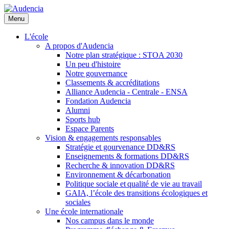
Aller
au
Menu
contenu
principal
L'école
A propos d'Audencia
Notre plan stratégique : STOA 2030
Un peu d'histoire
Notre gouvernance
Classements & accréditations
Alliance Audencia - Centrale - ENSA
Fondation Audencia
Alumni
Sports hub
Espace Parents
Vision & engagements responsables
Stratégie et gourvenance DD&RS
Enseignements & formations DD&RS
Recherche & innovation DD&RS
Environnement & décarbonation
Politique sociale et qualité de vie au travail
GAIA, l’école des transitions écologiques et
sociales
Une école internationale
Nos campus dans le monde