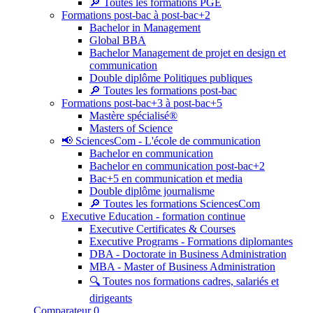
🔎 Toutes les formations PGE
Formations post-bac à post-bac+2
Bachelor in Management
Global BBA
Bachelor Management de projet en design et
communication
Double diplôme Politiques publiques
🔎 Toutes les formations post-bac
Formations post-bac+3 à post-bac+5
Mastère spécialisé®
Masters of Science
📢 SciencesCom - L'école de communication
Bachelor en communication
Bachelor en communication post-bac+2
Bac+5 en communication et media
Double diplôme journalisme
🔎 Toutes les formations SciencesCom
Executive Education - formation continue
Executive Certificates & Courses
Executive Programs - Formations diplomantes
DBA - Doctorate in Business Administration
MBA - Master of Business Administration
🔍 Toutes nos formations cadres, salariés et
dirigeants
Comparateur
0