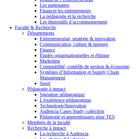
Les partenaires
Financer les entrepreneurs
La pédagogie et la recherche
Les dispositifs d’accompagnement
Faculté & Recherche
Départements
Entrepreneuriat, stratégie & innovation
Communication, culture & langues
Finance
Études organisationnelles et éthique
Marketing
Comptabilité, contrôle de gestion & économie
Systèmes d’Information et Supply Chain
Management
Sport
Pédagogie à impact
Signature pédagogique
L'expérience pédagogique
Technologie/Innovation
Audencia Cases Study collection
Pédagogie et apprentissages pour TES
Membres de la faculté
Recherche à impact
La recherche à Audencia