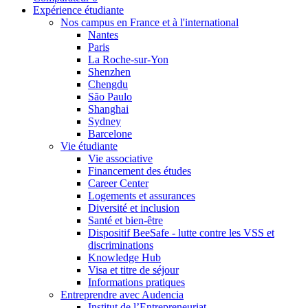
Expérience étudiante
Nos campus en France et à l'international
Nantes
Paris
La Roche-sur-Yon
Shenzhen
Chengdu
São Paulo
Shanghai
Sydney
Barcelone
Vie étudiante
Vie associative
Financement des études
Career Center
Logements et assurances
Diversité et inclusion
Santé et bien-être
Dispositif BeeSafe - lutte contre les VSS et
discriminations
Knowledge Hub
Visa et titre de séjour
Informations pratiques
Entreprendre avec Audencia
Institut de l’Entrepreneuriat