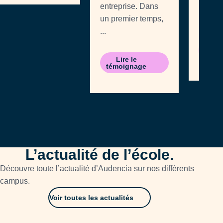
entreprise. Dans
un pro
un premier temps,
non se
...
Li
témo
Lire le
témoignage
L’actualité de l’école.
Découvre toute l’actualité d’Audencia sur nos différents
campus.
Voir toutes les actualités