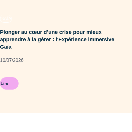
GAÏA
SP
Plonger au cœur d’une crise pour mieux
Une
apprendre à la gérer : l'Expérience immersive
po
Gaïa
21/
10/07/2026
Lire
Lire