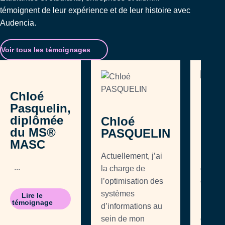
témoignent de leur expérience et de leur histoire avec
Audencia.
Voir tous les témoignages
Chloé
Pasquelin,
diplômée
Chloé
Chl
du MS®
PASQUELIN
PAS
MASC
Actuellement, j’ai
Lorsqu
...
la charge de
dans u
l’optimisation des
étape 
systèmes
parcou
Lire le
témoignage
d’informations au
profess
sein de mon
crucial