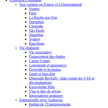
Expérience étudiante
Nos campus en France et à l'international
Nantes
Paris
La Roche-sur-Yon
Shenzhen
Chengdu
São Paulo
Shanghai
Sydney
Barcelone
Vie étudiante
Vie associative
Financement des études
Career Center
Logements et assurances
Diversité et inclusion
Santé et bien-être
Dispositif BeeSafe - lutte contre les VSS et
discriminations
Knowledge Hub
Visa et titre de séjour
Informations pratiques
Entreprendre avec Audencia
Institut de l’Entrepreneuriat