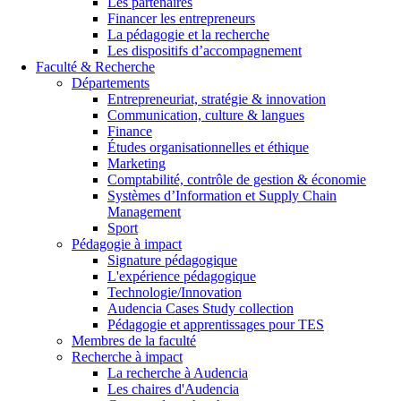
Les partenaires
Financer les entrepreneurs
La pédagogie et la recherche
Les dispositifs d’accompagnement
Faculté & Recherche
Départements
Entrepreneuriat, stratégie & innovation
Communication, culture & langues
Finance
Études organisationnelles et éthique
Marketing
Comptabilité, contrôle de gestion & économie
Systèmes d’Information et Supply Chain
Management
Sport
Pédagogie à impact
Signature pédagogique
L'expérience pédagogique
Technologie/Innovation
Audencia Cases Study collection
Pédagogie et apprentissages pour TES
Membres de la faculté
Recherche à impact
La recherche à Audencia
Les chaires d'Audencia