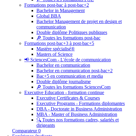
Formations post-bac à post-bac+2
Bachelor in Management
Global BBA
Bachelor Management de projet en design et
communication
Double diplôme Politiques publiques
🔎 Toutes les formations post-bac
Formations post-bac+3 à post-bac+5
Mastère spécialisé®
Masters of Science
📢 SciencesCom - L'école de communication
Bachelor en communication
Bachelor en communication post-bac+2
Bac+5 en communication et media
Double diplôme journalisme
🔎 Toutes les formations SciencesCom
Executive Education - formation continue
Executive Certificates & Courses
Executive Programs - Formations diplomantes
DBA - Doctorate in Business Administration
MBA - Master of Business Administration
🔍 Toutes nos formations cadres, salariés et
dirigeants
Comparateur
0