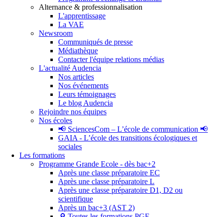
Alternance & professionnalisation
L'apprentissage
La VAE
Newsroom
Communiqués de presse
Médiathèque
Contacter l'équipe relations médias
L'actualité Audencia
Nos articles
Nos événements
Leurs témoignages
Le blog Audencia
Rejoindre nos équipes
Nos écoles
📢 SciencesCom – L’école de communication 📢
GAIA - L’école des transitions écologiques et
sociales
Les formations
Programme Grande Ecole - dès bac+2
Après une classe préparatoire EC
Après une classe préparatoire L
Après une classe préparatoire D1, D2 ou
scientifique
Après un bac+3 (AST 2)
🔎 Toutes les formations PGE