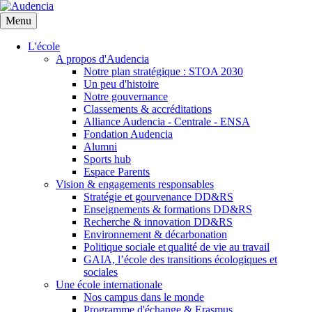
Aller
au
Menu
contenu
principal
L'école
A propos d'Audencia
Notre plan stratégique : STOA 2030
Un peu d'histoire
Notre gouvernance
Classements & accréditations
Alliance Audencia - Centrale - ENSA
Fondation Audencia
Alumni
Sports hub
Espace Parents
Vision & engagements responsables
Stratégie et gourvenance DD&RS
Enseignements & formations DD&RS
Recherche & innovation DD&RS
Environnement & décarbonation
Politique sociale et qualité de vie au travail
GAIA, l’école des transitions écologiques et
sociales
Une école internationale
Nos campus dans le monde
Programme d'échange & Erasmus