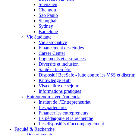
Shenzhen
Chengdu
São Paulo
Shanghai
Sydney
Barcelone
Vie étudiante
Vie associative
Financement des études
Career Center
Logements et assurances
Diversité et inclusion
Santé et bien-être
Dispositif BeeSafe - lutte contre les VSS et discri
Knowledge Hub
Visa et titre de séjour
Informations pratiques
Entreprendre avec Audencia
Institut de l’Entrepreneuriat
Les partenaires
Financer les entrepreneurs
La pédagogie et la recherche
Les dispositifs d’accompagnement
Faculté & Recherche
Départements