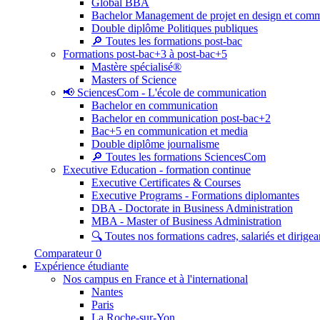
Global BBA
Bachelor Management de projet en design et com
Double diplôme Politiques publiques
🔎 Toutes les formations post-bac
Formations post-bac+3 à post-bac+5
Mastère spécialisé®
Masters of Science
📢 SciencesCom - L'école de communication
Bachelor en communication
Bachelor en communication post-bac+2
Bac+5 en communication et media
Double diplôme journalisme
🔎 Toutes les formations SciencesCom
Executive Education - formation continue
Executive Certificates & Courses
Executive Programs - Formations diplomantes
DBA - Doctorate in Business Administration
MBA - Master of Business Administration
🔍 Toutes nos formations cadres, salariés et dirigea
Comparateur
0
Expérience étudiante
Nos campus en France et à l'international
Nantes
Paris
La Roche-sur-Yon