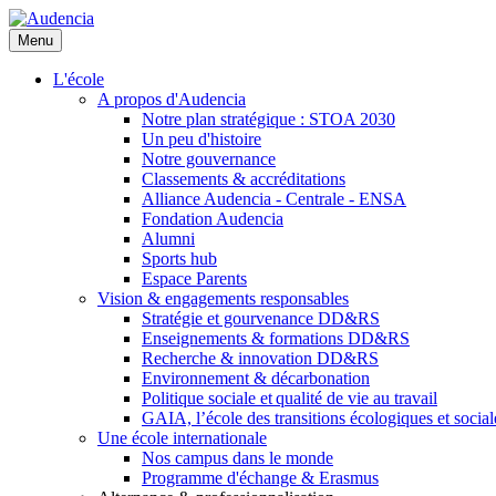
Aller
au
Menu
contenu
principal
L'école
A propos d'Audencia
Notre plan stratégique : STOA 2030
Un peu d'histoire
Notre gouvernance
Classements & accréditations
Alliance Audencia - Centrale - ENSA
Fondation Audencia
Alumni
Sports hub
Espace Parents
Vision & engagements responsables
Stratégie et gourvenance DD&RS
Enseignements & formations DD&RS
Recherche & innovation DD&RS
Environnement & décarbonation
Politique sociale et qualité de vie au travail
GAIA, l’école des transitions écologiques et social
Une école internationale
Nos campus dans le monde
Programme d'échange & Erasmus