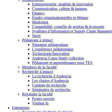
Entrepreneuriat, stratégie & innovation
Communication, culture & langues
Finance
Études organisationnelles et éthique
Marketing
Comptabilité, contrôle de gestion & économie
Systèmes d’Information et Supply Chain Manage
Sport
Pédagogie à impact
Signature pédagogique
L'expérience pédagogique
Technologie/Innovation
Audencia Cases Study collection
Pédagogie et apprentissages pour TES
Membres de la faculté
Recherche à impact
La recherche à Audencia
Les chaires d'Audencia
Contrats de recherche
Séminaires de recherche
Rejoindre la faculté
Postes ouverts
Visiting In
Entreprises