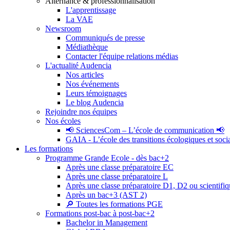
Alternance & professionnalisation
L'apprentissage
La VAE
Newsroom
Communiqués de presse
Médiathèque
Contacter l'équipe relations médias
L'actualité Audencia
Nos articles
Nos événements
Leurs témoignages
Le blog Audencia
Rejoindre nos équipes
Nos écoles
📢 SciencesCom – L’école de communication 📢
GAIA - L’école des transitions écologiques et soci
Les formations
Programme Grande Ecole - dès bac+2
Après une classe préparatoire EC
Après une classe préparatoire L
Après une classe préparatoire D1, D2 ou scientifi
Après un bac+3 (AST 2)
🔎 Toutes les formations PGE
Formations post-bac à post-bac+2
Bachelor in Management