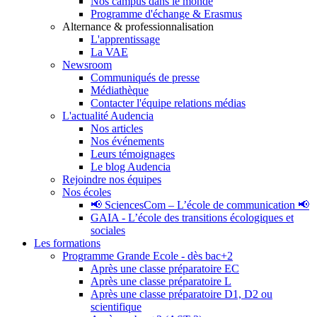
Nos campus dans le monde
Programme d'échange & Erasmus
Alternance & professionnalisation
L'apprentissage
La VAE
Newsroom
Communiqués de presse
Médiathèque
Contacter l'équipe relations médias
L'actualité Audencia
Nos articles
Nos événements
Leurs témoignages
Le blog Audencia
Rejoindre nos équipes
Nos écoles
📢 SciencesCom – L’école de communication 📢
GAIA - L’école des transitions écologiques et
sociales
Les formations
Programme Grande Ecole - dès bac+2
Après une classe préparatoire EC
Après une classe préparatoire L
Après une classe préparatoire D1, D2 ou
scientifique