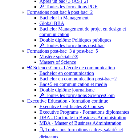
Après un bac+3 (AST 2)
🔎 Toutes les formations PGE
Formations post-bac à post-bac+2
Bachelor in Management
Global BBA
Bachelor Management de projet en design et
communication
Double diplôme Politiques publiques
🔎 Toutes les formations post-bac
Formations post-bac+3 à post-bac+5
Mastère spécialisé®
Masters of Science
📢 SciencesCom - L'école de communication
Bachelor en communication
Bachelor en communication post-bac+2
Bac+5 en communication et media
Double diplôme journalisme
🔎 Toutes les formations SciencesCom
Executive Education - formation continue
Executive Certificates & Courses
Executive Programs - Formations diplomantes
DBA - Doctorate in Business Administration
MBA - Master of Business Administration
🔍 Toutes nos formations cadres, salariés et
dirigeants