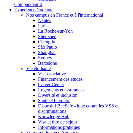
Comparateur
0
Expérience étudiante
Nos campus en France et à l'international
Nantes
Paris
La Roche-sur-Yon
Shenzhen
Chengdu
São Paulo
Shanghai
Sydney
Barcelone
Vie étudiante
Vie associative
Financement des études
Career Center
Logements et assurances
Diversité et inclusion
Santé et bien-être
Dispositif BeeSafe - lutte contre les VSS et
discriminations
Knowledge Hub
Visa et titre de séjour
Informations pratiques
Entreprendre avec Audencia