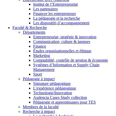
Institut de l’Entrepreneuriat
Les partenaires
Financer les entrepreneurs
La pédagogie et la recherche
Les dispositifs d’accompagnement
Faculté & Recherche
Départements
Entrepreneuriat, stratégie & innovation
Communication, culture & langues
Finance
Études organisationnelles et éthique
Marketing
Comptabilité, contrôle de gestion & économie
Systèmes d’Information et Supply Chain
Management
Sport
Pédagogie à impact
Signature pédagogique
L'expérience pédagogique
Technologie/Innovation
Audencia Cases Study collection
Pédagogie et apprentissages pour TES
Membres de la faculté
Recherche à impact