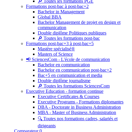
🔎 Toutes les formations PGE
Formations post-bac à post-bac+2
Bachelor in Management
Global BBA
Bachelor Management de projet en design et
communication
Double diplôme Politiques publiques
🔎 Toutes les formations post-bac
Formations post-bac+3 à post-bac+5
Mastère spécialisé®
Masters of Science
📢 SciencesCom - L'école de communication
Bachelor en communication
Bachelor en communication post-bac+2
Bac+5 en communication et media
Double diplôme journalisme
🔎 Toutes les formations SciencesCom
Executive Education - formation continue
Executive Certificates & Courses
Executive Programs - Formations diplomantes
DBA - Doctorate in Business Administration
MBA - Master of Business Administration
🔍 Toutes nos formations cadres, salariés et
dirigeants
Comparateur
0