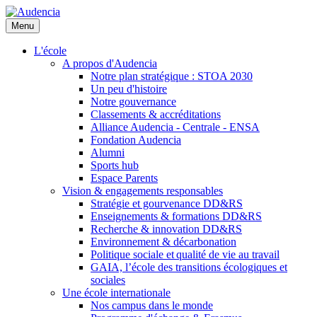
Aller
au
Menu
contenu
principal
L'école
A propos d'Audencia
Notre plan stratégique : STOA 2030
Un peu d'histoire
Notre gouvernance
Classements & accréditations
Alliance Audencia - Centrale - ENSA
Fondation Audencia
Alumni
Sports hub
Espace Parents
Vision & engagements responsables
Stratégie et gourvenance DD&RS
Enseignements & formations DD&RS
Recherche & innovation DD&RS
Environnement & décarbonation
Politique sociale et qualité de vie au travail
GAIA, l’école des transitions écologiques et
sociales
Une école internationale
Nos campus dans le monde