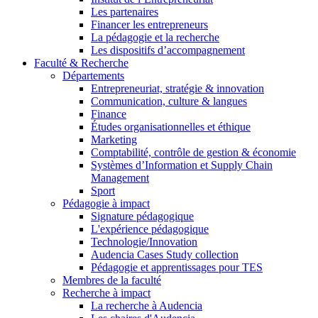
Les partenaires
Financer les entrepreneurs
La pédagogie et la recherche
Les dispositifs d’accompagnement
Faculté & Recherche
Départements
Entrepreneuriat, stratégie & innovation
Communication, culture & langues
Finance
Études organisationnelles et éthique
Marketing
Comptabilité, contrôle de gestion & économie
Systèmes d’Information et Supply Chain
Management
Sport
Pédagogie à impact
Signature pédagogique
L'expérience pédagogique
Technologie/Innovation
Audencia Cases Study collection
Pédagogie et apprentissages pour TES
Membres de la faculté
Recherche à impact
La recherche à Audencia