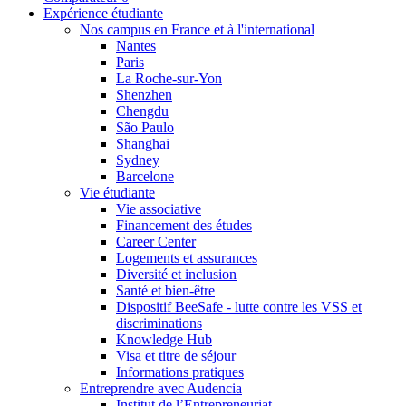
Expérience étudiante
Nos campus en France et à l'international
Nantes
Paris
La Roche-sur-Yon
Shenzhen
Chengdu
São Paulo
Shanghai
Sydney
Barcelone
Vie étudiante
Vie associative
Financement des études
Career Center
Logements et assurances
Diversité et inclusion
Santé et bien-être
Dispositif BeeSafe - lutte contre les VSS et
discriminations
Knowledge Hub
Visa et titre de séjour
Informations pratiques
Entreprendre avec Audencia
Institut de l’Entrepreneuriat