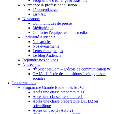
Programme d'échange & Erasmus
Alternance & professionnalisation
L'apprentissage
La VAE
Newsroom
Communiqués de presse
Médiathèque
Contacter l'équipe relations médias
L'actualité Audencia
Nos articles
Nos événements
Leurs témoignages
Le blog Audencia
Rejoindre nos équipes
Nos écoles
📢 SciencesCom – L’école de communication 📢
GAIA - L’école des transitions écologiques et
sociales
Les formations
Programme Grande Ecole - dès bac+2
Après une classe préparatoire EC
Après une classe préparatoire L
Après une classe préparatoire D1, D2 ou
scientifique
Après un bac+3 (AST 2)