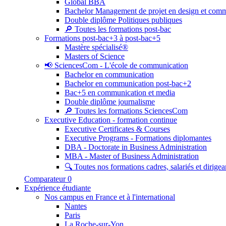
Global BBA
Bachelor Management de projet en design et com
Double diplôme Politiques publiques
🔎 Toutes les formations post-bac
Formations post-bac+3 à post-bac+5
Mastère spécialisé®
Masters of Science
📢 SciencesCom - L'école de communication
Bachelor en communication
Bachelor en communication post-bac+2
Bac+5 en communication et media
Double diplôme journalisme
🔎 Toutes les formations SciencesCom
Executive Education - formation continue
Executive Certificates & Courses
Executive Programs - Formations diplomantes
DBA - Doctorate in Business Administration
MBA - Master of Business Administration
🔍 Toutes nos formations cadres, salariés et dirigea
Comparateur
0
Expérience étudiante
Nos campus en France et à l'international
Nantes
Paris
La Roche-sur-Yon