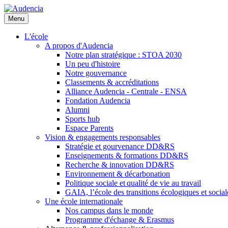
Aller
au
Menu
contenu
principal
L'école
A propos d'Audencia
Notre plan stratégique : STOA 2030
Un peu d'histoire
Notre gouvernance
Classements & accréditations
Alliance Audencia - Centrale - ENSA
Fondation Audencia
Alumni
Sports hub
Espace Parents
Vision & engagements responsables
Stratégie et gourvenance DD&RS
Enseignements & formations DD&RS
Recherche & innovation DD&RS
Environnement & décarbonation
Politique sociale et qualité de vie au travail
GAIA, l’école des transitions écologiques et social
Une école internationale
Nos campus dans le monde
Programme d'échange & Erasmus