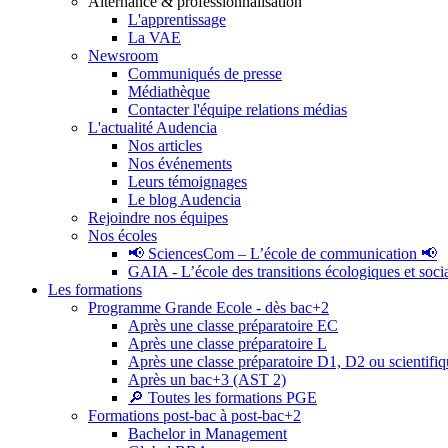
Alternance & professionnalisation
L'apprentissage
La VAE
Newsroom
Communiqués de presse
Médiathèque
Contacter l'équipe relations médias
L'actualité Audencia
Nos articles
Nos événements
Leurs témoignages
Le blog Audencia
Rejoindre nos équipes
Nos écoles
📢 SciencesCom – L’école de communication 📢
GAIA - L’école des transitions écologiques et soci
Les formations
Programme Grande Ecole - dès bac+2
Après une classe préparatoire EC
Après une classe préparatoire L
Après une classe préparatoire D1, D2 ou scientifi
Après un bac+3 (AST 2)
🔎 Toutes les formations PGE
Formations post-bac à post-bac+2
Bachelor in Management