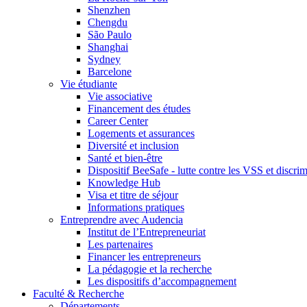
Shenzhen
Chengdu
São Paulo
Shanghai
Sydney
Barcelone
Vie étudiante
Vie associative
Financement des études
Career Center
Logements et assurances
Diversité et inclusion
Santé et bien-être
Dispositif BeeSafe - lutte contre les VSS et discri
Knowledge Hub
Visa et titre de séjour
Informations pratiques
Entreprendre avec Audencia
Institut de l’Entrepreneuriat
Les partenaires
Financer les entrepreneurs
La pédagogie et la recherche
Les dispositifs d’accompagnement
Faculté & Recherche
Départements