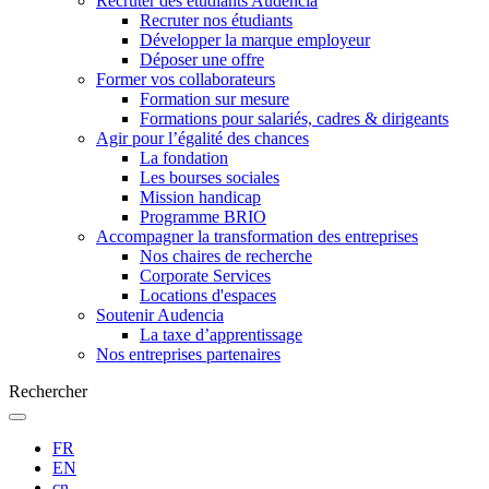
Recruter des étudiants Audencia
Recruter nos étudiants
Développer la marque employeur
Déposer une offre
Former vos collaborateurs
Formation sur mesure
Formations pour salariés, cadres & dirigeants
Agir pour l’égalité des chances
La fondation
Les bourses sociales
Mission handicap
Programme BRIO
Accompagner la transformation des entreprises
Nos chaires de recherche
Corporate Services
Locations d'espaces
Soutenir Audencia
La taxe d’apprentissage
Nos entreprises partenaires
Rechercher
FR
EN
cn