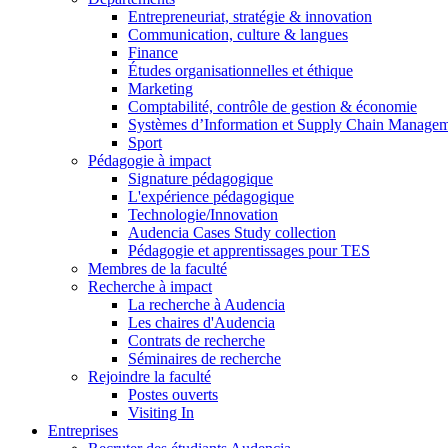
Entrepreneuriat, stratégie & innovation
Communication, culture & langues
Finance
Études organisationnelles et éthique
Marketing
Comptabilité, contrôle de gestion & économie
Systèmes d’Information et Supply Chain Manage
Sport
Pédagogie à impact
Signature pédagogique
L'expérience pédagogique
Technologie/Innovation
Audencia Cases Study collection
Pédagogie et apprentissages pour TES
Membres de la faculté
Recherche à impact
La recherche à Audencia
Les chaires d'Audencia
Contrats de recherche
Séminaires de recherche
Rejoindre la faculté
Postes ouverts
Visiting In
Entreprises