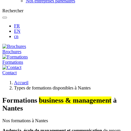
Nos entreprises partenaires
Rechercher
FR
EN
cn
Brochures
Formations
Contact
Fil
Accueil
d'Ariane
Types de formations disponibles à Nantes
Formations
business & management
à
Nantes
Nos formations à Nantes
Audencia, école de management et communication
de renom,