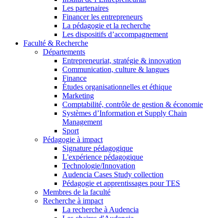
Les partenaires
Financer les entrepreneurs
La pédagogie et la recherche
Les dispositifs d’accompagnement
Faculté & Recherche
Départements
Entrepreneuriat, stratégie & innovation
Communication, culture & langues
Finance
Études organisationnelles et éthique
Marketing
Comptabilité, contrôle de gestion & économie
Systèmes d’Information et Supply Chain
Management
Sport
Pédagogie à impact
Signature pédagogique
L'expérience pédagogique
Technologie/Innovation
Audencia Cases Study collection
Pédagogie et apprentissages pour TES
Membres de la faculté
Recherche à impact
La recherche à Audencia