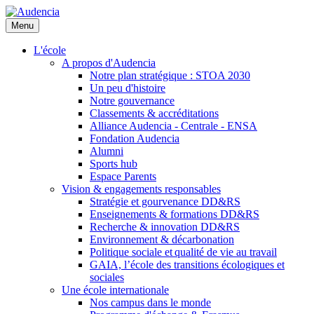
Aller
au
Menu
contenu
principal
L'école
A propos d'Audencia
Notre plan stratégique : STOA 2030
Un peu d'histoire
Notre gouvernance
Classements & accréditations
Alliance Audencia - Centrale - ENSA
Fondation Audencia
Alumni
Sports hub
Espace Parents
Vision & engagements responsables
Stratégie et gourvenance DD&RS
Enseignements & formations DD&RS
Recherche & innovation DD&RS
Environnement & décarbonation
Politique sociale et qualité de vie au travail
GAIA, l’école des transitions écologiques et
sociales
Une école internationale
Nos campus dans le monde