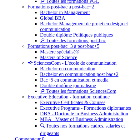
🔎 Toutes les formations PGE
Formations post-bac à post-bac+2
Bachelor in Management
Global BBA
Bachelor Management de projet en design et
communication
Double diplôme Politiques publiques
🔎 Toutes les formations post-bac
Formations post-bac+3 à post-bac+5
Mastère spécialisé®
Masters of Science
📢 SciencesCom - L'école de communication
Bachelor en communication
Bachelor en communication post-bac+2
Bac+5 en communication et media
Double diplôme journalisme
🔎 Toutes les formations SciencesCom
Executive Education - formation continue
Executive Certificates & Courses
Executive Programs - Formations diplomantes
DBA - Doctorate in Business Administration
MBA - Master of Business Administration
🔍 Toutes nos formations cadres, salariés et
dirigeants
Comparateur
0