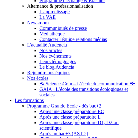
Programme d'échange & Erasmus
Alternance & professionnalisation
L'apprentissage
La VAE
Newsroom
Communiqués de presse
Médiathèque
Contacter l'équipe relations médias
L'actualité Audencia
Nos articles
Nos événements
Leurs témoignages
Le blog Audencia
Rejoindre nos équipes
Nos écoles
📢 SciencesCom – L’école de communication 📢
GAIA - L’école des transitions écologiques et
sociales
Les formations
Programme Grande Ecole - dès bac+2
Après une classe préparatoire EC
Après une classe préparatoire L
Après une classe préparatoire D1, D2 ou
scientifique
Après un bac+3 (AST 2)