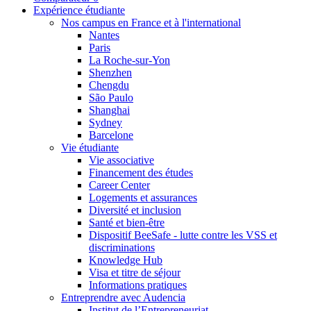
Expérience étudiante
Nos campus en France et à l'international
Nantes
Paris
La Roche-sur-Yon
Shenzhen
Chengdu
São Paulo
Shanghai
Sydney
Barcelone
Vie étudiante
Vie associative
Financement des études
Career Center
Logements et assurances
Diversité et inclusion
Santé et bien-être
Dispositif BeeSafe - lutte contre les VSS et
discriminations
Knowledge Hub
Visa et titre de séjour
Informations pratiques
Entreprendre avec Audencia
Institut de l’Entrepreneuriat