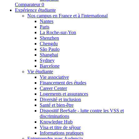
Comparateur
0
Expérience étudiante
Nos campus en France et à l'international
Nantes
Paris
La Roche-sur-Yon
Shenzhen
Chengdu
São Paulo
Shanghai
Sydney
Barcelone
Vie étudiante
Vie associative
Financement des études
Career Center
Logements et assurances
Diversité et inclusion
Santé et bien-être
Dispositif BeeSafe - lutte contre les VSS et
discriminations
Knowledge Hub
Visa et titre de séjour
Informations pratiques
Entreprendre avec Audencia