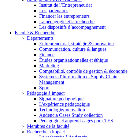
Institut de l’Entrepreneuriat
Les partenaires
Financer les entrepreneurs
La pédagogie et la recherche
Les dispositifs d’accompagnement
Faculté & Recherche
Départements
Entrepreneuriat, stratégie & innovation
Communication, culture & langues
Finance
Études organisationnelles et éthique
Marketing
Comptabilité, contrôle de gestion & économie
Systèmes d’Information et Supply Chain
Management
Sport
Pédagogie à impact
Signature pédagogique
L'expérience pédagogique
Technologie/Innovation
Audencia Cases Study collection
Pédagogie et apprentissages pour TES
Membres de la faculté
Recherche à impact