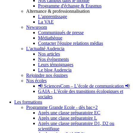
Nos campus dans le monde
Programme d'échange & Erasmus
Alternance & professionnalisation
L'apprentissage
La VAE
Newsroom
Communiqués de presse
Médiathèque
Contacter l'équipe relations médias
L'actualité Audencia
Nos articles
Nos événements
Leurs témoignages
Le blog Audencia
Rejoindre nos équipes
Nos écoles
📢 SciencesCom – L’école de communication 📢
GAIA - L’école des transitions écologiques et
sociales
Les formations
Programme Grande Ecole - dès bac+2
Après une classe préparatoire EC
Après une classe préparatoire L
Après une classe préparatoire D1, D2 ou
scientifique