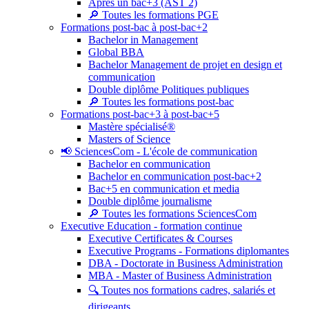
Après un bac+3 (AST 2)
🔎 Toutes les formations PGE
Formations post-bac à post-bac+2
Bachelor in Management
Global BBA
Bachelor Management de projet en design et
communication
Double diplôme Politiques publiques
🔎 Toutes les formations post-bac
Formations post-bac+3 à post-bac+5
Mastère spécialisé®
Masters of Science
📢 SciencesCom - L'école de communication
Bachelor en communication
Bachelor en communication post-bac+2
Bac+5 en communication et media
Double diplôme journalisme
🔎 Toutes les formations SciencesCom
Executive Education - formation continue
Executive Certificates & Courses
Executive Programs - Formations diplomantes
DBA - Doctorate in Business Administration
MBA - Master of Business Administration
🔍 Toutes nos formations cadres, salariés et
dirigeants