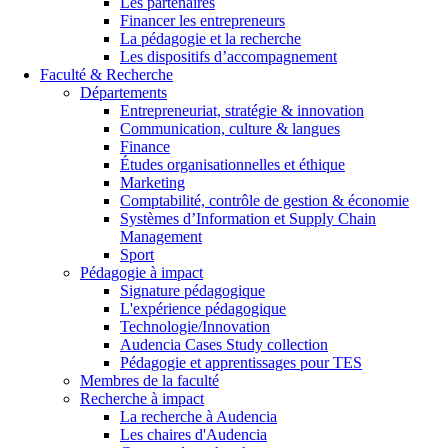
Les partenaires
Financer les entrepreneurs
La pédagogie et la recherche
Les dispositifs d’accompagnement
Faculté & Recherche
Départements
Entrepreneuriat, stratégie & innovation
Communication, culture & langues
Finance
Études organisationnelles et éthique
Marketing
Comptabilité, contrôle de gestion & économie
Systèmes d’Information et Supply Chain
Management
Sport
Pédagogie à impact
Signature pédagogique
L'expérience pédagogique
Technologie/Innovation
Audencia Cases Study collection
Pédagogie et apprentissages pour TES
Membres de la faculté
Recherche à impact
La recherche à Audencia
Les chaires d'Audencia