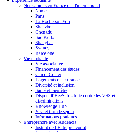
Expérience étudiante
Nos campus en France et à l'international
Nantes
Paris
La Roche-sur-Yon
Shenzhen
Chengdu
São Paulo
Shanghai
Sydney
Barcelone
Vie étudiante
Vie associative
Financement des études
Career Center
Logements et assurances
Diversité et inclusion
Santé et bien-être
Dispositif BeeSafe - lutte contre les VSS et
discriminations
Knowledge Hub
Visa et titre de séjour
Informations pratiques
Entreprendre avec Audencia
Institut de l’Entrepreneuriat