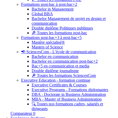
Formations post-bac à post-bac+2
Bachelor in Management
Global BBA
Bachelor Management de projet en design et
communication
Double diplôme Politiques publiques
🔎 Toutes les formations post-bac
Formations post-bac+3 à post-bac+5
Mastère spécialisé®
Masters of Science
📢 SciencesCom - L'école de communication
Bachelor en communication
Bachelor en communication post-bac+2
Bac+5 en communication et media
Double diplôme journalisme
🔎 Toutes les formations SciencesCom
Executive Education - formation continue
Executive Certificates & Courses
Executive Programs - Formations diplomantes
DBA - Doctorate in Business Administration
MBA - Master of Business Administration
🔍 Toutes nos formations cadres, salariés et
dirigeants
Comparateur
0