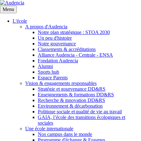
Aller
au
Menu
contenu
principal
L'école
A propos d'Audencia
Notre plan stratégique : STOA 2030
Un peu d'histoire
Notre gouvernance
Classements & accréditations
Alliance Audencia - Centrale - ENSA
Fondation Audencia
Alumni
Sports hub
Espace Parents
Vision & engagements responsables
Stratégie et gourvenance DD&RS
Enseignements & formations DD&RS
Recherche & innovation DD&RS
Environnement & décarbonation
Politique sociale et qualité de vie au travail
GAIA, l’école des transitions écologiques et
sociales
Une école internationale
Nos campus dans le monde
Programme d'échange & Erasmus