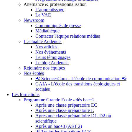
Alternance & professionnalisation
L'apprentissage
La VAE
Newsroom
Communiqués de presse
Médiathèque
Contacter l'équipe relations médias
L'actualité Audencia
Nos articles
Nos événements
Leurs témoignages
Le blog Audencia
Rejoindre nos équipes
Nos écoles
📢 SciencesCom – L’école de communication 📢
GAIA - L’école des transitions écologiques et
sociales
Les formations
Programme Grande Ecole - dès bac+2
Après une classe préparatoire EC
Après une classe préparatoire L
Après une classe préparatoire D1, D2 ou
scientifique
Après un bac+3 (AST 2)
🔎 Toutes les formations PGE