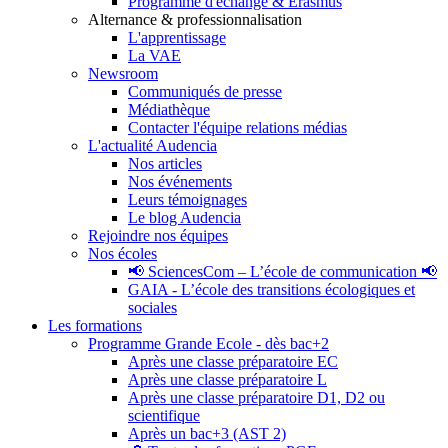
Programme d'échange & Erasmus
Alternance & professionnalisation
L'apprentissage
La VAE
Newsroom
Communiqués de presse
Médiathèque
Contacter l'équipe relations médias
L'actualité Audencia
Nos articles
Nos événements
Leurs témoignages
Le blog Audencia
Rejoindre nos équipes
Nos écoles
📢 SciencesCom – L’école de communication 📢
GAIA - L’école des transitions écologiques et
sociales
Les formations
Programme Grande Ecole - dès bac+2
Après une classe préparatoire EC
Après une classe préparatoire L
Après une classe préparatoire D1, D2 ou
scientifique
Après un bac+3 (AST 2)