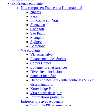
Expérience étudiante
Nos campus en France et à l'international
Nantes
Paris
La Roche-sur-Yon
Shenzhen
Chengdu
São Paulo
Shanghai
Sydney
Barcelone
Vie étudiante
Vie associative
Financement des études
Career Center
Logements et assurances
Diversité et inclusion
Santé et bien-être
Dispositif BeeSafe - lutte contre les VSS et
discriminations
Knowledge Hub
Visa et titre de séjour
Informations pratiques
Entreprendre avec Audencia
Institut de l’Entrepreneuriat