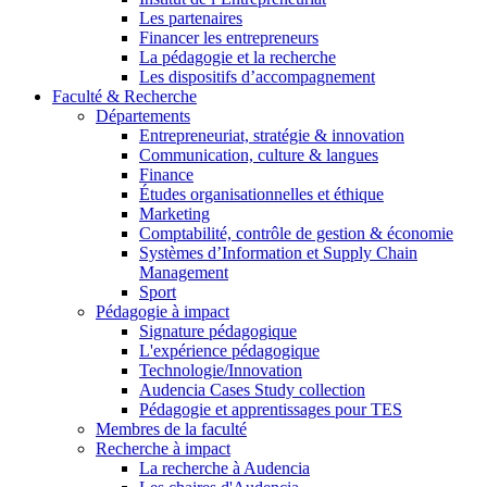
Les partenaires
Financer les entrepreneurs
La pédagogie et la recherche
Les dispositifs d’accompagnement
Faculté & Recherche
Départements
Entrepreneuriat, stratégie & innovation
Communication, culture & langues
Finance
Études organisationnelles et éthique
Marketing
Comptabilité, contrôle de gestion & économie
Systèmes d’Information et Supply Chain
Management
Sport
Pédagogie à impact
Signature pédagogique
L'expérience pédagogique
Technologie/Innovation
Audencia Cases Study collection
Pédagogie et apprentissages pour TES
Membres de la faculté
Recherche à impact
La recherche à Audencia