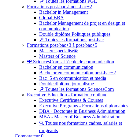
🔎 Toutes les formations PGE
Formations post-bac à post-bac+2
Bachelor in Management
Global BBA
Bachelor Management de projet en design et
communication
Double diplôme Politiques publiques
🔎 Toutes les formations post-bac
Formations post-bac+3 à post-bac+5
Mastère spécialisé®
Masters of Science
📢 SciencesCom - L'école de communication
Bachelor en communication
Bachelor en communication post-bac+2
Bac+5 en communication et media
Double diplôme journalisme
🔎 Toutes les formations SciencesCom
Executive Education - formation continue
Executive Certificates & Courses
Executive Programs - Formations diplomantes
DBA - Doctorate in Business Administration
MBA - Master of Business Administration
🔍 Toutes nos formations cadres, salariés et
dirigeants
Comparateur
0