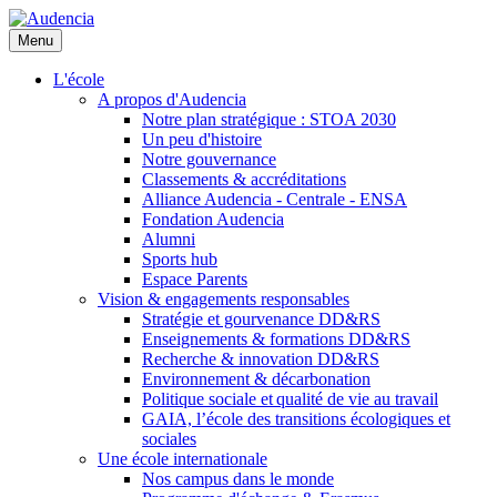
Aller
au
Menu
contenu
principal
L'école
A propos d'Audencia
Notre plan stratégique : STOA 2030
Un peu d'histoire
Notre gouvernance
Classements & accréditations
Alliance Audencia - Centrale - ENSA
Fondation Audencia
Alumni
Sports hub
Espace Parents
Vision & engagements responsables
Stratégie et gourvenance DD&RS
Enseignements & formations DD&RS
Recherche & innovation DD&RS
Environnement & décarbonation
Politique sociale et qualité de vie au travail
GAIA, l’école des transitions écologiques et
sociales
Une école internationale
Nos campus dans le monde