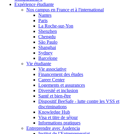
Expérience étudiante
Nos campus en France et à l'international
Nantes
Paris
La Roche-sur-Yon
Shenzhen
Chengdu
São Paulo
Shanghai
Sydney
Barcelone
Vie étudiante
Vie associative
Financement des études
Career Center
Logements et assurances
Diversité et inclusion
Santé et bien-être
Dispositif BeeSafe - lutte contre les VSS et
discriminations
Knowledge Hub
Visa et titre de séjour
Informations pratiques
Entreprendre avec Audencia
Institut de l’Entrepreneuriat