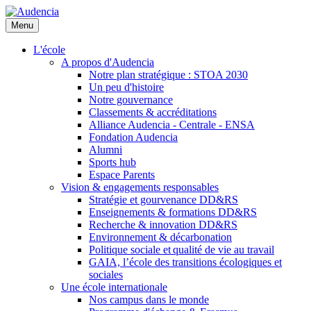
Aller
au
Menu
contenu
principal
L'école
A propos d'Audencia
Notre plan stratégique : STOA 2030
Un peu d'histoire
Notre gouvernance
Classements & accréditations
Alliance Audencia - Centrale - ENSA
Fondation Audencia
Alumni
Sports hub
Espace Parents
Vision & engagements responsables
Stratégie et gourvenance DD&RS
Enseignements & formations DD&RS
Recherche & innovation DD&RS
Environnement & décarbonation
Politique sociale et qualité de vie au travail
GAIA, l’école des transitions écologiques et
sociales
Une école internationale
Nos campus dans le monde