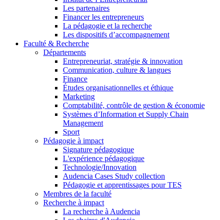
Les partenaires
Financer les entrepreneurs
La pédagogie et la recherche
Les dispositifs d’accompagnement
Faculté & Recherche
Départements
Entrepreneuriat, stratégie & innovation
Communication, culture & langues
Finance
Études organisationnelles et éthique
Marketing
Comptabilité, contrôle de gestion & économie
Systèmes d’Information et Supply Chain
Management
Sport
Pédagogie à impact
Signature pédagogique
L'expérience pédagogique
Technologie/Innovation
Audencia Cases Study collection
Pédagogie et apprentissages pour TES
Membres de la faculté
Recherche à impact
La recherche à Audencia