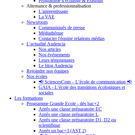
Programme d'échange & Erasmus
Alternance & professionnalisation
L'apprentissage
La VAE
Newsroom
Communiqués de presse
Médiathèque
Contacter l'équipe relations médias
L'actualité Audencia
Nos articles
Nos événements
Leurs témoignages
Le blog Audencia
Rejoindre nos équipes
Nos écoles
📢 SciencesCom – L’école de communication 📢
GAIA - L’école des transitions écologiques et
sociales
Les formations
Programme Grande Ecole - dès bac+2
Après une classe préparatoire EC
Après une classe préparatoire L
Après une classe préparatoire D1, D2 ou
scientifique
Après un bac+3 (AST 2)