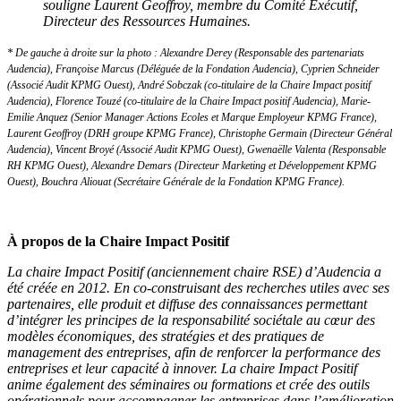
souligne Laurent Geoffroy, membre du Comité Exécutif,
Directeur des Ressources Humaines.
* De gauche à droite sur la photo : Alexandre Derey (Responsable des partenariats
Audencia), Françoise Marcus (Déléguée de la Fondation Audencia), Cyprien Schneider
(Associé Audit KPMG Ouest), André Sobczak (co-titulaire de la Chaire Impact positif
Audencia), Florence Touzé (co-titulaire de la Chaire Impact positif Audencia), Marie-
Emilie Anquez (Senior Manager Actions Ecoles et Marque Employeur KPMG France),
Laurent Geoffroy (DRH groupe KPMG France), Christophe Germain (Directeur Général
Audencia), Vincent Broyé (Associé Audit KPMG Ouest), Gwenaëlle Valenta (Responsable
RH KPMG Ouest), Alexandre Demars (Directeur Marketing et Développement KPMG
Ouest), Bouchra Aliouat (Secrétaire Générale de la Fondation KPMG France).
À propos de la Chaire Impact Positif
La chaire Impact Positif (anciennement chaire RSE) d’Audencia a
été créée en 2012. En co-construisant des recherches utiles avec ses
partenaires, elle produit et diffuse des connaissances permettant
d’intégrer les principes de la responsabilité sociétale au cœur des
modèles économiques, des stratégies et des pratiques de
management des entreprises, afin de renforcer la performance des
entreprises et leur capacité à innover. La chaire Impact Positif
anime également des séminaires ou formations et crée des outils
opérationnels pour accompagner les entreprises dans l’amélioration