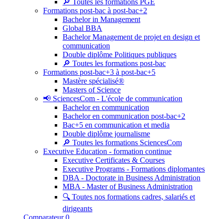
🔎 Toutes les formations PGE
Formations post-bac à post-bac+2
Bachelor in Management
Global BBA
Bachelor Management de projet en design et
communication
Double diplôme Politiques publiques
🔎 Toutes les formations post-bac
Formations post-bac+3 à post-bac+5
Mastère spécialisé®
Masters of Science
📢 SciencesCom - L'école de communication
Bachelor en communication
Bachelor en communication post-bac+2
Bac+5 en communication et media
Double diplôme journalisme
🔎 Toutes les formations SciencesCom
Executive Education - formation continue
Executive Certificates & Courses
Executive Programs - Formations diplomantes
DBA - Doctorate in Business Administration
MBA - Master of Business Administration
🔍 Toutes nos formations cadres, salariés et
dirigeants
Comparateur
0