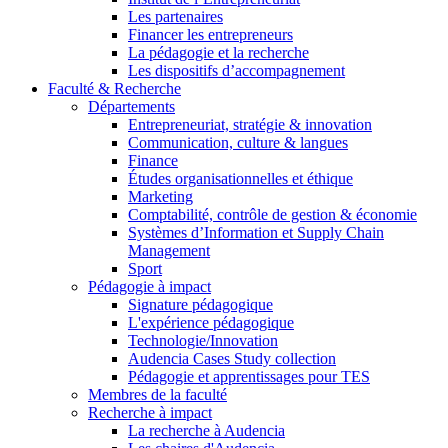
Les partenaires
Financer les entrepreneurs
La pédagogie et la recherche
Les dispositifs d’accompagnement
Faculté & Recherche
Départements
Entrepreneuriat, stratégie & innovation
Communication, culture & langues
Finance
Études organisationnelles et éthique
Marketing
Comptabilité, contrôle de gestion & économie
Systèmes d’Information et Supply Chain
Management
Sport
Pédagogie à impact
Signature pédagogique
L'expérience pédagogique
Technologie/Innovation
Audencia Cases Study collection
Pédagogie et apprentissages pour TES
Membres de la faculté
Recherche à impact
La recherche à Audencia