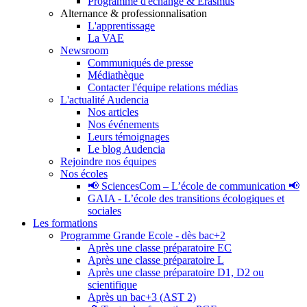
Programme d'échange & Erasmus
Alternance & professionnalisation
L'apprentissage
La VAE
Newsroom
Communiqués de presse
Médiathèque
Contacter l'équipe relations médias
L'actualité Audencia
Nos articles
Nos événements
Leurs témoignages
Le blog Audencia
Rejoindre nos équipes
Nos écoles
📢 SciencesCom – L’école de communication 📢
GAIA - L’école des transitions écologiques et
sociales
Les formations
Programme Grande Ecole - dès bac+2
Après une classe préparatoire EC
Après une classe préparatoire L
Après une classe préparatoire D1, D2 ou
scientifique
Après un bac+3 (AST 2)