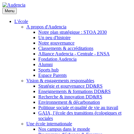
Aller
au
Menu
contenu
principal
L'école
A propos d'Audencia
Notre plan stratégique : STOA 2030
Un peu d'histoire
Notre gouvernance
Classements & accréditations
Alliance Audencia - Centrale - ENSA
Fondation Audencia
Alumni
Sports hub
Espace Parents
Vision & engagements responsables
Stratégie et gourvenance DD&RS
Enseignements & formations DD&RS
Recherche & innovation DD&RS
Environnement & décarbonation
Politique sociale et qualité de vie au travail
GAIA, l’école des transitions écologiques et
sociales
Une école internationale
Nos campus dans le monde