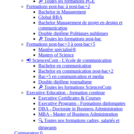
🔎 Toutes les formations PGE
Formations post-bac à post-bac+2
Bachelor in Management
Global BBA
Bachelor Management de projet en design et
communication
Double diplôme Politiques publiques
🔎 Toutes les formations post-bac
Formations post-bac+3 à post-bac+5
Mastère spécialisé®
Masters of Science
📢 SciencesCom - L'école de communication
Bachelor en communication
Bachelor en communication post-bac+2
Bac+5 en communication et media
Double diplôme journalisme
🔎 Toutes les formations SciencesCom
Executive Education - formation continue
Executive Certificates & Courses
Executive Programs - Formations diplomantes
DBA - Doctorate in Business Administration
MBA - Master of Business Administration
🔍 Toutes nos formations cadres, salariés et
dirigeants
Comparateur
0