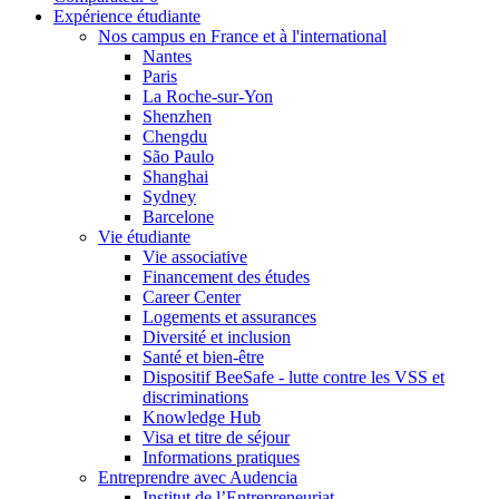
Expérience étudiante
Nos campus en France et à l'international
Nantes
Paris
La Roche-sur-Yon
Shenzhen
Chengdu
São Paulo
Shanghai
Sydney
Barcelone
Vie étudiante
Vie associative
Financement des études
Career Center
Logements et assurances
Diversité et inclusion
Santé et bien-être
Dispositif BeeSafe - lutte contre les VSS et
discriminations
Knowledge Hub
Visa et titre de séjour
Informations pratiques
Entreprendre avec Audencia
Institut de l’Entrepreneuriat